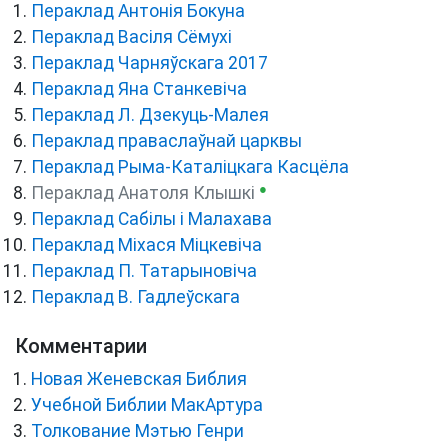
Пераклад Антонія Бокуна
Пераклад Васіля Сёмухі
Пераклад Чарняўскага 2017
Пераклад Яна Станкевіча
Пераклад Л. Дзекуць-Малея
Пераклад праваслаўнай царквы
Пераклад Рыма-Каталіцкага Касцёла
●
Пераклад Анатоля Клышкi
Пераклад Сабілы і Малахава
Пераклад Міхася Міцкевіча
Пераклад П. Татарыновіча
Пераклад В. Гадлеўскага
Комментарии
Новая Женевская Библия
Учебной Библии МакАртура
Толкование Мэтью Генри