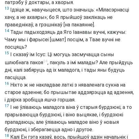
патрэбу ў доктары, а хворыя.
13
Ідзіце ж, навучыцеся, што значыць: «Міласэрнасці
хачу, а не ахвяры»; бо Я прыйшоў заклікаць не
праведнікаў, а грэшнікаў [на пакаянне].
14
Тады падыходзяць да Яго Іаанавы вучні, кажучы:
Чаму мы і фарысеі [шмат] посцім, а Твае вучні не
посцяць?
15
І сказаў ім Ісус: Ці могуць засмучацца сыны
24
шлюбнага пакоя
, пакуль з імі малады? Але прыйдуць
дні, калі забяруць ад іх маладога, і тады яны будуць
пасціцца.
16
Ніхто ж не накладвае латкі з няваленага сукна на
старое адзенне; бо прышытае аддзярэцца ад адзення,
і дзірка зробіцца
яшчэ
горшая.
17
І не ўліваюць маладога віна ў старыя бурдзюкі; а то
прарываюцца бурдзюкі, і віно выцякае, і бурдзюкі
прападаюць; але ўліваюць маладое віно ў новыя
бурдзюкі, і зберагаецца адно і другое.
18
Калі Ён гэта казаў, вось, прыйшоў адзін начальнік і