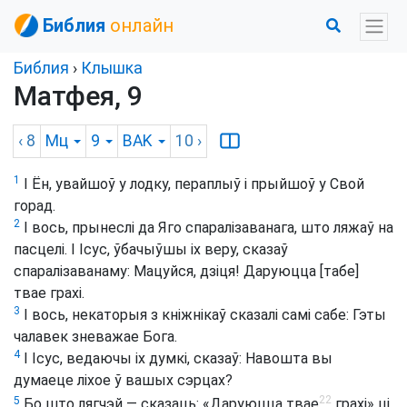
Библия
онлайн
Библия
›
Клышка
Матфея, 9
‹ 8
Мц
9
BAK
10
›
1
І Ён, увайшоў у лодку, пераплыў і прыйшоў у Свой
горад.
2
І вось, прынеслі да Яго спаралізаванага, што ляжаў на
пасцелі. І Ісус, ўбачыўшы іх веру, сказаў
спаралізаванаму: Мацуйся, дзіця! Даруюцца [табе]
твае грахі.
3
І вось, некаторыя з кніжнікаў сказалі самі сабе: Гэты
чалавек зневажае Бога.
4
І Ісус, ведаючы іх думкі, сказаў: Навошта вы
думаеце ліхое ў вашых сэрцах?
22
5
Бо што лягчэй — сказаць: «Даруюцца твае
грахі» ці