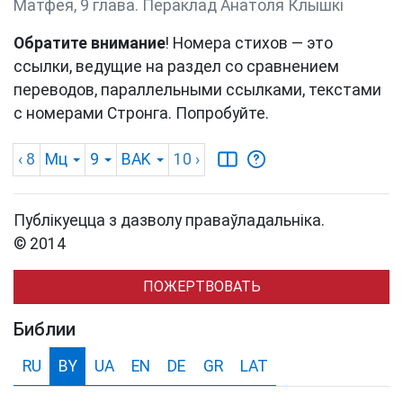
Матфея, 9 глава. Пераклад Анатоля Клышкi
Обратите внимание
! Номера стихов — это
ссылки, ведущие на раздел со сравнением
переводов, параллельными ссылками, текстами
с номерами Стронга. Попробуйте.
‹ 8
Мц
9
BAK
10
›
Публікуецца з дазволу праваўладальніка.
© 2014
ПОЖЕРТВОВАТЬ
Библии
RU
BY
UA
EN
DE
GR
LAT