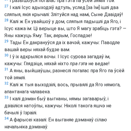
І разышоўся погалас пра гэта па ўсёй зямлі той.
27
І калі Ісус адыходзіў адтуль, услед [за Ім] ішлі два
сляпыя, якія крычалі: Злітуйся над намі, Сыне Давідаў!
28
Калі ж Ён увайшоў у дом, сляпыя падышлі да Яго, і
Ісус кажа ім: Ці верыце вы, што Я магу зрабіць гэта? —
Яны кажуць Яму: Так,
верым
, Госпадзе!
29
Тады Ён дакрануўся да іх вачэй, кажучы: Паводле
вашай веры няхай будзе вам.
30
І ў іх адкрыліся вочы. І Ісус сурова загадаў ім,
кажучы: Глядзіце, няхай ніхто
пра гэта
не ведае!
31
А яны, выйшаўшы, разнеслі погалас пра Яго па ўсёй
той зямлі.
32
Калі ж тыя выходзілі, вось, прывялі да Яго нямога,
апантанага чалавека.
33
І калі дэман быў выгнаны, нямы загаварыў; і
дзівіліся натоўпы, кажучы: Ніколі такога яшчэ не
бачылі ў Ізраілі.
34
А фарысеі казалі: Ён выганяе дэманаў
сілаю
начальніка дэманаў.