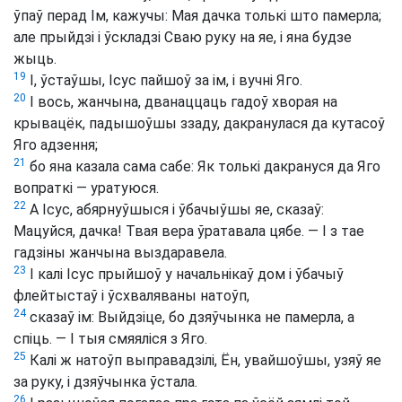
ўпаў перад Ім, кажучы: Мая дачка толькі што памерла;
але прыйдзі і ўскладзі Сваю руку на яе, і яна будзе
жыць.
19
І, ўстаўшы, Ісус пайшоў за ім, і вучні Яго.
20
І вось, жанчына, дванаццаць гадоў хворая на
крывацёк, падышоўшы ззаду, дакранулася да кутасоў
Яго адзення;
21
бо яна казала сама сабе: Як толькі дакрануся да Яго
вопраткі — уратуюся.
22
А Ісус, абярнуўшыся і ўбачыўшы яе, сказаў:
Мацуйся, дачка! Твая вера ўратавала цябе. — І з тае
гадзіны жанчына выздаравела.
23
І калі Ісус прыйшоў у начальнікаў дом і ўбачыў
флейтыстаў і ўсхваляваны натоўп,
24
сказаў ім: Выйдзіце, бо дзяўчынка не памерла, а
спіць. — І тыя смяяліся з Яго.
25
Калі ж натоўп выправадзілі, Ён, увайшоўшы, узяў яе
за руку, і дзяўчынка ўстала.
26