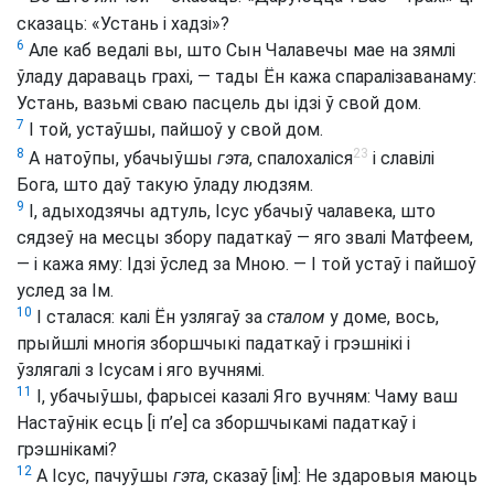
сказаць: «Устань і хадзі»?
6
Але каб ведалі вы, што Сын Чалавечы мае на зямлі
ўладу дараваць грахі, — тады Ён кажа спаралізаванаму:
Устань, вазьмі сваю пасцель ды ідзі ў свой дом.
7
І той, устаўшы, пайшоў у свой дом.
23
8
А натоўпы, убачыўшы
гэта
, спалохаліся
і славілі
Бога, што даў такую ўладу людзям.
9
І, адыходзячы адтуль, Ісус убачыў чалавека, што
сядзеў на месцы збору падаткаў — яго звалі Матфеем,
— і кажа яму: Ідзі ўслед за Мною. — І той устаў і пайшоў
услед за Ім.
10
І сталася: калі Ён узлягаў за
сталом
у доме, вось,
прыйшлі многія зборшчыкі падаткаў і грэшнікі і
ўзлягалі з Ісусам і яго вучнямі.
11
І, убачыўшы, фарысеі казалі Яго вучням: Чаму ваш
Настаўнік есць [і п’е] са зборшчыкамі падаткаў і
грэшнікамі?
12
А Ісус, пачуўшы
гэта
, сказаў [ім]: Не здаровыя маюць