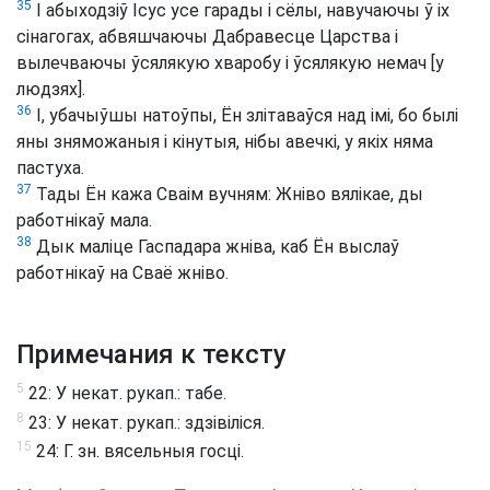
35
І абыходзіў Ісус усе гарады і сёлы, навучаючы ў іх
сінагогах, абвяшчаючы Дабравесце Царства і
вылечваючы ўсялякую хваробу і ўсялякую немач [у
людзях].
36
І, убачыўшы натоўпы, Ён злітаваўся над імі, бо былі
яны зняможаныя і кінутыя, нібы авечкі, у якіх няма
пастуха.
37
Тады Ён кажа Сваім вучням: Жніво вялікае, ды
работнікаў мала.
38
Дык маліце Гаспадара жніва, каб Ён выслаў
работнікаў на Сваё жніво.
Примечания к тексту
5
22: У некат. рукап.: табе.
8
23: У некат. рукап.: здзівіліся.
15
24: Г. зн. вясельныя госці.