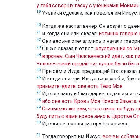
у тебя совершу пасху с учениками Моими».
19
Ученики сделали, как повелел им Иисус, 
20
Когда же настал вечер, Он возлёг с две
21
и когда они ели, сказал:
истинно говорю в
22
Они весьма опечалились и начали говорит
23
Он же сказал в ответ:
опустивший со Мн
24
впрочем, Сын Человеческий идёт, как пи
Человеческий предаётся: лучше было бы э
25
При сём и Иуда, предающий Его, сказал: 
26
И когда они ели, Иисус взял хлеб и, благ
приимите, ядите: сие есть Тело Моё.
27
И, взяв чашу и благодарив, подал им и ск
28
ибо сие есть Кровь Моя Нового Завета, 
29
Сказываю же вам, что отныне не буду пи
буду пить с вами новое
вино
в Царстве От
30
И, воспев, пошли на гору Елеонскую.
31
Тогда говорит им Иисус:
все вы соблазн