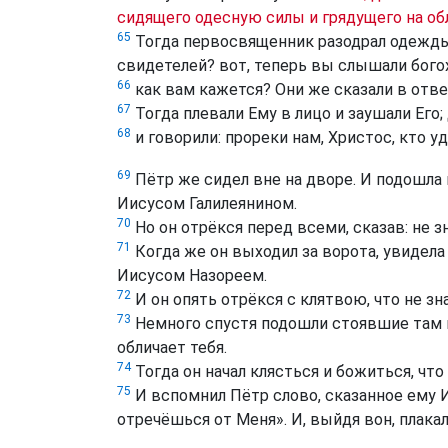
сидящего одесную силы и грядущего на об
65
Тогда первосвященник разодрал одежды с
свидетелей? вот, теперь вы слышали бого
66
как вам кажется? Они же сказали в отве
67
Тогда плевали Ему в лицо и заушали Его;
68
и говорили: прореки нам, Христос, кто у
69
Пётр же сидел вне на дворе. И подошла к
Иисусом Галилеянином.
70
Но он отрёкся перед всеми, сказав: не з
71
Когда же он выходил за ворота, увидела 
Иисусом Назореем.
72
И он опять отрёкся с клятвою, что не зн
73
Немного спустя подошли стоявшие там и с
обличает тебя.
74
Тогда он начал клясться и божиться, что 
75
И вспомнил Пётр слово, сказанное ему 
отречёшься от Меня». И, выйдя вон, плакал