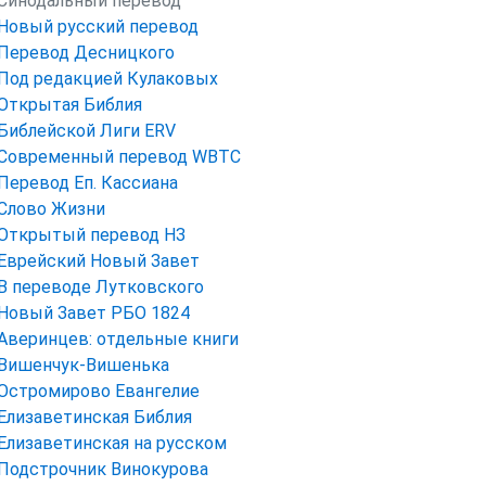
Синодальный перевод
Новый русский перевод
Перевод Десницкого
Под редакцией Кулаковых
Открытая Библия
Библейской Лиги ERV
Cовременный перевод WBTC
Перевод Еп. Кассиана
Слово Жизни
Открытый перевод НЗ
Еврейский Новый Завет
В переводе Лутковского
Новый Завет РБО 1824
Аверинцев: отдельные книги
Вишенчук-Вишенька
Остромирово Евангелие
Елизаветинская Библия
Елизаветинская на русском
Подстрочник Винокурова