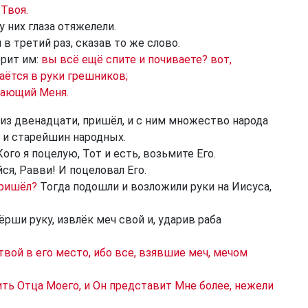
 Твоя.
у них глаза отяжелели.
 в третий раз, сказав то же слово.
орит им:
вы всё ещё спите и почиваете? вот,
аётся в руки грешников;
едающий Меня.
н из двенадцати, пришёл, и с ним множество народа
 и старейшин народных.
ого я поцелую, Тот и есть, возьмите Его.
йся, Равви! И поцеловал Его.
пришёл?
Тогда подошли и возложили руки на Иисуса,
рши руку, извлёк меч свой и, ударив раба
твой в его место, ибо все, взявшие меч, мечом
ить Отца Моего, и Он представит Мне более, нежели