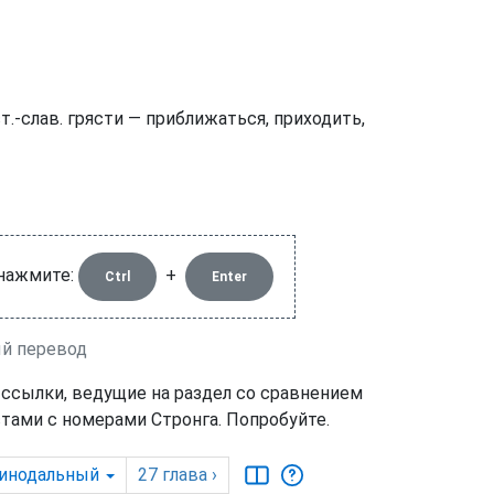
.-слав. грясти — приближаться, приходить,
 нажмите:
+
Ctrl
Enter
ый перевод
 ссылки, ведущие на раздел со сравнением
тами с номерами Стронга. Попробуйте.
инодальный
27
глава
›