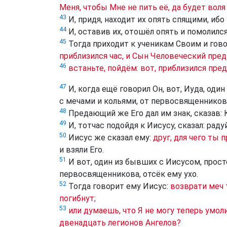
Меня, чтобы Мне не пить её, да будет воля
43
И, придя, находит их опять спящими, ибо 
44
И, оставив их, отошёл опять и помолился
45
Тогда приходит к ученикам Своим и гов
приблизился час, и Сын Человеческий пред
46
встаньте, пойдём: вот, приблизился пр
47
И, когда ещё говорил Он, вот, Иуда, оди
с мечами и кольями, от первосвященников
48
Предающий же Его дал им знак, сказав: К
49
И, тотчас подойдя к Иисусу, сказал: раду
50
Иисус же сказал ему:
друг, для чего ты 
и взяли Его.
51
И вот, один из бывших с Иисусом, простё
первосвященникова, отсёк ему ухо.
52
Тогда говорит ему Иисус:
возврати меч 
погибнут;
53
или думаешь, что Я не могу теперь умол
двенадцать легионов Ангелов?