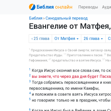
Библия
онлайн
Переводы
Ауд
Библия
›
Синодальный перевод
Евангелие от Матфея,
‹ 25
глава
От Матфея
26
глава
С
1
Предсказание Иисуса о Своей смерти; заговор свя
17
20
Предательство Иуды.
Приготовление к пасхе.
Ве
47
57
Гефсимания;
предательство и взятие Иисуса.
На 
1
Когда Иисус окончил все слова сии, то с
2
вы знаете, что через два дня будет Пасх
3
Тогда собрались первосвященники и кни
первосвященника, по имени Каиафы,
4
и положили в совете взять Иисуса хитрос
5
но говорили: только не в праздник, чтоб
6
Когда же Иисус был в Вифании, в доме С