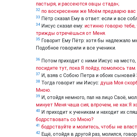
пастыря, и рассеются овцы стада»;
32
по воскресении же Моём предварю вас в
33
Пётр сказал Ему в ответ: если и все собл
34
Иисус сказал ему:
истинно говорю тебе, 
трижды отречёшься от Меня.
35
Говорит Ему Пётр: хотя бы надлежало мн
Подобное говорили и все ученики.
36
Потом приходит с ними Иисус на место,
посидите тут, пока Я пойду, помолюсь там.
37
И, взяв с Собою Петра и обоих сыновей 
38
Тогда говорит им Иисус:
душа Моя скорб
Мною.
39
И, отойдя немного, пал на лицо Своё, мол
минует Меня чаша сия; впрочем, не как Я хо
40
И приходит к ученикам и находит их спя
бодрствовать со Мною?
41
бодрствуйте и молитесь, чтобы не впаст
42
Ещё, отойдя в другой раз, молился, говор