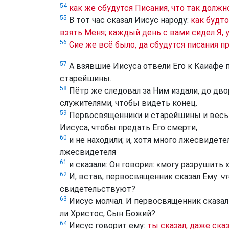
54
как же сбудутся Писания, что так должн
55
В тот час сказал Иисус народу:
как будт
взять Меня; каждый день с вами сидел Я, у
56
Сие же всё было, да сбудутся писания п
57
А взявшие Иисуса отвели Его к Каиафе 
старейшины.
58
Пётр же следовал за Ним издали, до дво
служителями, чтобы видеть конец.
59
Первосвященники и старейшины и весь 
Иисуса, чтобы предать Его смерти,
60
и не находили; и, хотя много лжесвидете
лжесвидетеля
61
и сказали: Он говорил: «могу разрушить 
62
И, встав, первосвященник сказал Ему:
чт
свидетельствуют?
63
Иисус молчал. И первосвященник сказал
ли Христос, Сын Божий?
64
Иисус говорит ему:
ты сказал; даже ска