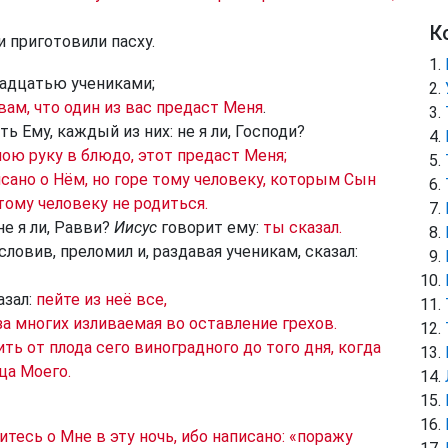
К
и приготовили пасху.
надцатью учениками;
ам, что один из вас предаст Меня
.
ь Ему, каждый из них: не я ли, Господи?
ою руку в блюдо, этот предаст Меня;
сано о Нём, но горе тому человеку, которым Сын
тому человеку не родиться.
не я ли, Равви?
Иисус
говорит ему:
ты сказал.
ословив, преломил и, раздавая ученикам, сказал:
азал:
пейте из неё все,
за многих изливаемая во оставление грехов.
ть от плода сего виноградного до того дня, когда
ца Моего.
итесь о Мне в эту ночь, ибо написано: «поражу