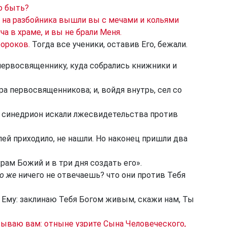
о быть?
о на разбойника вышли вы с мечами и кольями
ча в храме, и вы не брали Меня.
ророков.
Тогда все ученики, оставив Его, бежали.
первосвященнику, куда собрались книжники и
ра первосвященникова; и, войдя внутрь, сел со
синедрион искали лжесвидетельства против
лей приходило, не нашли. Но наконец пришли два
храм Божий и в три дня создать его».
о же
ничего не отвечаешь? что они против Тебя
 Ему: заклинаю Тебя Богом живым, скажи нам, Ты
зываю вам: отныне узрите Сына Человеческого,