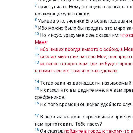
7
приступила к Нему женщина с алавастро
возлежащему на голову.
8
Увидев это, ученики Его вознегодовали и 
9
Ибо можно было бы продать это миро за 
10
Но Иисус, уразумев сие, сказал им:
что с
Меня:
11
ибо нищих всегда имеете с собою, а Мен
12
возлив миро сие на тело Моё, она приго
13
истинно говорю вам: где ни будет пропо
в память её и о том, что она сделала.
14
Тогда один из двенадцати, называемый
15
и сказал: что вы дадите мне, и я вам п
сребреников;
16
и с того времени он искал удобного случ
17
В первый же день опресночный приступил
нам приготовить Тебе пасху?
18
Он сказал:
пойдите в город к такому-то 