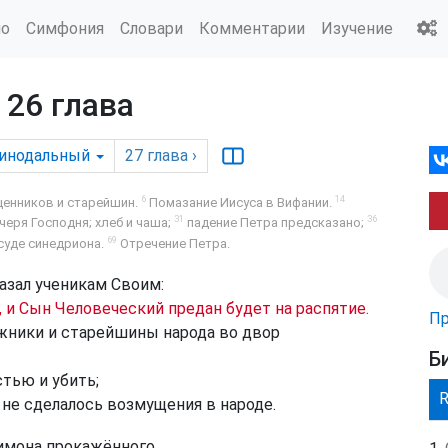
ио
Симфония
Словари
Комментарии
Изучение
 26 глава
инодальный
27
глава
›
6
14
щенников и старейшин.
Помазание Иисуса в Вифании.
31
36
черя Господня; хлеб и чаша;
падение Петра предсказано;
69
суде синедриона.
Отречение Петра.
казал ученикам Своим:
а, и Сын Человеческий предан будет на распятие.
Пр
жники и старейшины народа во двор
Б
тью и убить;
ы не сделалось возмущения в народе.
имона прокажённого,