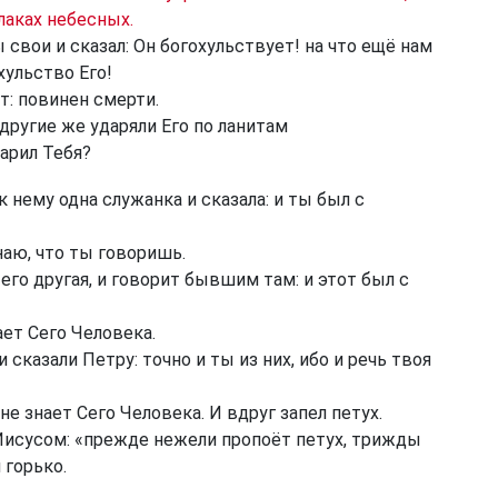
лаках небесных.
вои и сказал: Он богохульствует! на что ещё нам
хульство Его!
т: повинен смерти.
 другие же ударяли Его по ланитам
дарил Тебя?
 нему одна служанка и сказала: и ты был с
наю, что ты говоришь.
его другая, и говорит бывшим там: и этот был с
ает Сего Человека.
казали Петру: точно и ты из них, ибо и речь твоя
не знает Сего Человека. И вдруг запел петух.
Иисусом: «прежде нежели пропоёт петух, трижды
 горько.