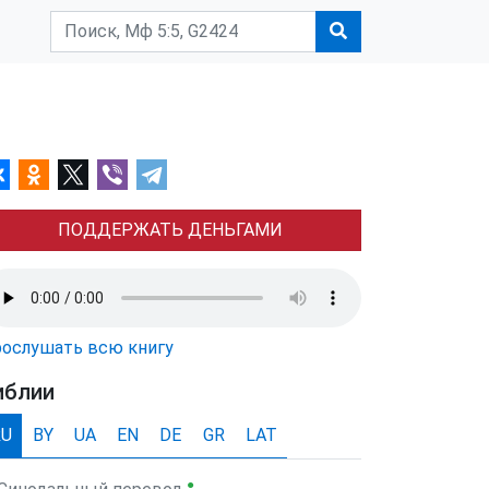
ПОДДЕРЖАТЬ ДЕНЬГАМИ
ослушать всю книгу
иблии
RU
BY
UA
EN
DE
GR
LAT
●