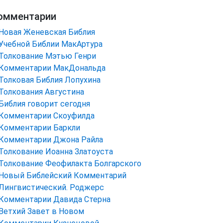
омментарии
Новая Женевская Библия
Учебной Библии МакАртура
Толкование Мэтью Генри
Комментарии МакДональда
Толковая Библия Лопухина
Толкования Августина
Библия говорит сегодня
Комментарии Скоуфилда
Комментарии Баркли
Комментарии Джона Райла
Толкование Иоанна Златоуста
Толкование Феофилакта Болгарского
Новый Библейский Комментарий
Лингвистический. Роджерс
Комментарии Давида Стерна
Ветхий Завет в Новом