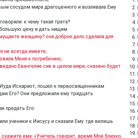
вым сосудом мира драгоценного и возливала Ему
говорили: к чему такая трата?
большую цену и дать нищим.
мущаете женщину? она доброе дело сделала для
я не всегда имеете;
товила Меня к погребению;
ведано Евангелие сие в целом мире, сказано будет
 Иуда Искариот, пошёл к первосвященникам
редам Его? Они предложили ему тридцать
ая предать Его.
и ученики к Иисусу и сказали Ему: где велишь
и скажите ему: «Учитель говорит: время Моё близко;