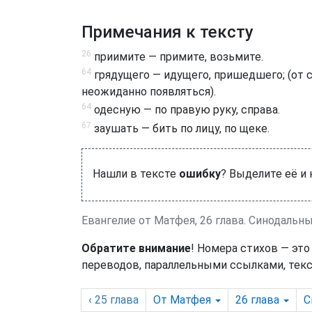
Примечания к тексту
26
приимите — примите, возьмите.
64
грядущего — идущего, пришедшего; (от ст
неожиданно появляться).
64
одесную — по правую руку, справа.
67
заушать — бить по лицу, по щеке.
Нашли в тексте
ошибку
? Выделите её и
Евангелие от Матфея, 26 глава. Синодальн
Обратите внимание
! Номера стихов — это
переводов, параллельными ссылками, текс
‹ 25
глава
От Матфея
26
глава
С