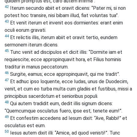
quidem promptus est, caro autem infirma”.
42
Iterum secundo abiit et oravit dicens: “Pater mi, si non
potest hoc transire, nisi bibam illud, fiat voluntas tua”.
43
Et venit iterum et invenit eos dormientes: erant enim
oculi eorum gravati.
44
Et relictis illis, iterum abiit et oravit tertio, eundem
sermonem iterum dicens.
45
Tunc venit ad discipulos et dicit illis: “Dormite iam et
requiescite; ecce appropinquavit hora, et Filius hominis
traditur in manus peccatorum.
46
Surgite, eamus; ecce appropinquavit, qui me tradit”.
47
Et adhuc ipso loquente, ecce Iudas, unus de Duodecim,
venit, et cum eo turba multa cum gladiis et fustibus, missi a
principibus sacerdotum et senioribus populi.
48
Qui autem tradidit eum, dedit illis signum dicens:
“Quemcumque osculatus fuero, ipse est; tenete eum!”.
49
Et confestim accedens ad Iesum dixit: “Ave, Rabbi!” et
osculatus est eum.
50
Iesus autem dixit illi: “Amice, ad quod venisti!”. Tunc