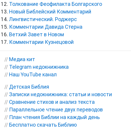
Толкование Феофилакта Болгарского
Новый Библейский Комментарий
Лингвистический. Роджерс
Комментарии Давида Стерна
Ветхий Завет в Новом
Комментарии Кузнецовой
//
Медиа кит
//
Telegram недокнижника
//
Наш YouTube канал
//
Детская Библия
//
Записки недокнижника: статьи и новости
//
Сравнение стихов и анализ текста
//
Параллельное чтение двух переводов
//
План чтения Библии на каждый день
//
Бесплатно скачать Библию