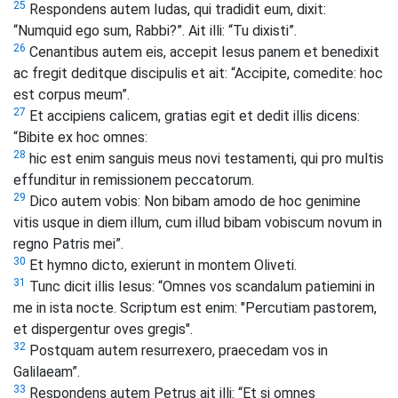
25
Respondens autem Iudas, qui tradidit eum, dixit:
“Numquid ego sum, Rabbi?”. Ait illi: “Tu dixisti”.
26
Cenantibus autem eis, accepit Iesus panem et benedixit
ac fregit deditque discipulis et ait: “Accipite, comedite: hoc
est corpus meum”.
27
Et accipiens calicem, gratias egit et dedit illis dicens:
“Bibite ex hoc omnes:
28
hic est enim sanguis meus novi testamenti, qui pro multis
effunditur in remissionem peccatorum.
29
Dico autem vobis: Non bibam amodo de hoc genimine
vitis usque in diem illum, cum illud bibam vobiscum novum in
regno Patris mei”.
30
Et hymno dicto, exierunt in montem Oliveti.
31
Tunc dicit illis Iesus: “Omnes vos scandalum patiemini in
me in ista nocte. Scriptum est enim: "Percutiam pastorem,
et dispergentur oves gregis".
32
Postquam autem resurrexero, praecedam vos in
Galilaeam”.
33
Respondens autem Petrus ait illi: “Et si omnes