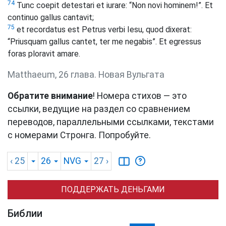
74
Tunc coepit detestari et iurare: “Non novi hominem!”. Et
continuo gallus cantavit;
75
et recordatus est Petrus verbi Iesu, quod dixerat:
“Priusquam gallus cantet, ter me negabis”. Et egressus
foras ploravit amare.
Matthaeum, 26 глава. Новая Вульгата
Обратите внимание
! Номера стихов — это
ссылки, ведущие на раздел со сравнением
переводов, параллельными ссылками, текстами
с номерами Стронга. Попробуйте.
‹ 25
26
NVG
27
›
ПОДДЕРЖАТЬ ДЕНЬГАМИ
Библии