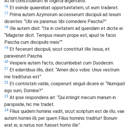
At illi constituerunt ei triginta argenteos.
16
Et exinde quaerebat opportunitatem, ut eum traderet.
17
Prima autem Azymorum accesserunt discipuli ad Iesum
dicentes: “Ubi vis paremus tibi comedere Pascha?”.
18
Ille autem dixit: “Ite in civitatem ad quendam et dicite ei:
“Magister dicit: Tempus meum prope est; apud te facio
Pascha cum discipulis meis””.
19
Et fecerunt discipuli, sicut constituit illis Iesus, et
paraverunt Pascha.
20
Vespere autem facto, discumbebat cum Duodecim.
21
Et edentibus illis, dixit: “Amen dico vobis: Unus vestrum
me traditurus est”.
22
Et contristati valde, coeperunt singuli dicere ei: “Numquid
ego sum, Domine?”.
23
At ipse respondens ait: “Qui intingit mecum manum in
paropside, hic me tradet.
24
Filius quidem hominis vadit, sicut scriptum est de illo; vae
autem homini illi, per quem Filius hominis traditur! Bonum
erat ei, si natus non fuisset homo ille”.