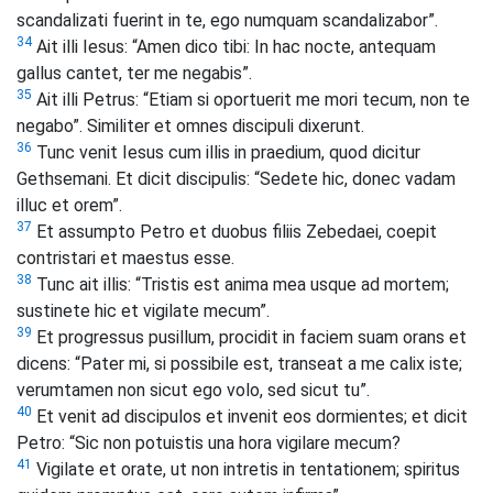
scandalizati fuerint in te, ego numquam scandalizabor”.
34
Ait illi Iesus: “Amen dico tibi: In hac nocte, antequam
gallus cantet, ter me negabis”.
35
Ait illi Petrus: “Etiam si oportuerit me mori tecum, non te
negabo”. Similiter et omnes discipuli dixerunt.
36
Tunc venit Iesus cum illis in praedium, quod dicitur
Gethsemani. Et dicit discipulis: “Sedete hic, donec vadam
illuc et orem”.
37
Et assumpto Petro et duobus filiis Zebedaei, coepit
contristari et maestus esse.
38
Tunc ait illis: “Tristis est anima mea usque ad mortem;
sustinete hic et vigilate mecum”.
39
Et progressus pusillum, procidit in faciem suam orans et
dicens: “Pater mi, si possibile est, transeat a me calix iste;
verumtamen non sicut ego volo, sed sicut tu”.
40
Et venit ad discipulos et invenit eos dormientes; et dicit
Petro: “Sic non potuistis una hora vigilare mecum?
41
Vigilate et orate, ut non intretis in tentationem; spiritus