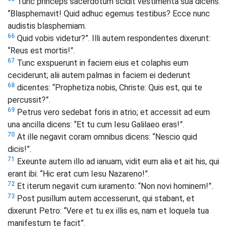
Tunc princeps sacerdotum scidit vestimenta sua dicens:
“Blasphemavit! Quid adhuc egemus testibus? Ecce nunc
audistis blasphemiam.
66
Quid vobis videtur?”. Illi autem respondentes dixerunt:
“Reus est mortis!”.
67
Tunc exspuerunt in faciem eius et colaphis eum
ceciderunt; alii autem palmas in faciem ei dederunt
68
dicentes: “Prophetiza nobis, Christe: Quis est, qui te
percussit?”.
69
Petrus vero sedebat foris in atrio; et accessit ad eum
una ancilla dicens: “Et tu cum Iesu Galilaeo eras!”.
70
At ille negavit coram omnibus dicens: “Nescio quid
dicis!”.
71
Exeunte autem illo ad ianuam, vidit eum alia et ait his, qui
erant ibi: “Hic erat cum Iesu Nazareno!”.
72
Et iterum negavit cum iuramento: “Non novi hominem!”.
73
Post pusillum autem accesserunt, qui stabant, et
dixerunt Petro: “Vere et tu ex illis es, nam et loquela tua
manifestum te facit”.