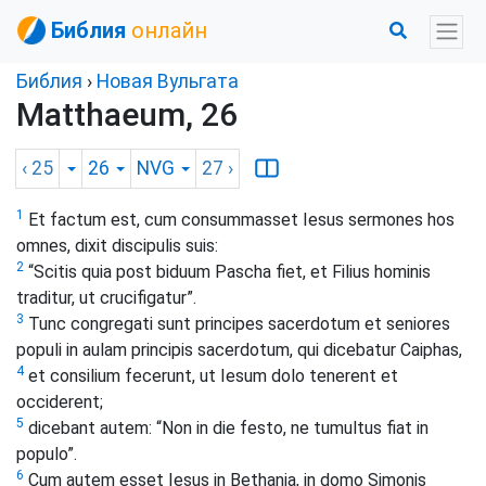
Библия
онлайн
Библия
›
Новая Вульгата
Matthaeum, 26
‹ 25
26
NVG
27
›
1
Et factum est, cum consummasset Iesus sermones hos
omnes, dixit discipulis suis:
2
“Scitis quia post biduum Pascha fiet, et Filius hominis
traditur, ut crucifigatur”.
3
Tunc congregati sunt principes sacerdotum et seniores
populi in aulam principis sacerdotum, qui dicebatur Caiphas,
4
et consilium fecerunt, ut Iesum dolo tenerent et
occiderent;
5
dicebant autem: “Non in die festo, ne tumultus fiat in
populo”.
6
Cum autem esset Iesus in Bethania, in domo Simonis