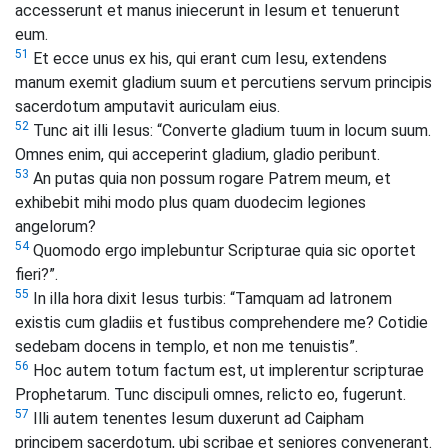
accesserunt et manus iniecerunt in Iesum et tenuerunt
eum.
51
Et ecce unus ex his, qui erant cum Iesu, extendens
manum exemit gladium suum et percutiens servum principis
sacerdotum amputavit auriculam eius.
52
Tunc ait illi Iesus: “Converte gladium tuum in locum suum.
Omnes enim, qui acceperint gladium, gladio peribunt.
53
An putas quia non possum rogare Patrem meum, et
exhibebit mihi modo plus quam duodecim legiones
angelorum?
54
Quomodo ergo implebuntur Scripturae quia sic oportet
fieri?”.
55
In illa hora dixit Iesus turbis: “Tamquam ad latronem
existis cum gladiis et fustibus comprehendere me? Cotidie
sedebam docens in templo, et non me tenuistis”.
56
Hoc autem totum factum est, ut implerentur scripturae
Prophetarum. Tunc discipuli omnes, relicto eo, fugerunt.
57
Illi autem tenentes Iesum duxerunt ad Caipham
principem sacerdotum, ubi scribae et seniores convenerant.