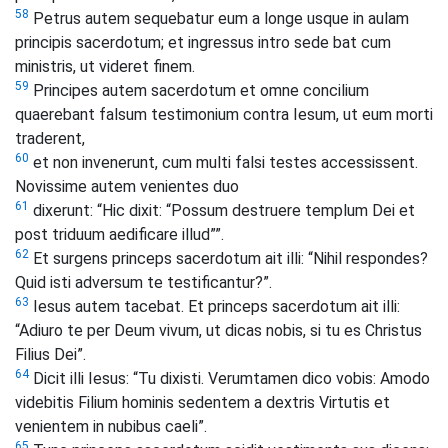
58
Petrus autem sequebatur eum a longe usque in aulam
principis sacerdotum; et ingressus intro sede bat cum
ministris, ut videret finem.
59
Principes autem sacerdotum et omne concilium
quaerebant falsum testimonium contra Iesum, ut eum morti
traderent,
60
et non invenerunt, cum multi falsi testes accessissent.
Novissime autem venientes duo
61
dixerunt: “Hic dixit: “Possum destruere templum Dei et
post triduum aedificare illud””.
62
Et surgens princeps sacerdotum ait illi: “Nihil respondes?
Quid isti adversum te testificantur?”.
63
Iesus autem tacebat. Et princeps sacerdotum ait illi:
“Adiuro te per Deum vivum, ut dicas nobis, si tu es Christus
Filius Dei”.
64
Dicit illi Iesus: “Tu dixisti. Verumtamen dico vobis: Amodo
videbitis Filium hominis sedentem a dextris Virtutis et
venientem in nubibus caeli”.
65