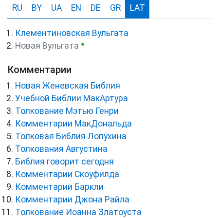
RU
BY
UA
EN
DE
GR
LAT
Клементиновская Вульгата
●
Новая Вульгата
Комментарии
Новая Женевская Библия
Учебной Библии МакАртура
Толкование Мэтью Генри
Комментарии МакДональда
Толковая Библия Лопухина
Толкования Августина
Библия говорит сегодня
Комментарии Скоуфилда
Комментарии Баркли
Комментарии Джона Райла
Толкование Иоанна Златоуста