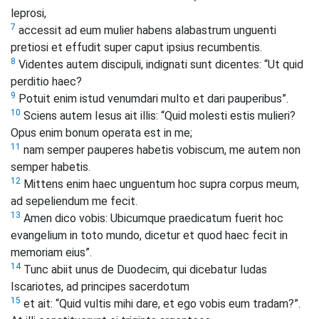
leprosi,
7
accessit ad eum mulier habens alabastrum unguenti
pretiosi et effudit super caput ipsius recumbentis.
8
Videntes autem discipuli, indignati sunt dicentes: “Ut quid
perditio haec?
9
Potuit enim istud venumdari multo et dari pauperibus”.
10
Sciens autem Iesus ait illis: “Quid molesti estis mulieri?
Opus enim bonum operata est in me;
11
nam semper pauperes habetis vobiscum, me autem non
semper habetis.
12
Mittens enim haec unguentum hoc supra corpus meum,
ad sepeliendum me fecit.
13
Amen dico vobis: Ubicumque praedicatum fuerit hoc
evangelium in toto mundo, dicetur et quod haec fecit in
memoriam eius”.
14
Tunc abiit unus de Duodecim, qui dicebatur Iudas
Iscariotes, ad principes sacerdotum
15
et ait: “Quid vultis mihi dare, et ego vobis eum tradam?”.