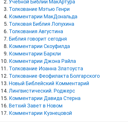
Учебной Библии МакАртура
Толкование Мэтью Генри
Комментарии МакДональда
Толковая Библия Лопухина
Толкования Августина
Библия говорит сегодня
Комментарии Скоуфилда
Комментарии Баркли
Комментарии Джона Райла
Толкование Иоанна Златоуста
Толкование Феофилакта Болгарского
Новый Библейский Комментарий
Лингвистический. Роджерс
Комментарии Давида Стерна
Ветхий Завет в Новом
Комментарии Кузнецовой