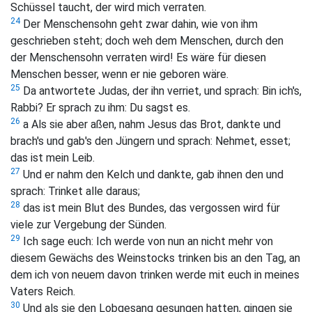
Schüssel taucht, der wird mich verraten.
24
Der Menschensohn geht zwar dahin, wie von ihm
geschrieben steht; doch weh dem Menschen, durch den
der Menschensohn verraten wird! Es wäre für diesen
Menschen besser, wenn er nie geboren wäre.
25
Da antwortete Judas, der ihn verriet, und sprach: Bin ich's,
Rabbi? Er sprach zu ihm:
Du sagst es.
26
a Als sie aber aßen, nahm Jesus das Brot, dankte und
brach's und gab's den Jüngern und sprach:
Nehmet, esset;
das ist mein Leib.
27
Und er nahm den Kelch und dankte, gab ihnen den und
sprach:
Trinket alle daraus;
28
das ist mein Blut des Bundes, das vergossen wird für
viele zur Vergebung der Sünden.
29
Ich sage euch: Ich werde von nun an nicht mehr von
diesem Gewächs des Weinstocks trinken bis an den Tag, an
dem ich von neuem davon trinken werde mit euch in meines
Vaters Reich.
30
Und als sie den Lobgesang gesungen hatten, gingen sie