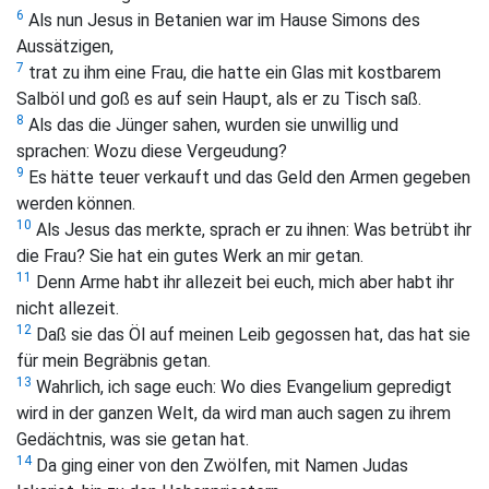
6
Als nun Jesus in Betanien war im Hause Simons des
Aussätzigen,
7
trat zu ihm eine Frau, die hatte ein Glas mit kostbarem
Salböl und goß es auf sein Haupt, als er zu Tisch saß.
8
Als das die Jünger sahen, wurden sie unwillig und
sprachen: Wozu diese Vergeudung?
9
Es hätte teuer verkauft und das Geld den Armen gegeben
werden können.
10
Als Jesus das merkte, sprach er zu ihnen:
Was betrübt ihr
die Frau? Sie hat ein gutes Werk an mir getan.
11
Denn Arme habt ihr allezeit bei euch, mich aber habt ihr
nicht allezeit.
12
Daß sie das Öl auf meinen Leib gegossen hat, das hat sie
für mein Begräbnis getan.
13
Wahrlich, ich sage euch: Wo dies Evangelium gepredigt
wird in der ganzen Welt, da wird man auch sagen zu ihrem
Gedächtnis, was sie getan hat.
14
Da ging einer von den Zwölfen, mit Namen Judas