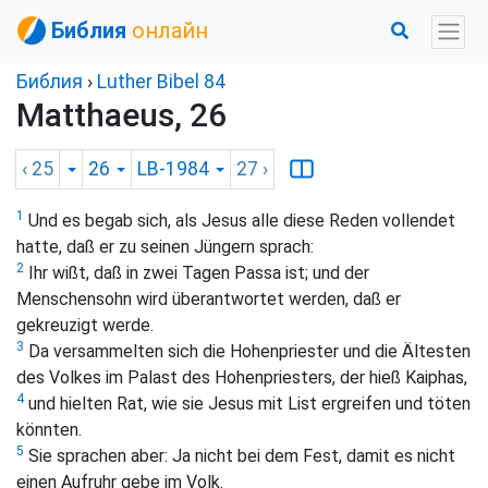
Библия
онлайн
Библия
›
Luther Bibel 84
Matthaeus, 26
‹ 25
26
LB-1984
27
›
1
Und es begab sich, als Jesus alle diese Reden vollendet
hatte, daß er zu seinen Jüngern sprach:
2
Ihr wißt, daß in zwei Tagen Passa ist; und der
Menschensohn wird überantwortet werden, daß er
gekreuzigt werde.
3
Da versammelten sich die Hohenpriester und die Ältesten
des Volkes im Palast des Hohenpriesters, der hieß Kaiphas,
4
und hielten Rat, wie sie Jesus mit List ergreifen und töten
könnten.
5
Sie sprachen aber: Ja nicht bei dem Fest, damit es nicht
einen Aufruhr gebe im Volk.