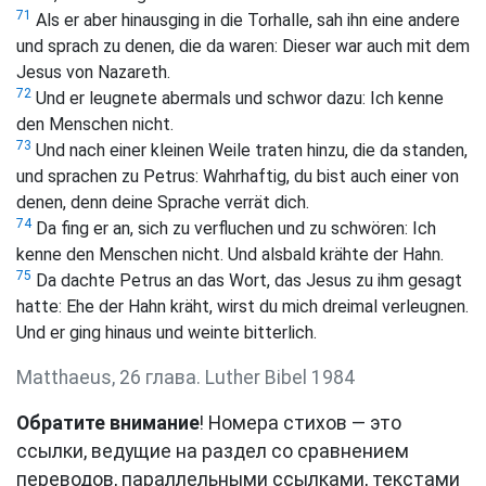
71
Als er aber hinausging in die Torhalle, sah ihn eine andere
und sprach zu denen, die da waren: Dieser war auch mit dem
Jesus von Nazareth.
72
Und er leugnete abermals und schwor dazu: Ich kenne
den Menschen nicht.
73
Und nach einer kleinen Weile traten hinzu, die da standen,
und sprachen zu Petrus: Wahrhaftig, du bist auch einer von
denen, denn deine Sprache verrät dich.
74
Da fing er an, sich zu verfluchen und zu schwören: Ich
kenne den Menschen nicht. Und alsbald krähte der Hahn.
75
Da dachte Petrus an das Wort, das Jesus zu ihm gesagt
hatte:
Ehe der Hahn kräht, wirst du mich dreimal verleugnen.
Und er ging hinaus und weinte bitterlich.
Matthaeus, 26 глава. Luther Bibel 1984
Обратите внимание
! Номера стихов — это
ссылки, ведущие на раздел со сравнением
переводов, параллельными ссылками, текстами