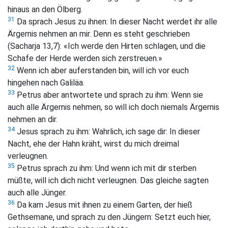
hinaus an den Ölberg.
31
Da sprach Jesus zu ihnen:
In dieser Nacht werdet ihr alle
Ärgernis nehmen an mir. Denn es steht geschrieben
(Sacharja 13,7): «Ich werde den Hirten schlagen, und die
Schafe der Herde werden sich zerstreuen.»
32
Wenn ich aber auferstanden bin, will ich vor euch
hingehen nach Galiläa.
33
Petrus aber antwortete und sprach zu ihm: Wenn sie
auch alle Ärgernis nehmen, so will ich doch niemals Ärgernis
nehmen an dir.
34
Jesus sprach zu ihm:
Wahrlich, ich sage dir: In dieser
Nacht, ehe der Hahn kräht, wirst du mich dreimal
verleugnen.
35
Petrus sprach zu ihm: Und wenn ich mit dir sterben
müßte, will ich dich nicht verleugnen. Das gleiche sagten
auch alle Jünger.
36
Da kam Jesus mit ihnen zu einem Garten, der hieß
Gethsemane, und sprach zu den Jüngern:
Setzt euch hier,