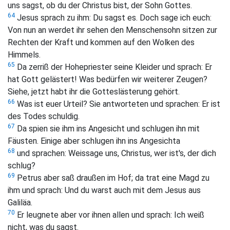
uns sagst, ob du der Christus bist, der Sohn Gottes.
64
Jesus sprach zu ihm:
Du sagst es. Doch sage ich euch:
Von nun an werdet ihr sehen den Menschensohn sitzen zur
Rechten der Kraft und kommen auf den Wolken des
Himmels.
65
Da zerriß der Hohepriester seine Kleider und sprach: Er
hat Gott gelästert! Was bedürfen wir weiterer Zeugen?
Siehe, jetzt habt ihr die Gotteslästerung gehört.
66
Was ist euer Urteil? Sie antworteten und sprachen: Er ist
des Todes schuldig.
67
Da spien sie ihm ins Angesicht und schlugen ihn mit
Fäusten. Einige aber schlugen ihn ins Angesichta
68
und sprachen: Weissage uns, Christus, wer ist's, der dich
schlug?
69
Petrus aber saß draußen im Hof; da trat eine Magd zu
ihm und sprach: Und du warst auch mit dem Jesus aus
Galiläa.
70
Er leugnete aber vor ihnen allen und sprach: Ich weiß
nicht, was du sagst.