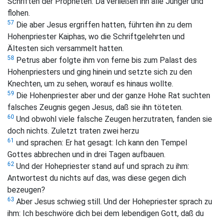
Schriften der Propheten. Da verließen ihn alle Jünger und
flohen.
57
Die aber Jesus ergriffen hatten, führten ihn zu dem
Hohenpriester Kaiphas, wo die Schriftgelehrten und
Ältesten sich versammelt hatten.
58
Petrus aber folgte ihm von ferne bis zum Palast des
Hohenpriesters und ging hinein und setzte sich zu den
Knechten, um zu sehen, worauf es hinaus wollte.
59
Die Hohenpriester aber und der ganze Hohe Rat suchten
falsches Zeugnis gegen Jesus, daß sie ihn töteten.
60
Und obwohl viele falsche Zeugen herzutraten, fanden sie
doch nichts. Zuletzt traten zwei herzu
61
und sprachen: Er hat gesagt: Ich kann den Tempel
Gottes abbrechen und in drei Tagen aufbauen.
62
Und der Hohepriester stand auf und sprach zu ihm:
Antwortest du nichts auf das, was diese gegen dich
bezeugen?
63
Aber Jesus schwieg still. Und der Hohepriester sprach zu
ihm: Ich beschwöre dich bei dem lebendigen Gott, daß du