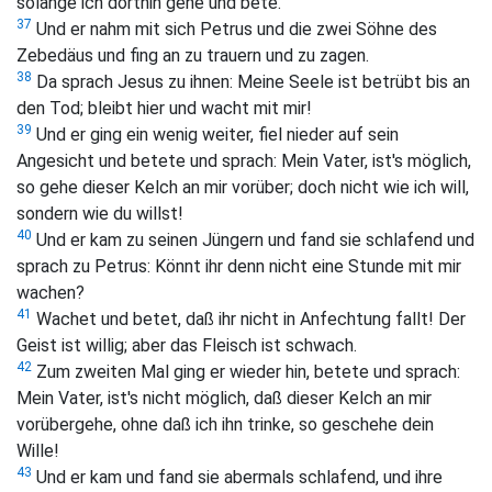
solange ich dorthin gehe und bete.
37
Und er nahm mit sich Petrus und die zwei Söhne des
Zebedäus und fing an zu trauern und zu zagen.
38
Da sprach Jesus zu ihnen:
Meine Seele ist betrübt bis an
den Tod; bleibt hier und wacht mit mir!
39
Und er ging ein wenig weiter, fiel nieder auf sein
Angesicht und betete und sprach:
Mein Vater, ist's möglich,
so gehe dieser Kelch an mir vorüber; doch nicht wie ich will,
sondern wie du willst!
40
Und er kam zu seinen Jüngern und fand sie schlafend und
sprach zu Petrus:
Könnt ihr denn nicht eine Stunde mit mir
wachen?
41
Wachet und betet, daß ihr nicht in Anfechtung fallt! Der
Geist ist willig; aber das Fleisch ist schwach.
42
Zum zweiten Mal ging er wieder hin, betete und sprach:
Mein Vater, ist's nicht möglich, daß dieser Kelch an mir
vorübergehe, ohne daß ich ihn trinke, so geschehe dein
Wille!
43
Und er kam und fand sie abermals schlafend, und ihre