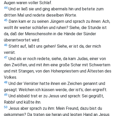
Augen waren voller Schlaf.
44
Und er ließ sie und ging abermals hin und betete zum
dritten Mal und redete dieselben Worte.
45
Dann kam er zu seinen Jüngern und sprach zu ihnen:
Ach,
wollt ihr weiter schlafen und ruhen? Siehe, die Stunde ist
da, daß der Menschensohn in die Hände der Sünder
überantwortet wird.
46
Steht auf, laßt uns gehen! Siehe, er ist da, der mich
verrät.
47
Und als er noch redete, siehe, da kam Judas, einer von
den Zwölfen, und mit ihm eine große Schar mit Schwertern
und mit Stangen, von den Hohenpriestern und Ältesten des
Volkes.
48
Und der Verräter hatte ihnen ein Zeichen genannt und
gesagt: Welchen ich küssen werde, der ist's; den ergreift.
49
Und alsbald trat er zu Jesus und sprach: Sei gegrüßt,
Rabbi! und küßte ihn.
50
Jesus aber sprach zu ihm:
Mein Freund, dazu bist du
gekommen?
Da traten sie heran und legten Hand an Jesus