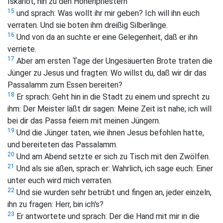
Iskariot, hin zu den Hohenpriestern
15
und sprach: Was wollt ihr mir geben? Ich will ihn euch
verraten. Und sie boten ihm dreißig Silberlinge.
16
Und von da an suchte er eine Gelegenheit, daß er ihn
verriete.
17
Aber am ersten Tage der Ungesäuerten Brote traten die
Jünger zu Jesus und fragten: Wo willst du, daß wir dir das
Passalamm zum Essen bereiten?
18
Er sprach:
Geht hin in die Stadt zu einem und sprecht zu
ihm: Der Meister läßt dir sagen: Meine Zeit ist nahe; ich will
bei dir das Passa feiern mit meinen Jüngern.
19
Und die Jünger taten, wie ihnen Jesus befohlen hatte,
und bereiteten das Passalamm.
20
Und am Abend setzte er sich zu Tisch mit den Zwölfen.
21
Und als sie aßen, sprach er:
Wahrlich, ich sage euch: Einer
unter euch wird mich verraten.
22
Und sie wurden sehr betrübt und fingen an, jeder einzeln,
ihn zu fragen: Herr, bin ich's?
23
Er antwortete und sprach:
Der die Hand mit mir in die