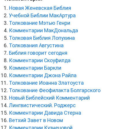
Новая Женевская Библия
Учебной Библии МакАртура
Толкование Мэтью Генри
Комментарии МакДональда
Толковая Библия Лопухина
Толкования Августина
Библия говорит сегодня
Комментарии Скоуфилда
Комментарии Баркли
Комментарии Джона Райла
Толкование Иоанна Златоуста
Толкование Феофилакта Болгарского
Новый Библейский Комментарий
Лингвистический. Роджерс
Комментарии Давида Стерна
Ветхий Завет в Новом
Комментарии Кузнецовой