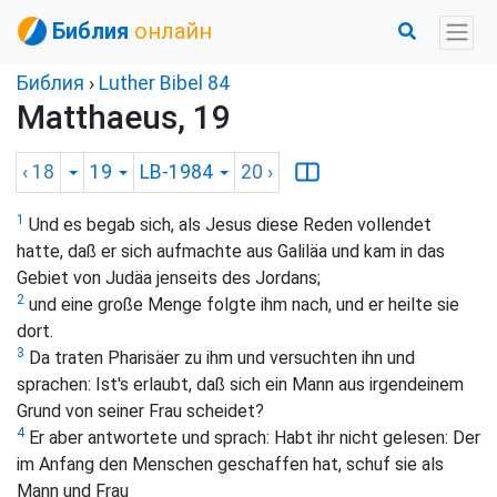
Библия
онлайн
Библия
›
Luther Bibel 84
Matthaeus, 19
‹ 18
19
LB-1984
20
›
1
Und es begab sich, als Jesus diese Reden vollendet
hatte, daß er sich aufmachte aus Galiläa und kam in das
Gebiet von Judäa jenseits des Jordans;
2
und eine große Menge folgte ihm nach, und er heilte sie
dort.
3
Da traten Pharisäer zu ihm und versuchten ihn und
sprachen: Ist's erlaubt, daß sich ein Mann aus irgendeinem
Grund von seiner Frau scheidet?
4
Er aber antwortete und sprach:
Habt ihr nicht gelesen: Der
im Anfang den Menschen geschaffen hat, schuf sie als
Mann und Frau