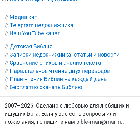
//
Медиа кит
//
Telegram недокнижника
//
Наш YouTube канал
//
Детская Библия
//
Записки недокнижника: статьи и новости
//
Сравнение стихов и анализ текста
//
Параллельное чтение двух переводов
//
План чтения Библии на каждый день
//
Бесплатно скачать Библию
2007–2026. Сделано с любовью для любящих и
ищущих Бога. Если у вас есть вопросы или
пожелания, то пишите нам
bible-man@mail.ru
.