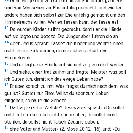
Denn einige sind von Geburt an zur Ehe unfähig; andere
sind von Menschen zur Ehe unfähig gemacht; und wieder
andere haben sich selbst zur Ehe unfähig gemacht um des
Himmelreichs willen. Wer es fassen kann, der fasse es!
13
Da wurden Kinder zu ihm gebracht, damit er die Hände
auf sie legte und betete. Die Jünger aber fuhren sie an.
14
Aber Jesus sprach:
Lasset die Kinder und wehret ihnen
nicht, zu mir zu kommen; denn solchen gehört das
Himmelreich.
15
Und er legte die Hände auf sie und zog von dort weiter.
16
Und siehe, einer trat zu ihm und fragte: Meister, was soll
ich Gutes tun, damit ich das ewige Leben habe?
17
Er aber sprach zu ihm:
Was fragst du mich nach dem, was
gut ist? Gut ist nur Einer. Willst du aber zum Leben
eingehen, so halte die Gebote.
18
Da fragte er ihn: Welche? Jesus aber sprach:
«Du sollst
nicht töten; du sollst nicht ehebrechen; du sollst nicht
stehlen; du sollst nicht falsch Zeugnis geben;
19
ehre Vater und Mutter»
(2. Mose 20,12- 16); und: «Du