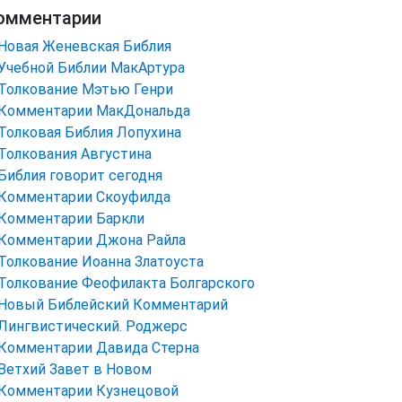
омментарии
Новая Женевская Библия
Учебной Библии МакАртура
Толкование Мэтью Генри
Комментарии МакДональда
Толковая Библия Лопухина
Толкования Августина
Библия говорит сегодня
Комментарии Скоуфилда
Комментарии Баркли
Комментарии Джона Райла
Толкование Иоанна Златоуста
Толкование Феофилакта Болгарского
Новый Библейский Комментарий
Лингвистический. Роджерс
Комментарии Давида Стерна
Ветхий Завет в Новом
Комментарии Кузнецовой