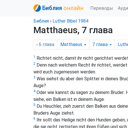
Библия
онлайн
Переводы
Ауд
Библия
›
Luther Bibel 1984
Matthaeus, 7 глава
‹ 6
глава
Matthaeus
7
глава
Luthe
1
Richtet nicht, damit ihr nicht gerichtet werdet
2
Denn nach welchem Recht ihr richtet, werdet
wird euch zugemessen werden.
3
Was siehst du aber den Splitter in deines Br
Auge?
4
Oder wie kannst du sagen zu deinem Bruder: Ha
siehe, ein Balken ist in deinem Auge.
5
Du Heuchler, zieh zuerst den Balken aus deine
Bruders Auge ziehst.
6
Ihr sollt das Heilige nicht den Hunden geben, 
die sie nicht zertreten mit ihren Füßen und si