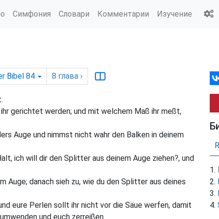
ио
Симфония
Словари
Комментарии
Изучение
r Bibel 84
8
глава
›
.
 ihr gerichtet werden; und mit welchem Maß ihr meßt,
Б
uders Auge und nimmst nicht wahr den Balken in deinem
lt, ich will dir den Splitter aus deinem Auge ziehen?, und
m Auge; danach sieh zu, wie du den Splitter aus deines
und eure Perlen sollt ihr nicht vor die Säue werfen, damit
ch umwenden und euch zerreißen.