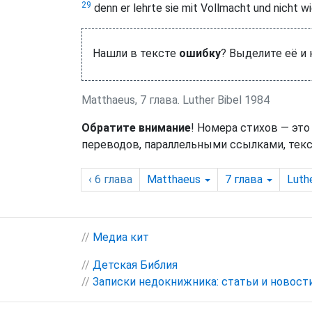
29
denn er lehrte sie mit Vollmacht und nicht wi
Нашли в тексте
ошибку
? Выделите её и
Matthaeus, 7 глава. Luther Bibel 1984
Обратите внимание
! Номера стихов — это
переводов, параллельными ссылками, текс
‹ 6
глава
Matthaeus
7
глава
Luthe
//
Медиа кит
//
Детская Библия
//
Записки недокнижника: статьи и новост