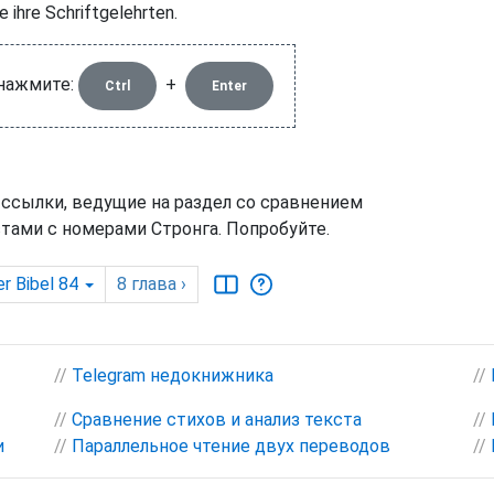
e ihre Schriftgelehrten.
 нажмите:
+
Ctrl
Enter
 ссылки, ведущие на раздел со сравнением
тами с номерами Стронга. Попробуйте.
r Bibel 84
8
глава
›
//
Telegram недокнижника
//
//
Сравнение стихов и анализ текста
//
и
//
Параллельное чтение двух переводов
//