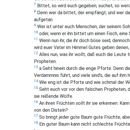
7
Bittet, so wird euch gegeben; suchet, so werde
8
Denn wer da bittet, der empfängt; und wer da 
aufgetan.
9
Wer ist unter euch Menschen, der seinem Sohn,
10
oder, wenn er ihn bittet um einen Fisch, eine
11
Wenn nun ihr, die ihr doch böse seid, dennoc
wird euer Vater im Himmel Gutes geben denen, d
12
Alles nun, was ihr wollt, daß euch die Leute 
Propheten.
13
a Geht hinein durch die enge Pforte. Denn die
Verdammnis führt, und viele sind's, die auf ihm 
14
Wie eng ist die Pforte und wie schmal der We
15
Seht euch vor vor den falschen Propheten, d
sie reißende Wölfe.
16
An ihren Früchten sollt ihr sie erkennen. K
von den Disteln?
17
So bringt jeder gute Baum gute Früchte; aber
18
Ein guter Baum kann nicht schlechte Früchte