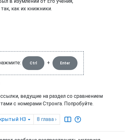
ыл в изумлении от Его учения,
так, как их книжники.
 нажмите:
+
Ctrl
Enter
З
 ссылки, ведущие на раздел со сравнением
тами с номерами Стронга. Попробуйте.
крытый НЗ
8
глава
›