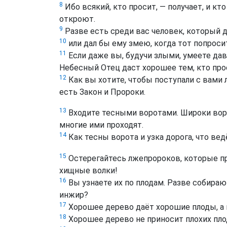
8
Ибо всякий, кто просит, — получает, и кто
откроют.
9
Разве есть среди вас человек, который д
10
или дал бы ему змею, когда тот попрос
11
Если даже вы, будучи злыми, умеете да
Небесный Отец даст хорошее тем, кто прос
12
Как вы хотите, чтобы поступали с вами л
есть Закон и Пророки.
13
Входите тесными воротами. Широки ворот
многие ими проходят.
14
Как тесны ворота и узка дорога, что вед
15
Остерегайтесь лжепророков, которые при
хищные волки!
16
Вы узнаете их по плодам. Разве собираю
инжир?
17
Хорошее дерево даёт хорошие плоды, а г
18
Хорошее дерево не приносит плохих плод