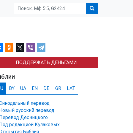
ПОДДЕРЖАТЬ ДЕНЬГАМИ
иблии
RU
BY
UA
EN
DE
GR
LAT
Синодальный перевод
Новый русский перевод
Перевод Десницкого
Под редакцией Кулаковых
Открытая Библия