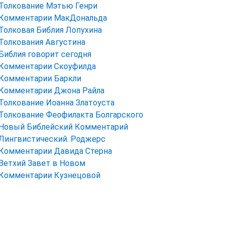
Толкование Мэтью Генри
Комментарии МакДональда
Толковая Библия Лопухина
Толкования Августина
Библия говорит сегодня
Комментарии Скоуфилда
Комментарии Баркли
Комментарии Джона Райла
Толкование Иоанна Златоуста
Толкование Феофилакта Болгарского
Новый Библейский Комментарий
Лингвистический. Роджерс
Комментарии Давида Стерна
Ветхий Завет в Новом
Комментарии Кузнецовой