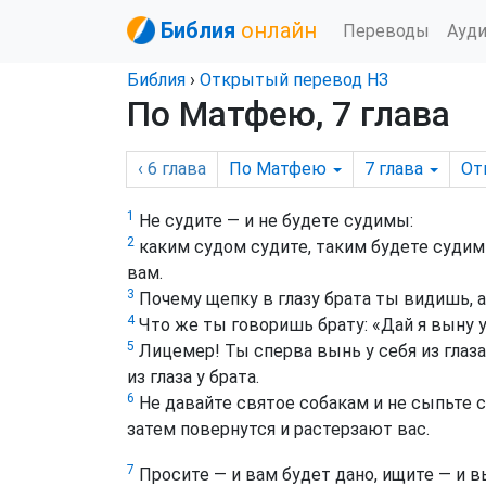
Библия
онлайн
Переводы
Ауд
Библия
›
Открытый перевод НЗ
По Матфею, 7 глава
‹ 6
глава
По Матфею
7
глава
От
1
Не судите — и не будете судимы:
2
каким судом судите, таким будете судим
вам.
3
Почему щепку в глазу брата ты видишь, а
4
Что же ты говоришь брату: «Дай я выну у 
5
Лицемер! Ты сперва вынь у себя из глаза
из глаза у брата.
6
Не давайте святое собакам и не сыпьте с
затем повернутся и растерзают вас.
7
Просите — и вам будет дано, ищите — и в