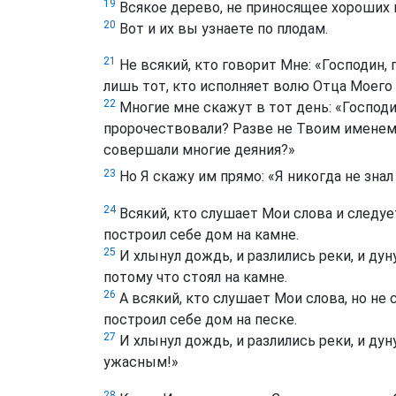
19
Всякое дерево, не приносящее хороших п
20
Вот и их вы узнаете по плодам.
21
Не всякий, кто говорит Мне: «Господин, 
лишь тот, кто исполняет волю Отца Моего
22
Многие мне скажут в тот день: «Господ
пророчествовали? Разве не Твоим имене
совершали многие деяния?»
23
Но Я скажу им прямо: «Я никогда не знал
24
Всякий, кто слушает Мои слова и следует
построил себе дом на камне.
25
И хлынул дождь, и разлились реки, и дун
потому что стоял на камне.
26
А всякий, кто слушает Мои слова, но не с
построил себе дом на песке.
27
И хлынул дождь, и разлились реки, и дун
ужасным!»
28