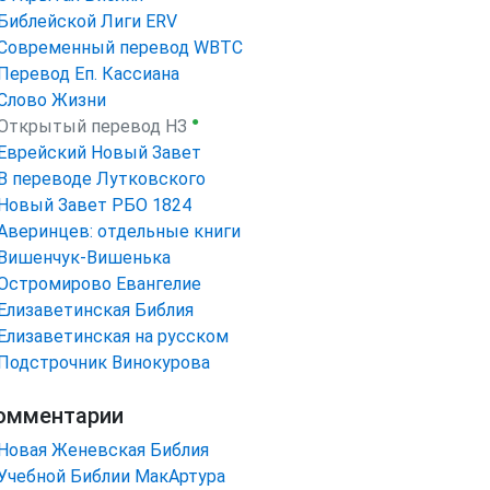
Библейской Лиги ERV
Cовременный перевод WBTC
Перевод Еп. Кассиана
Слово Жизни
●
Открытый перевод НЗ
Еврейский Новый Завет
В переводе Лутковского
Новый Завет РБО 1824
Аверинцев: отдельные книги
Вишенчук-Вишенька
Остромирово Евангелие
Елизаветинская Библия
Елизаветинская на русском
Подстрочник Винокурова
омментарии
Новая Женевская Библия
Учебной Библии МакАртура