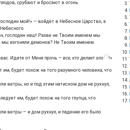
лодов, срубают и бросают в огонь.
господин мой!» — войдёт в Небесное Царство, а
 Небесного.
ин, господин наш! Разве не Твоим именем мы
м мы изгоняли демонов? Не Твоим именем
25
 вас. Идите от Меня прочь —
все, кто делает зло
!»
 им, будет похож на того разумного человека, что
ули ветры, но и под этим натиском дом не рухнул,
ледует им, будет похож на того глупца, что
ули ветры — и дом рухнул, и падение его было