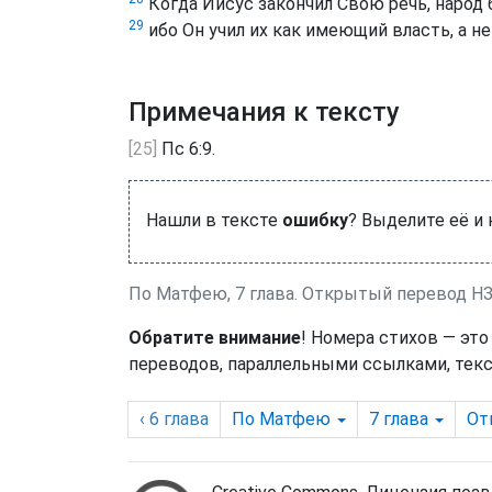
Когда Иисус закончил Свою речь, народ б
29
ибо Он учил их как имеющий власть, а не 
Примечания к тексту
[25]
Пс 6:9.
Нашли в тексте
ошибку
? Выделите её и
По Матфею, 7 глава. Открытый перевод Н
Обратите внимание
! Номера стихов — это
переводов, параллельными ссылками, текс
‹ 6
глава
По Матфею
7
глава
От