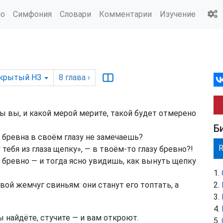
ио
Симфония
Словари
Комментарии
Изучение
крытый НЗ
8
глава
›
ы вы, и какой мерой мерите, такой будет отмерено
Б
 бревна в своём глазу не замечаешь?
тебя из глаза щепку», — в твоём-то глазу бревно?!
 бревно — и тогда ясно увидишь, как вынуть щепку
вой жемчуг свиньям: они станут его топтать, а
ы найдёте, стучите — и вам откроют.