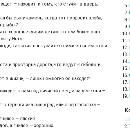
 ищет — находит, и тому, кто стучит в дверь,
ал бы сыну камень, когда тот попросит хлеба,
ит рыбы?
вать хорошее своим детям, то тем более ваш
ит у Него!
юди, так и вы поступайте с ними во всём: это и
а и просторна дорога, что ведут к гибели, и
ёт в жизнь, — лишь немногие её находят!
ходят к вам под личиной овец, а на деле они —
т с терновника виноград или с чертополоха —
К
нилое — плохие.
ов, а гнилое — хороших.