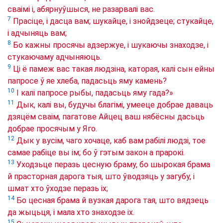
сваімі і, абярнуўшыся, не разарвалі вас.
7
Прасіце, і дасца вам; шукайце, і знойдзеце; стукайце,
і адчыняць вам;
8
Бо кажны просячы адзержуе, і шукаючы знаходзе, і
стукаючаму адчыняюць.
9
Ці ё памеж вас такая людзіна, каторая, калі сын ейны
папросе ў яе хлеба, падасьць яму камень?
10
І калі папросе рыбы, падасьць яму гада?»
11
Дык, калі вы, будучы благімі, умееце добрае даваць
дзяцём сваім, пагатове Айцец ваш нябёсны дасьць
добрае просячым у Яго.
12
Дык у вусім, чаго хочаце, каб вам рабілі людзі, тое
самае рабіце вы ім; бо ў гэтым закон а прарокі.
13
Уходзьце перазь цесную браму, бо шырокая брама
й прасторная дарога тыя, што ўводзяць у загубу, і
шмат хто ўходзе перазь іх;
14
Бо цесная брама й вузкая дарога тая, што вядзець
да жыцьця, і мала хто знаходзе іх.
15