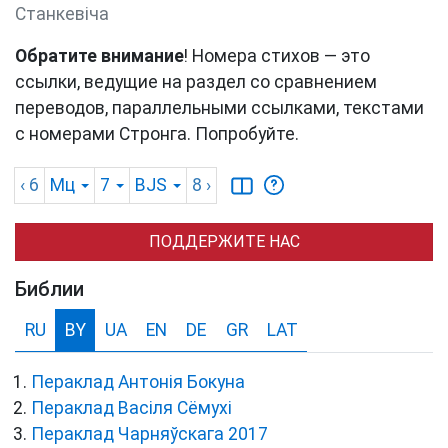
Станкевіча
Обратите внимание
! Номера стихов — это
ссылки, ведущие на раздел со сравнением
переводов, параллельными ссылками, текстами
с номерами Стронга. Попробуйте.
‹ 6
Мц
7
BJS
8
›
ПОДДЕРЖИТЕ НАС
Библии
RU
BY
UA
EN
DE
GR
LAT
Пераклад Антонія Бокуна
Пераклад Васіля Сёмухі
Пераклад Чарняўскага 2017