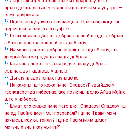
Сьцеражыцеся хвальшывых прарокаў, што
прыходзяць да вас у вадзецьцю авечым, а ўнутры —
ваўкі дзярлівыя.
16
Подле пладоў іхных пазнаеце іх. Ціж зьбіраюць ізь
церня віно альбо з асоту фігі?
17
Гэтак усякае дзерва добрае родзе й плады добрыя,
а благое дзерва родзе й плады благія.
18
Ня можа дзерва добрае радзіць плады благія, ані
дзерва благое радзіць плады добрыя.
19
Кажнае дзерва, што ня родзе плоду добрага,
сьцінаюць і кідаюць у цяпло.
20
Дык із пладоў іхных пазнаце іх.
21
Ня кажны, што кажа Імне: ’Спадару!’ увыйдзе ў
гаспадарства нябёснае, але поўнячы волю Айца Майго,
што ў нябёсах.
22
Шмат хто скажа Імне таго дня: ’Спадару! Спадару! ці
не ад Твайго імені мы праракалі? і ці не Тваім імям
нячысьцікаў выганялі? і ці не Тваім імям шмат
магучых учынкаў чынілі?’