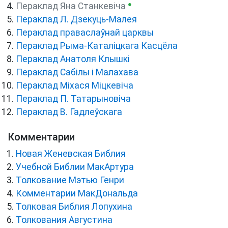
●
Пераклад Яна Станкевіча
Пераклад Л. Дзекуць-Малея
Пераклад праваслаўнай царквы
Пераклад Рыма-Каталіцкага Касцёла
Пераклад Анатоля Клышкi
Пераклад Сабілы і Малахава
Пераклад Міхася Міцкевіча
Пераклад П. Татарыновіча
Пераклад В. Гадлеўскага
Комментарии
Новая Женевская Библия
Учебной Библии МакАртура
Толкование Мэтью Генри
Комментарии МакДональда
Толковая Библия Лопухина
Толкования Августина