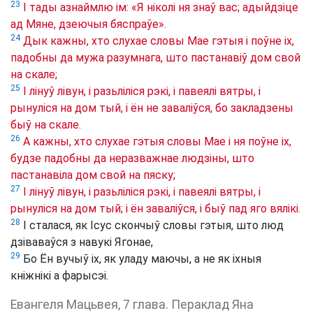
23
І тады азнаймлю ім: «Я ніколі ня знаў вас; адыйдзіце
ад Мяне, дзеючыя бяспраўе».
24
Дык кажны, хто слухае словы Мае гэтыя і поўне іх,
падобны да мужа разумнага, што пастанавіў дом свой
на скале;
25
І лінуў лівун, і разьліліся рэкі, і павеялі вятры, і
рынуліся на дом тый, і ён не заваліўся, бо закладзены
быў на скале.
26
А кажны, хто слухае гэтыя словы Мае і ня поўне іх,
будзе падобны да неразважнае людзіны, што
пастанавіла дом свой на пяску;
27
І лінуў лівун, і разьліліся рэкі, і павеялі вятры, і
рынуліся на дом тый; і ён заваліўся, і быў пад яго вялікі.
28
І сталася, як Ісус скончыў словы гэтыя, што люд
дзіваваўся з навукі Ягонае,
29
Бо Ён вучыў іх, як уладу маючы, а не як іхныя
кніжнікі а фарысэі.
Евангеля Мацьвея, 7 глава. Пераклад Яна