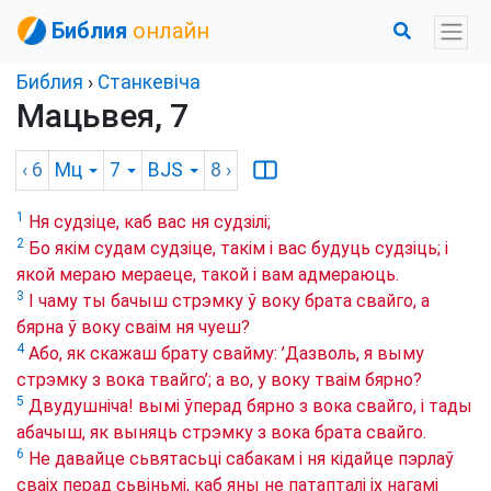
Библия
онлайн
Библия
›
Станкевіча
Мацьвея, 7
‹ 6
Мц
7
BJS
8
›
1
Ня судзіце, каб вас ня судзілі;
2
Бо якім судам судзіце, такім і вас будуць судзіць; і
якой мераю мераеце, такой і вам адмераюць.
3
І чаму ты бачыш стрэмку ў воку брата свайго, а
бярна ў воку сваім ня чуеш?
4
Або, як скажаш брату свайму: ’Дазволь, я выму
стрэмку з вока твайго’; а во, у воку тваім бярно?
5
Двудушніча! вымі ўперад бярно з вока свайго, і тады
абачыш, як выняць стрэмку з вока брата свайго.
6
Не давайце сьвятасьці сабакам і ня кідайце пэрлаў
сваіх перад сьвіньмі, каб яны не патапталі іх нагамі