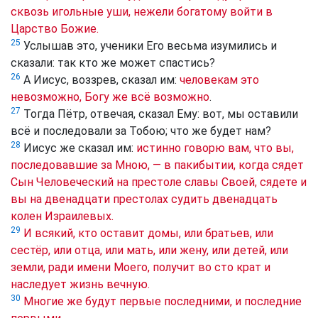
сквозь игольные уши, нежели богатому войти в
Царство Божие.
25
Услышав это, ученики Его весьма изумились и
сказали: так кто же может спастись?
26
А Иисус, воззрев, сказал им:
человекам это
невозможно, Богу же всё возможно
.
27
Тогда Пётр, отвечая, сказал Ему: вот, мы оставили
всё и последовали за Тобою; что же будет нам?
28
Иисус же сказал им:
истинно говорю вам, что вы,
последовавшие за Мною, — в пакибытии, когда сядет
Сын Человеческий на престоле славы Своей, сядете и
вы на двенадцати престолах судить двенадцать
колен Израилевых.
29
И всякий, кто оставит домы, или братьев, или
сестёр, или отца, или мать, или жену, или детей, или
земли, ради имени Моего, получит во сто крат и
наследует жизнь вечную.
30
Многие же будут первые последними, и последние