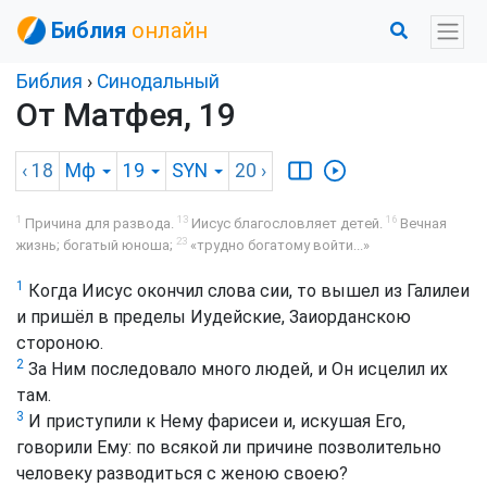
Библия
онлайн
Библия
›
Синодальный
От Матфея, 19
‹ 18
Мф
19
SYN
20
›
1
13
16
Причина для развода.
Иисус благословляет детей.
Вечная
23
жизнь; богатый юноша;
«трудно богатому войти...»
1
Когда Иисус окончил слова сии, то вышел из Галилеи
и пришёл в пределы Иудейские, Заиорданскою
стороною.
2
За Ним последовало много людей, и Он исцелил их
там.
3
И приступили к Нему фарисеи и, искушая Его,
говорили Ему: по всякой ли причине позволительно
человеку разводиться с женою своею?