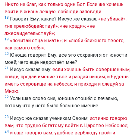
Никто не благ, как только один Бог. Если же хочешь
войти в жизнь
вечную
, соблюди заповеди.
18
Говорит Ему: какие? Иисус же сказал:
«не убивай»;
«не прелюбодействуй»; «не кради»; «не
лжесвидетельствуй»;
19
«почитай отца и мать»; и: «люби ближнего твоего,
как самого себя».
20
Юноша говорит Ему: всё это сохранил я от юности
моей; чего ещё недостаёт мне?
21
Иисус сказал ему:
если хочешь быть совершенным,
пойди, продай имение твоё и раздай нищим; и будешь
иметь сокровище на небесах; и приходи и следуй за
Мною.
22
Услышав слово сие, юноша отошёл с печалью,
потому что у него было большое имение.
23
Иисус же сказал ученикам Своим:
истинно говорю
вам, что трудно богатому войти в Царство Небесное;
24
и ещё говорю вам: удобнее верблюду пройти