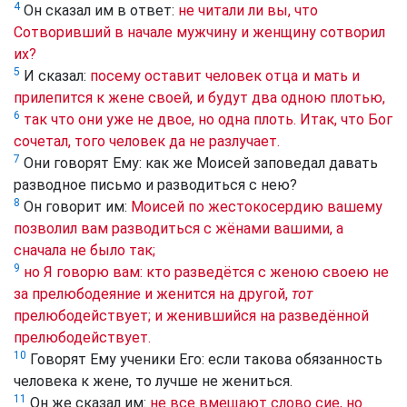
4
Он сказал им в ответ:
не читали ли вы, что
Сотворивший в начале мужчину и женщину сотворил
их?
5
И сказал:
посему оставит человек отца и мать и
прилепится к жене своей, и будут два одною плотью,
6
так что они уже не двое, но одна плоть. Итак, что Бог
сочетал, того человек да не разлучает.
7
Они говорят Ему: как же Моисей заповедал давать
разводное письмо и разводиться с нею?
8
Он говорит им:
Моисей по жестокосердию вашему
позволил вам разводиться с жёнами вашими, а
сначала не было так;
9
но Я говорю вам: кто разведётся с женою своею не
за прелюбодеяние и женится на другой,
тот
прелюбодействует; и женившийся на разведённой
прелюбодействует.
10
Говорят Ему ученики Его: если такова обязанность
человека к жене, то лучше не жениться.
11
Он же сказал им:
не все вмещают слово сие, но