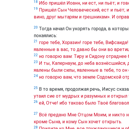
18
Ибо пришёл Иоанн, ни ест, ни пьёт; и гов
19
Пришёл Сын Человеческий, ест и пьёт; и
вино, друг мытарям и грешникам». И опра
20
Тогда начал Он укорять города, в которых
покаялись:
21
горе тебе, Хоразин! горе тебе, Вифсаида
явленные в вас, то давно бы они во врети
22
но говорю вам: Тиру и Сидону отраднее 
23
И ты, Капернаум, до неба вознёсшийся, 
явлены были силы, явленные в тебе, то он 
24
но говорю вам, что земле Содомской отр
25
В то время, продолжая речь, Иисус сказа
утаил сие от мудрых и разумных и открыл
26
ей, Отче! ибо таково было Твоё благовол
27
Всё предано Мне Отцом Моим, и никто не
кроме Сына, и кому Сын хочет открыть.
28
Придите ко Мне, все труждающиеся и об