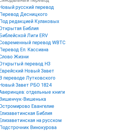
Синодальный перевод
Новый русский перевод
Перевод Десницкого
Под редакцией Кулаковых
Открытая Библия
Библейской Лиги ERV
Cовременный перевод WBTC
Перевод Еп. Кассиана
Слово Жизни
Открытый перевод НЗ
Еврейский Новый Завет
В переводе Лутковского
Новый Завет РБО 1824
Аверинцев: отдельные книги
Вишенчук-Вишенька
Остромирово Евангелие
Елизаветинская Библия
Елизаветинская на русском
Подстрочник Винокурова