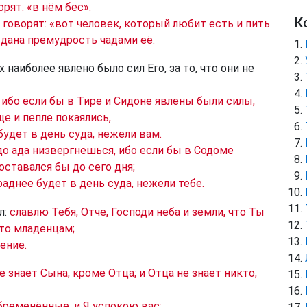
орят: «в нём бес».
К
 говорят: «вот человек, который любит есть и пить
вдана премудрость чадами её.
 наиболее явлено было сил Его, за то, что они не
! ибо если бы в Тире и Сидоне явлены были силы,
ще и пепле покаялись,
будет в день суда, нежели вам.
до ада низвергнешься, ибо если бы в Содоме
оставался бы до сего дня;
аднее будет в день суда, нежели тебе.
л:
славлю Тебя, Отче, Господи неба и земли, что Ты
 то младенцам;
ение.
 знает Сына, кроме Отца; и Отца не знает никто,
ременённые, и Я успокою вас;