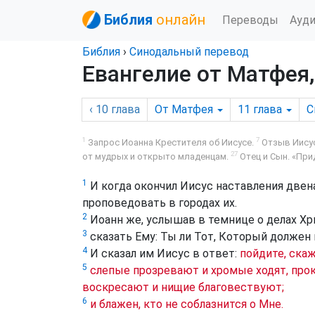
Библия
онлайн
Переводы
Ауд
Библия
›
Синодальный перевод
Евангелие от Матфея,
‹ 10
глава
От Матфея
11
глава
С
1
7
Запрос Иоанна Крестителя об Иисусе.
Отзыв Иисус
27
от мудрых и открыто младенцам.
Отец и Сын. «Прид
1
И когда окончил Иисус наставления двен
проповедовать в городах их.
2
Иоанн же, услышав в темнице о делах Хр
3
сказать Ему: Ты ли Тот, Который должен 
4
И сказал им Иисус в ответ:
пойдите, скаж
5
слепые прозревают и хромые ходят, про
воскресают и нищие благовествуют;
6
и блажен, кто не соблазнится о Мне.