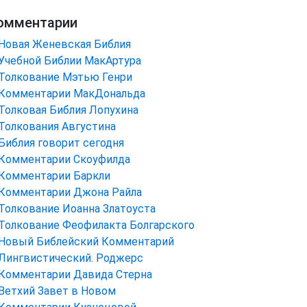
омментарии
Новая Женевская Библия
Учебной Библии МакАртура
Толкование Мэтью Генри
Комментарии МакДональда
Толковая Библия Лопухина
Толкования Августина
Библия говорит сегодня
Комментарии Скоуфилда
Комментарии Баркли
Комментарии Джона Райла
Толкование Иоанна Златоуста
Толкование Феофилакта Болгарского
Новый Библейский Комментарий
Лингвистический. Роджерс
Комментарии Давида Стерна
Ветхий Завет в Новом