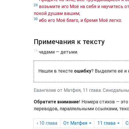
29
возьмите иго Моё на себя и научитесь о
покой душам вашим;
30
ибо иго Моё благо, и бремя Моё легко.
Примечания к тексту
19
чадами — детьми.
Нашли в тексте
ошибку
? Выделите её и
Евангелие от Матфея, 11 глава. Синодальн
Обратите внимание
! Номера стихов — это
переводов, параллельными ссылками, текс
‹ 10
глава
От Матфея
11
глава
С