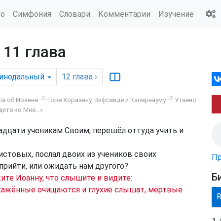
ио
Симфония
Словари
Комментарии
Изучение
 11 глава
инодальный
12
глава
›
20
25
а об Иоанне.
Горе Хоразину, Вифсаиде и Капернауму.
Утаено
ите ко Мне...»
адцати ученикам Своим, перешёл оттуда учить и
истовых, послал двоих из учеников своих
Пр
прийти, или ожидать нам другого?
Б
ите Иоанну, что слышите и видите:
кажённые очищаются и глухие слышат, мёртвые