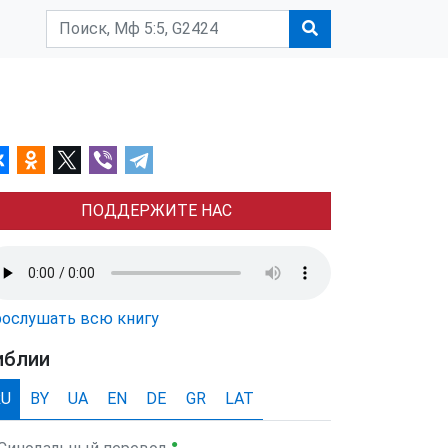
ПОДДЕРЖИТЕ НАС
ослушать всю книгу
иблии
RU
BY
UA
EN
DE
GR
LAT
●