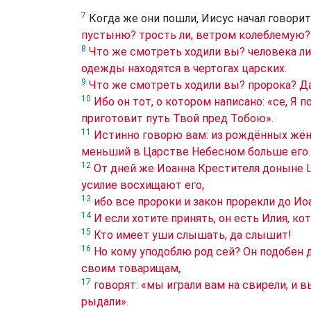
7
Когда же они пошли, Иисус начал говорит
пустыню? трость ли, ветром колеблемую?
8
Что же смотреть ходили вы? человека ли
одежды находятся в чертогах царских.
9
Что же смотреть ходили вы? пророка? Да
10
Ибо он тот, о котором написано: «се, Я
приготовит путь Твой пред Тобою».
11
Истинно говорю вам: из рождённых жён
меньший в Царстве Небесном больше его.
12
От дней же Иоанна Крестителя доныне 
усилие восхищают его,
13
ибо все пророки и закон прорекли до Ио
14
И если хотите принять, он есть Илия, к
15
Кто имеет уши слышать, да слышит!
16
Но кому уподоблю род сей? Он подобен д
своим товарищам,
17
говорят: «мы играли вам на свирели, и в
рыдали».