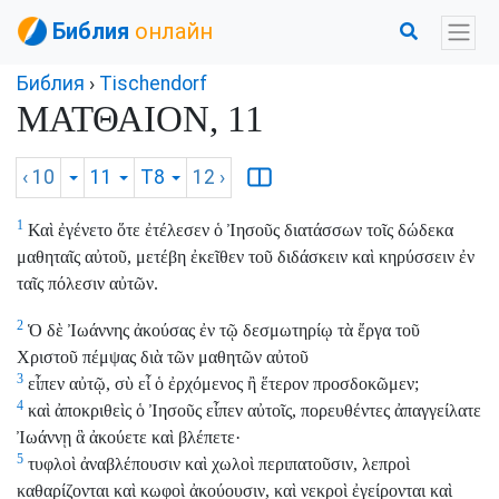
Библия
онлайн
Библия
›
Tischendorf
ΜΑΤΘΑΙΟΝ, 11
‹ 10
11
T8
12
›
1
Καὶ ἐγένετο ὅτε ἐτέλεσεν ὁ Ἰησοῦς διατάσσων τοῖς δώδεκα
μαθηταῖς αὐτοῦ, μετέβη ἐκεῖθεν τοῦ διδάσκειν καὶ κηρύσσειν ἐν
ταῖς πόλεσιν αὐτῶν.
2
Ὁ δὲ Ἰωάννης ἀκούσας ἐν τῷ δεσμωτηρίῳ τὰ ἔργα τοῦ
Χριστοῦ πέμψας διὰ τῶν μαθητῶν αὐτοῦ
3
εἶπεν αὐτῷ, σὺ εἶ ὁ ἐρχόμενος ἢ ἕτερον προσδοκῶμεν;
4
καὶ ἀποκριθεὶς ὁ Ἰησοῦς εἶπεν αὐτοῖς, πορευθέντες ἀπαγγείλατε
Ἰωάννῃ ἃ ἀκούετε καὶ βλέπετε·
5
τυφλοὶ ἀναβλέπουσιν καὶ χωλοὶ περιπατοῦσιν, λεπροὶ
καθαρίζονται καὶ κωφοὶ ἀκούουσιν, καὶ νεκροὶ ἐγείρονται καὶ