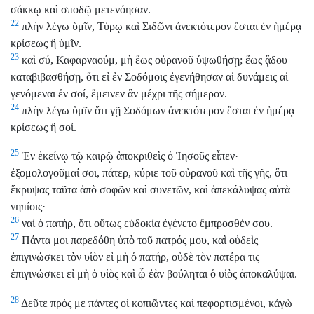
σάκκῳ καὶ σποδῷ μετενόησαν.
22
πλὴν λέγω ὑμῖν, Τύρῳ καὶ Σιδῶνι ἀνεκτότερον ἔσται ἐν ἡμέρᾳ
κρίσεως ἢ ὑμῖν.
23
καὶ σύ, Καφαρναούμ, μὴ ἕως οὐρανοῦ ὑψωθήσῃ; ἕως ᾅδου
καταβιβασθήσῃ, ὅτι εἰ ἐν Σοδόμοις ἐγενήθησαν αἱ δυνάμεις αἱ
γενόμεναι ἐν σοί, ἔμεινεν ἂν μέχρι τῆς σήμερον.
24
πλὴν λέγω ὑμῖν ὅτι γῇ Σοδόμων ἀνεκτότερον ἔσται ἐν ἡμέρᾳ
κρίσεως ἢ σοί.
25
Ἐν ἐκείνῳ τῷ καιρῷ ἀποκριθεὶς ὁ Ἰησοῦς εἶπεν·
ἐξομολογοῦμαί σοι, πάτερ, κύριε τοῦ οὐρανοῦ καὶ τῆς γῆς, ὅτι
ἔκρυψας ταῦτα ἀπὸ σοφῶν καὶ συνετῶν, καὶ ἀπεκάλυψας αὐτὰ
νηπίοις·
26
ναί ὁ πατήρ, ὅτι οὕτως εὐδοκία ἐγένετο ἔμπροσθέν σου.
27
Πάντα μοι παρεδόθη ὑπὸ τοῦ πατρός μου, καὶ οὐδεὶς
ἐπιγινώσκει τὸν υἱὸν εἰ μὴ ὁ πατήρ, οὐδὲ τὸν πατέρα τις
ἐπιγινώσκει εἰ μὴ ὁ υἱὸς καὶ ᾧ ἐὰν βούληται ὁ υἱὸς ἀποκαλύψαι.
28
Δεῦτε πρός με πάντες οἱ κοπιῶντες καὶ πεφορτισμένοι, κἀγὼ