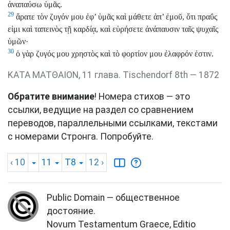
ἀναπαύσω ὑμᾶς.
29
ἄρατε τὸν ζυγόν μου ἐφ’ ὑμᾶς καὶ μάθετε ἀπ’ ἐμοῦ, ὅτι πραΰς
εἰμι καὶ ταπεινὸς τῇ καρδίᾳ, καὶ εὑρήσετε ἀνάπαυσιν ταῖς ψυχαῖς
ὑμῶν·
30
ὁ γὰρ ζυγός μου χρηστὸς καὶ τὸ φορτίον μου ἐλαφρόν ἐστιν.
ΚΑΤΑ ΜΑΤΘΑΙΟΝ, 11 глава. Tischendorf 8th — 1872
Обратите внимание
! Номера стихов — это
ссылки, ведущие на раздел со сравнением
переводов, параллельными ссылками, текстами
с номерами Стронга. Попробуйте.
‹ 10
11
T8
12
›
Public Domain — общественное
достояние.
Novum Testamentum Graece, Editio