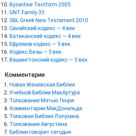
Byzantine Textform 2005
GNT Family 35
SBL Greek New Testament 2010
Синайский кодекс — 4 век
Ватиканский кодекс — 4 век
Ефремов кодекс — 5 век
Кодекс Безы — 5 век
Вашингтонский кодекс — 5 век
Комментарии
Новая Женевская Библия
Учебной Библии МакАртура
Толкование Мэтью Генри
Комментарии МакДональда
Толковая Библия Лопухина
Толкования Августина
Библия говорит сегодня