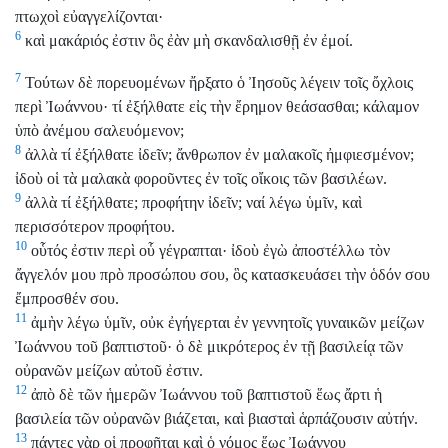
πτωχοὶ εὐαγγελίζονται·
6
καὶ μακάριός ἐστιν ὃς ἐὰν μὴ σκανδαλισθῇ ἐν ἐμοί.
7
Τούτων δὲ πορευομένων ἤρξατο ὁ Ἰησοῦς λέγειν τοῖς ὄχλοις
περὶ Ἰωάννου· τί ἐξήλθατε εἰς τὴν ἔρημον θεάσασθαι; κάλαμον
ὑπὸ ἀνέμου σαλευόμενον;
8
ἀλλὰ τί ἐξήλθατε ἰδεῖν; ἄνθρωπον ἐν μαλακοῖς ἠμφιεσμένον;
ἰδοὺ οἱ τὰ μαλακὰ φοροῦντες ἐν τοῖς οἴκοις τῶν βασιλέων.
9
ἀλλὰ τί ἐξήλθατε; προφήτην ἰδεῖν; ναί λέγω ὑμῖν, καὶ
περισσότερον προφήτου.
10
οὗτός ἐστιν περὶ οὗ γέγραπται· ἰδοὺ ἐγὼ ἀποστέλλω τὸν
ἄγγελόν μου πρὸ προσώπου σου, ὃς κατασκευάσει τὴν ὁδόν σου
ἔμπροσθέν σου.
11
ἀμὴν λέγω ὑμῖν, οὐκ ἐγήγερται ἐν γεννητοῖς γυναικῶν μείζων
Ἰωάννου τοῦ βαπτιστοῦ· ὁ δὲ μικρότερος ἐν τῇ βασιλείᾳ τῶν
οὐρανῶν μείζων αὐτοῦ ἐστιν.
12
ἀπὸ δὲ τῶν ἡμερῶν Ἰωάννου τοῦ βαπτιστοῦ ἕως ἄρτι ἡ
βασιλεία τῶν οὐρανῶν βιάζεται, καὶ βιασταὶ ἁρπάζουσιν αὐτήν.
13
πάντες γὰρ οἱ προφῆται καὶ ὁ νόμος ἕως Ἰωάννου