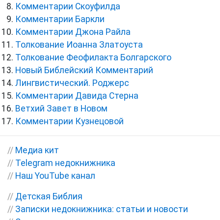
Комментарии Скоуфилда
Комментарии Баркли
Комментарии Джона Райла
Толкование Иоанна Златоуста
Толкование Феофилакта Болгарского
Новый Библейский Комментарий
Лингвистический. Роджерс
Комментарии Давида Стерна
Ветхий Завет в Новом
Комментарии Кузнецовой
//
Медиа кит
//
Telegram недокнижника
//
Наш YouTube канал
//
Детская Библия
//
Записки недокнижника: статьи и новости