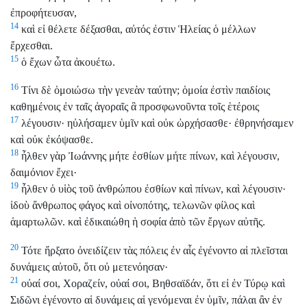
ἐπροφήτευσαν,
14
καὶ εἰ θέλετε δέξασθαι, αὐτός ἐστιν Ἡλείας ὁ μέλλων
ἔρχεσθαι.
15
ὁ ἔχων ὦτα ἀκουέτω.
16
Τίνι δὲ ὁμοιώσω τὴν γενεὰν ταύτην; ὁμοία ἐστὶν παιδίοις
καθημένοις ἐν ταῖς ἀγοραῖς ἃ προσφωνοῦντα τοῖς ἑτέροις
17
λέγουσιν· ηὐλήσαμεν ὑμῖν καὶ οὐκ ὠρχήσασθε· ἐθρηνήσαμεν
καὶ οὐκ ἐκόψασθε.
18
ἦλθεν γὰρ Ἰωάννης μήτε ἐσθίων μήτε πίνων, καὶ λέγουσιν,
δαιμόνιον ἔχει·
19
ἦλθεν ὁ υἱὸς τοῦ ἀνθρώπου ἐσθίων καὶ πίνων, καὶ λέγουσιν·
ἰδοὺ ἄνθρωπος φάγος καὶ οἰνοπότης, τελωνῶν φίλος καὶ
ἁμαρτωλῶν. καὶ ἐδικαιώθη ἡ σοφία ἀπὸ τῶν ἔργων αὐτῆς.
20
Τότε ἤρξατο ὀνειδίζειν τὰς πόλεις ἐν αἷς ἐγένοντο αἱ πλεῖσται
δυνάμεις αὐτοῦ, ὅτι οὐ μετενόησαν·
21
οὐαί σοι, Χοραζείν, οὐαί σοι, Βηθσαϊδάν, ὅτι εἰ ἐν Τύρῳ καὶ
Σιδῶνι ἐγένοντο αἱ δυνάμεις αἱ γενόμεναι ἐν ὑμῖν, πάλαι ἂν ἐν