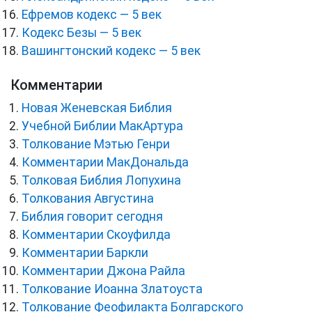
Ефремов кодекс — 5 век
Кодекс Безы — 5 век
Вашингтонский кодекс — 5 век
Комментарии
Новая Женевская Библия
Учебной Библии МакАртура
Толкование Мэтью Генри
Комментарии МакДональда
Толковая Библия Лопухина
Толкования Августина
Библия говорит сегодня
Комментарии Скоуфилда
Комментарии Баркли
Комментарии Джона Райла
Толкование Иоанна Златоуста
Толкование Феофилакта Болгарского