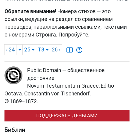
Обратите внимание
! Номера стихов — это
ссылки, ведущие на раздел со сравнением
переводов, параллельными ссылками, текстами
с номерами Стронга. Попробуйте.
‹ 24
25
T8
26
›
Public Domain — общественное
достояние.
Novum Testamentum Graece, Editio
Octava. Constantin von Tischendorf.
© 1869−1872.
ПОДДЕРЖАТЬ ДЕНЬГАМИ
Библии