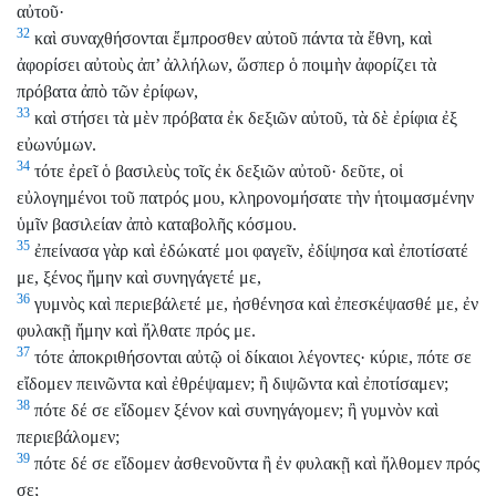
αὐτοῦ·
32
καὶ συναχθήσονται ἔμπροσθεν αὐτοῦ πάντα τὰ ἔθνη, καὶ
ἀφορίσει αὐτοὺς ἀπ’ ἀλλήλων, ὥσπερ ὁ ποιμὴν ἀφορίζει τὰ
πρόβατα ἀπὸ τῶν ἐρίφων,
33
καὶ στήσει τὰ μὲν πρόβατα ἐκ δεξιῶν αὐτοῦ, τὰ δὲ ἐρίφια ἐξ
εὐωνύμων.
34
τότε ἐρεῖ ὁ βασιλεὺς τοῖς ἐκ δεξιῶν αὐτοῦ· δεῦτε, οἱ
εὐλογημένοι τοῦ πατρός μου, κληρονομήσατε τὴν ἡτοιμασμένην
ὑμῖν βασιλείαν ἀπὸ καταβολῆς κόσμου.
35
ἐπείνασα γὰρ καὶ ἐδώκατέ μοι φαγεῖν, ἐδίψησα καὶ ἐποτίσατέ
με, ξένος ἤμην καὶ συνηγάγετέ με,
36
γυμνὸς καὶ περιεβάλετέ με, ἠσθένησα καὶ ἐπεσκέψασθέ με, ἐν
φυλακῇ ἤμην καὶ ἤλθατε πρός με.
37
τότε ἀποκριθήσονται αὐτῷ οἱ δίκαιοι λέγοντες· κύριε, πότε σε
εἴδομεν πεινῶντα καὶ ἐθρέψαμεν; ἢ διψῶντα καὶ ἐποτίσαμεν;
38
πότε δέ σε εἴδομεν ξένον καὶ συνηγάγομεν; ἢ γυμνὸν καὶ
περιεβάλομεν;
39
πότε δέ σε εἴδομεν ἀσθενοῦντα ἢ ἐν φυλακῇ καὶ ἤλθομεν πρός
σε;