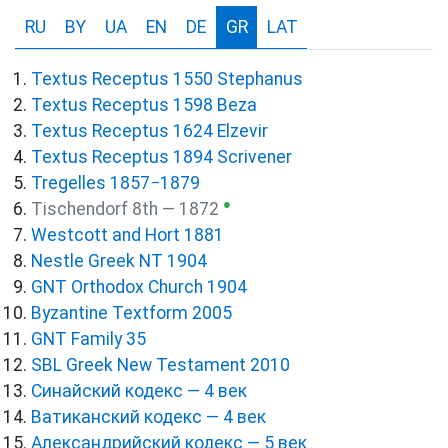
RU
BY
UA
EN
DE
GR
LAT
Textus Receptus 1550 Stephanus
Textus Receptus 1598 Beza
Textus Receptus 1624 Elzevir
Textus Receptus 1894 Scrivener
Tregelles 1857−1879
●
Tischendorf 8th — 1872
Westcott and Hort 1881
Nestle Greek NT 1904
GNT Orthodox Church 1904
Byzantine Textform 2005
GNT Family 35
SBL Greek New Testament 2010
Синайский кодекс — 4 век
Ватиканский кодекс — 4 век
Александрийский кодекс — 5 век