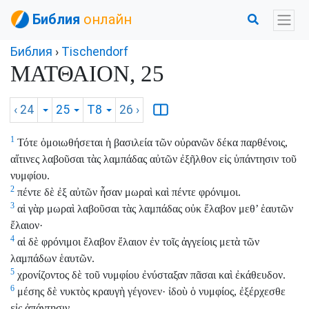
Библия
онлайн
Библия
›
Tischendorf
ΜΑΤΘΑΙΟΝ, 25
‹ 24
25
T8
26
›
1
Τότε ὁμοιωθήσεται ἡ βασιλεία τῶν οὐρανῶν δέκα παρθένοις,
αἵτινες λαβοῦσαι τὰς λαμπάδας αὐτῶν ἐξῆλθον εἰς ὑπάντησιν τοῦ
νυμφίου.
2
πέντε δὲ ἐξ αὐτῶν ἦσαν μωραὶ καὶ πέντε φρόνιμοι.
3
αἱ γὰρ μωραὶ λαβοῦσαι τὰς λαμπάδας οὐκ ἔλαβον μεθ’ ἑαυτῶν
ἔλαιον·
4
αἱ δὲ φρόνιμοι ἔλαβον ἔλαιον ἐν τοῖς ἀγγείοις μετὰ τῶν
λαμπάδων ἑαυτῶν.
5
χρονίζοντος δὲ τοῦ νυμφίου ἐνύσταξαν πᾶσαι καὶ ἐκάθευδον.
6
μέσης δὲ νυκτὸς κραυγὴ γέγονεν· ἰδοὺ ὁ νυμφίος, ἐξέρχεσθε
εἰς ἀπάντησιν.