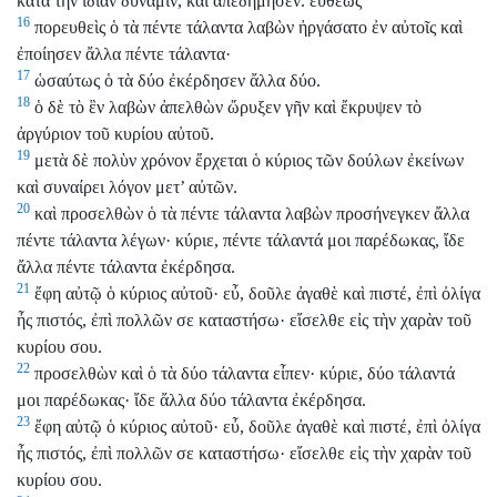
κατὰ τὴν ἰδίαν δύναμιν, καὶ ἀπεδήμησεν. εὐθέως
16
πορευθεὶς ὁ τὰ πέντε τάλαντα λαβὼν ἠργάσατο ἐν αὐτοῖς καὶ
ἐποίησεν ἄλλα πέντε τάλαντα·
17
ὡσαύτως ὁ τὰ δύο ἐκέρδησεν ἄλλα δύο.
18
ὁ δὲ τὸ ἓν λαβὼν ἀπελθὼν ὤρυξεν γῆν καὶ ἔκρυψεν τὸ
ἀργύριον τοῦ κυρίου αὐτοῦ.
19
μετὰ δὲ πολὺν χρόνον ἔρχεται ὁ κύριος τῶν δούλων ἐκείνων
καὶ συναίρει λόγον μετ’ αὐτῶν.
20
καὶ προσελθὼν ὁ τὰ πέντε τάλαντα λαβὼν προσήνεγκεν ἄλλα
πέντε τάλαντα λέγων· κύριε, πέντε τάλαντά μοι παρέδωκας, ἴδε
ἄλλα πέντε τάλαντα ἐκέρδησα.
21
ἔφη αὐτῷ ὁ κύριος αὐτοῦ· εὖ, δοῦλε ἀγαθὲ καὶ πιστέ, ἐπὶ ὀλίγα
ἦς πιστός, ἐπὶ πολλῶν σε καταστήσω· εἴσελθε εἰς τὴν χαρὰν τοῦ
κυρίου σου.
22
προσελθὼν καὶ ὁ τὰ δύο τάλαντα εἶπεν· κύριε, δύο τάλαντά
μοι παρέδωκας· ἴδε ἄλλα δύο τάλαντα ἐκέρδησα.
23
ἔφη αὐτῷ ὁ κύριος αὐτοῦ· εὖ, δοῦλε ἀγαθὲ καὶ πιστέ, ἐπὶ ὀλίγα
ἦς πιστός, ἐπὶ πολλῶν σε καταστήσω· εἴσελθε εἰς τὴν χαρὰν τοῦ
κυρίου σου.