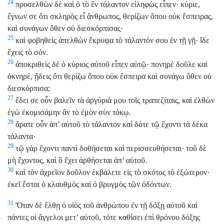
24
προσελθὼν δὲ καὶ ὁ τὸ ἓν τάλαντον εἰληφὼς εἶπεν· κύριε,
ἔγνων σε ὅτι σκληρὸς εἶ ἄνθρωπος, θερίζων ὅπου οὐκ ἔσπειρας,
καὶ συνάγων ὅθεν οὐ διεσκόρπισας·
25
καὶ φοβηθεὶς ἀπελθὼν ἔκρυψα τὸ τάλαντόν σου ἐν τῇ γῇ· ἴδε
ἔχεις τὸ σόν.
26
ἀποκριθεὶς δὲ ὁ κύριος αὐτοῦ εἶπεν αὐτῷ· πονηρὲ δοῦλε καὶ
ὀκνηρέ, ᾔδεις ὅτι θερίζω ὅπου οὐκ ἔσπειρα καὶ συνάγω ὅθεν οὐ
διεσκόρπισα;
27
ἔδει σε οὖν βαλεῖν τὰ ἀργύριά μου τοῖς τραπεζίταις, καὶ ἐλθὼν
ἐγὼ ἐκομισάμην ἂν τὸ ἐμὸν σὺν τόκῳ.
28
ἄρατε οὖν ἀπ’ αὐτοῦ τὸ τάλαντον καὶ δότε τῷ ἔχοντι τὰ δέκα
τάλαντα·
29
τῷ γὰρ ἔχοντι παντὶ δοθήσεται καὶ περισσευθήσεται· τοῦ δὲ
μὴ ἔχοντος, καὶ ὃ ἔχει ἀρθήσεται ἀπ’ αὐτοῦ.
30
καὶ τὸν ἀχρεῖον δοῦλον ἐκβάλετε εἰς τὸ σκότος τὸ ἐξώτερον·
ἐκεῖ ἔσται ὁ κλαυθμὸς καὶ ὁ βρυγμὸς τῶν ὀδόντων.
31
Ὅταν δὲ ἔλθῃ ὁ υἱὸς τοῦ ἀνθρώπου ἐν τῇ δόξῃ αὐτοῦ καὶ
πάντες οἱ ἄγγελοι μετ’ αὐτοῦ, τότε καθίσει ἐπὶ θρόνου δόξης