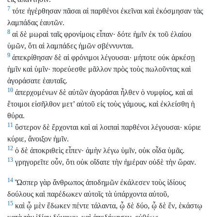
7
τότε ἠγέρθησαν πᾶσαι αἱ παρθένοι ἐκεῖναι καὶ ἐκόσμησαν τὰς
λαμπάδας ἑαυτῶν.
8
αἱ δὲ μωραὶ ταῖς φρονίμοις εἶπαν· δότε ἡμῖν ἐκ τοῦ ἐλαίου
ὑμῶν, ὅτι αἱ λαμπάδες ἡμῶν σβέννυνται.
9
ἀπεκρίθησαν δὲ αἱ φρόνιμοι λέγουσαι· μήποτε οὐκ ἀρκέσῃ
ἡμῖν καὶ ὑμῖν· πορεύεσθε μᾶλλον πρὸς τοὺς πωλοῦντας καὶ
ἀγοράσατε ἑαυταῖς.
10
ἀπερχομένων δὲ αὐτῶν ἀγοράσαι ἦλθεν ὁ νυμφίος, καὶ αἱ
ἕτοιμοι εἰσῆλθον μετ’ αὐτοῦ εἰς τοὺς γάμους, καὶ ἐκλείσθη ἡ
θύρα.
11
ὕστερον δὲ ἔρχονται καὶ αἱ λοιπαὶ παρθένοι λέγουσαι· κύριε
κύριε, ἄνοιξον ἡμῖν.
12
ὁ δὲ ἀποκριθεὶς εἶπεν· ἀμὴν λέγω ὑμῖν, οὐκ οἶδα ὑμᾶς.
13
γρηγορεῖτε οὖν, ὅτι οὐκ οἴδατε τὴν ἡμέραν οὐδὲ τὴν ὥραν.
14
Ὥσπερ γὰρ ἄνθρωπος ἀποδημῶν ἐκάλεσεν τοὺς ἰδίους
δούλους καὶ παρέδωκεν αὐτοῖς τὰ ὑπάρχοντα αὐτοῦ,
15
καὶ ᾧ μὲν ἔδωκεν πέντε τάλαντα, ᾧ δὲ δύο, ᾧ δὲ ἕν, ἑκάστῳ