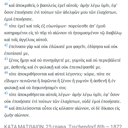
40
καὶ ἀποκριθεὶς ὁ βασιλεὺς ἐρεῖ αὐτοῖς· ἀμὴν λέγω ὑμῖν, ἐφ’
ὅσον ἐποιήσατε ἑνὶ τούτων τῶν ἀδελφῶν μου τῶν ἐλαχίστων,
ἐμοὶ ἐποιήσατε.
41
τότε ἐρεῖ καὶ τοῖς ἐξ εὐωνύμων· πορεύεσθε ἀπ’ ἐμοῦ
κατηραμένοι εἰς τὸ πῦρ τὸ αἰώνιον τὸ ἡτοιμασμένον τῷ διαβόλῳ
καὶ τοῖς ἀγγέλοις αὐτοῦ.
42
ἐπείνασα γὰρ καὶ οὐκ ἐδώκατέ μοι φαγεῖν, ἐδίψησα καὶ οὐκ
ἐποτίσατέ με,
43
ξένος ἤμην καὶ οὐ συνηγάγετέ με, γυμνὸς καὶ οὐ περιεβάλετέ
με, ἀσθενὴς καὶ ἐν φυλακῇ καὶ οὐκ ἐπεσκέψασθέ με.
44
τότε ἀποκριθήσονται καὶ αὐτοὶ λέγοντες· κύριε, πότε σε
εἴδομεν πεινῶντα ἢ διψῶντα ἢ ξένον ἢ γυμνὸν ἢ ἀσθενῆ ἢ ἐν
φυλακῇ καὶ οὐ διηκονήσαμέν σοι;
45
τότε ἀποκριθήσεται αὐτοῖς λέγων· ἀμὴν λέγω ὑμῖν, ἐφ’ ὅσον
οὐκ ἐποιήσατε ἑνὶ τούτων τῶν ἐλαχίστων, οὐδὲ ἐμοὶ ἐποιήσατε.
46
καὶ ἀπελεύσονται οὗτοι εἰς κόλασιν αἰώνιον, οἱ δὲ δίκαιοι εἰς
ζωὴν αἰώνιον.
ΚΑΤΑ ΜΑΤΘΑΙΟΝ, 25 глава. Tischendorf 8th — 1872