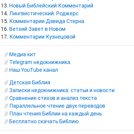
Новый Библейский Комментарий
Лингвистический. Роджерс
Комментарии Давида Стерна
Ветхий Завет в Новом
Комментарии Кузнецовой
//
Медиа кит
//
Telegram недокнижника
//
Наш YouTube канал
//
Детская Библия
//
Записки недокнижника: статьи и новости
//
Сравнение стихов и анализ текста
//
Параллельное чтение двух переводов
//
План чтения Библии на каждый день
//
Бесплатно скачать Библию