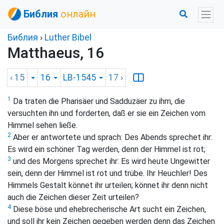
Библия
онлайн
Библия
›
Luther Bibel
Matthaeus, 16
‹ 15
16
LB-1545
17
›
1
Da traten die Pharisäer und Sadduzäer zu ihm, die
versuchten ihn und forderten, daß er sie ein Zeichen vom
Himmel sehen ließe.
2
Aber er antwortete und sprach: Des Abends sprechet ihr:
Es wird ein schöner Tag werden, denn der Himmel ist rot;
3
und des Morgens sprechet ihr: Es wird heute Ungewitter
sein, denn der Himmel ist rot und trübe. Ihr Heuchler! Des
Himmels Gestalt könnet ihr urteilen; könnet ihr denn nicht
auch die Zeichen dieser Zeit urteilen?
4
Diese böse und ehebrecherische Art sucht ein Zeichen,
und soll ihr kein Zeichen gegeben werden denn das Zeichen