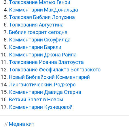
Толкование Мэтью Генри
Комментарии МакДональда
Толковая Библия Лопухина
Толкования Августина
Библия говорит сегодня
Комментарии Скоуфилда
Комментарии Баркли
Комментарии Джона Райла
Толкование Иоанна Златоуста
Толкование Феофилакта Болгарского
Новый Библейский Комментарий
Лингвистический. Роджерс
Комментарии Давида Стерна
Ветхий Завет в Новом
Комментарии Кузнецовой
//
Медиа кит