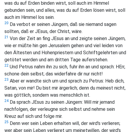
was du auf Erden binden wirst, soll auch im Himmel
gebunden sein, und alles, was du auf Erden lösen wirst, soll
auch im Himmel los sein.
20
Da verbot er seinen Jüngern, daß sie niemand sagen
sollten, daß er JEsus, der Christ, wäre.
21
Von der Zeit an fing JEsus an und zeigte seinen Jüngern,
wie er müßte hin gen Jerusalem gehen und viel leiden von
den Ältesten und Hohenpriestern und Schriftgelehrten und
getötet werden und am dritten Tage auferstehen.
22
Und Petrus nahm ihn zu sich, fuhr ihn an und sprach: HErr,
schone dein selbst; das widerfahre dir nur nicht!
23
Aber er wandte sich um und sprach zu Petrus: Heb dich,
Satan, von mir! Du bist mir ärgerlich; denn du meinest nicht,
was göttlich, sondern was menschlich ist.
24
Da sprach JEsus zu seinen Jüngern: Will mir jemand
nachfolgen, der verleugne sich selbst und nehme sein
Kreuz auf sich und folge mir.
25
Denn wer sein Leben erhalten will, der wird's verlieren;
wer aber sein Leben verlieret um meinetwillen, der wird's