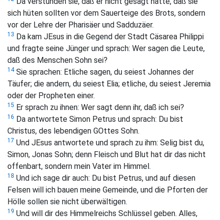
Da verstunden sie, daß er nicht gesagt hatte, daß sie
sich hüten sollten vor dem Sauerteige des Brots, sondern
vor der Lehre der Pharisäer und Sadduzäer.
13
Da kam JEsus in die Gegend der Stadt Cäsarea Philippi
und fragte seine Jünger und sprach: Wer sagen die Leute,
daß des Menschen Sohn sei?
14
Sie sprachen: Etliche sagen, du seiest Johannes der
Täufer; die andern, du seiest Elia; etliche, du seiest Jeremia
oder der Propheten einer.
15
Er sprach zu ihnen: Wer sagt denn ihr, daß ich sei?
16
Da antwortete Simon Petrus und sprach: Du bist
Christus, des lebendigen GOttes Sohn.
17
Und JEsus antwortete und sprach zu ihm: Selig bist du,
Simon, Jonas Sohn; denn Fleisch und Blut hat dir das nicht
offenbart, sondern mein Vater im Himmel.
18
Und ich sage dir auch: Du bist Petrus, und auf diesen
Felsen will ich bauen meine Gemeinde, und die Pforten der
Hölle sollen sie nicht überwältigen.
19
Und will dir des Himmelreichs Schlüssel geben. Alles,