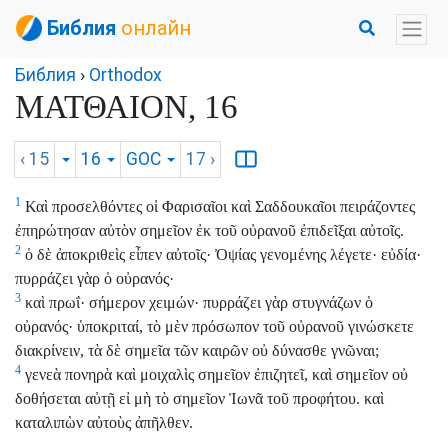
Библия
онлайн
Библия
›
Orthodox
ΜΑΤΘΑΙΟΝ, 16
‹ 15
16
GOC
17
›
1
Καὶ προσελθόντες οἱ Φαρισαῖοι καὶ Σαδδουκαῖοι πειράζοντες
ἐπηρώτησαν αὐτὸν σημεῖον ἐκ τοῦ οὐρανοῦ ἐπιδεῖξαι αὐτοῖς.
2
ὁ δὲ ἀποκριθεὶς εἶπεν αὐτοῖς· Ὀψίας γενομένης λέγετε· εὐδία·
πυρράζει γὰρ ὁ οὐρανός·
3
καὶ πρωΐ· σήμερον χειμών· πυρράζει γὰρ στυγνάζων ὁ
οὐρανός· ὑποκριταί, τὸ μὲν πρόσωπον τοῦ οὐρανοῦ γινώσκετε
διακρίνειν, τὰ δὲ σημεῖα τῶν καιρῶν οὐ δύνασθε γνῶναι;
4
γενεὰ πονηρὰ καὶ μοιχαλὶς σημεῖον ἐπιζητεῖ, καὶ σημεῖον οὐ
δοθήσεται αὐτῇ εἰ μὴ τὸ σημεῖον Ἰωνᾶ τοῦ προφήτου. καὶ
καταλιπὼν αὐτοὺς ἀπῆλθεν.