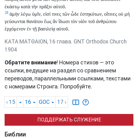
ἑκάστῳ κατὰ τὴν πρᾶξιν αὐτοῦ.
28
ἀμὴν λέγω ὑμῖν, εἰσί τινες τῶν ὧδε ἑστηκότων, οἵτινες οὐ μὴ
γεύσωνται θανάτου ἕως ἂν ἴδωσι τὸν υἱὸν τοῦ ἀνθρώπου
ἐρχόμενον ἐν τῇ βασιλείᾳ αὐτοῦ.
ΚΑΤΑ ΜΑΤΘΑΙΟΝ, 16 глава. GNT Orthodox Church
1904
Обратите внимание
! Номера стихов — это
ссылки, ведущие на раздел со сравнением
переводов, параллельными ссылками, текстами
с номерами Стронга. Попробуйте.
‹ 15
16
GOC
17
›
ПОДДЕРЖАТЬ СЛУЖЕНИЕ
Библии