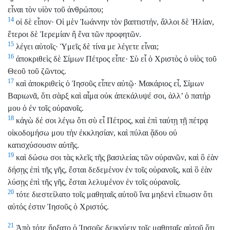
εἶναι τὸν υἱὸν τοῦ ἀνθρώπου;
14
οἱ δὲ εἶπον· Οἱ μὲν Ἰωάννην τὸν βαπτιστήν, ἄλλοι δὲ Ἠλίαν,
ἕτεροι δὲ Ἰερεμίαν ἢ ἕνα τῶν προφητῶν.
15
λέγει αὐτοῖς· Ὑμεῖς δὲ τίνα με λέγετε εἶναι;
16
ἀποκριθεὶς δὲ Σίμων Πέτρος εἶπε· Σὺ εἶ ὁ Χριστὸς ὁ υἱὸς τοῦ
Θεοῦ τοῦ ζῶντος.
17
καὶ ἀποκριθεὶς ὁ Ἰησοῦς εἶπεν αὐτῷ· Μακάριος εἶ, Σίμων
Βαριωνᾶ, ὅτι σὰρξ καὶ αἷμα οὐκ ἀπεκάλυψέ σοι, ἀλλ’ ὁ πατήρ
μου ὁ ἐν τοῖς οὐρανοῖς.
18
κἀγὼ δέ σοι λέγω ὅτι σὺ εἶ Πέτρος, καὶ ἐπὶ ταύτῃ τῇ πέτρᾳ
οἰκοδομήσω μου τὴν ἐκκλησίαν, καὶ πύλαι ᾅδου οὐ
κατισχύσουσιν αὐτῆς.
19
καὶ δώσω σοι τὰς κλεῖς τῆς βασιλείας τῶν οὐρανῶν, καὶ ὃ ἐὰν
δήσῃς ἐπὶ τῆς γῆς, ἔσται δεδεμένον ἐν τοῖς οὐρανοῖς, καὶ ὃ ἐὰν
λύσῃς ἐπὶ τῆς γῆς, ἔσται λελυμένον ἐν τοῖς οὐρανοῖς.
20
τότε διεστείλατο τοῖς μαθηταῖς αὐτοῦ ἵνα μηδενὶ εἴπωσιν ὅτι
αὐτός ἐστιν Ἰησοῦς ὁ Χριστός.
21
Ἀπὸ τότε ἤρξατο ὁ Ἰησοῦς δεικνύειν τοῖς μαθηταῖς αὐτοῦ ὅτι