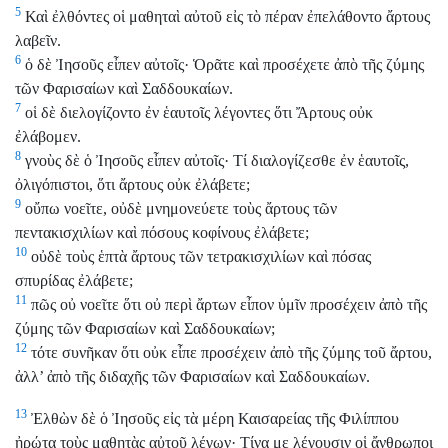
5
Καὶ ἐλθόντες οἱ μαθηταὶ αὐτοῦ εἰς τὸ πέραν ἐπελάθοντο ἄρτους
λαβεῖν.
6
ὁ δὲ Ἰησοῦς εἶπεν αὐτοῖς· Ὁρᾶτε καὶ προσέχετε ἀπὸ τῆς ζύμης
τῶν Φαρισαίων καὶ Σαδδουκαίων.
7
οἱ δὲ διελογίζοντο ἐν ἑαυτοῖς λέγοντες ὅτι Ἄρτους οὐκ
ἐλάβομεν.
8
γνοὺς δὲ ὁ Ἰησοῦς εἶπεν αὐτοῖς· Τί διαλογίζεσθε ἐν ἑαυτοῖς,
ὀλιγόπιστοι, ὅτι ἄρτους οὐκ ἐλάβετε;
9
οὔπω νοεῖτε, οὐδὲ μνημονεύετε τοὺς ἄρτους τῶν
πεντακισχιλίων καὶ πόσους κοφίνους ἐλάβετε;
10
οὐδὲ τοὺς ἑπτὰ ἄρτους τῶν τετρακισχιλίων καὶ πόσας
σπυρίδας ἐλάβετε;
11
πῶς οὐ νοεῖτε ὅτι οὐ περὶ ἄρτων εἶπον ὑμῖν προσέχειν ἀπὸ τῆς
ζύμης τῶν Φαρισαίων καὶ Σαδδουκαίων;
12
τότε συνῆκαν ὅτι οὐκ εἶπε προσέχειν ἀπὸ τῆς ζύμης τοῦ ἄρτου,
ἀλλ’ ἀπὸ τῆς διδαχῆς τῶν Φαρισαίων καὶ Σαδδουκαίων.
13
Ἐλθὼν δὲ ὁ Ἰησοῦς εἰς τὰ μέρη Καισαρείας τῆς Φιλίππου
ἠρώτα τοὺς μαθητὰς αὐτοῦ λέγων· Τίνα με λέγουσιν οἱ ἄνθρωποι