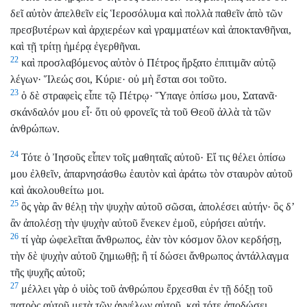
δεῖ αὐτὸν ἀπελθεῖν εἰς Ἱεροσόλυμα καὶ πολλὰ παθεῖν ἀπὸ τῶν
πρεσβυτέρων καὶ ἀρχιερέων καὶ γραμματέων καὶ ἀποκτανθῆναι,
καὶ τῇ τρίτῃ ἡμέρᾳ ἐγερθῆναι.
22
καὶ προσλαβόμενος αὐτὸν ὁ Πέτρος ἤρξατο ἐπιτιμᾶν αὐτῷ
λέγων· Ἵλεώς σοι, Κύριε· οὐ μὴ ἔσται σοι τοῦτο.
23
ὁ δὲ στραφεὶς εἶπε τῷ Πέτρῳ· Ὕπαγε ὀπίσω μου, Σατανᾶ·
σκάνδαλόν μου εἶ· ὅτι οὐ φρονεῖς τὰ τοῦ Θεοῦ ἀλλὰ τὰ τῶν
ἀνθρώπων.
24
Τότε ὁ Ἰησοῦς εἶπεν τοῖς μαθηταῖς αὐτοῦ· Εἴ τις θέλει ὀπίσω
μου ἐλθεῖν, ἀπαρνησάσθω ἑαυτὸν καὶ ἀράτω τὸν σταυρὸν αὐτοῦ
καὶ ἀκολουθείτω μοι.
25
ὃς γὰρ ἂν θέλῃ τὴν ψυχὴν αὐτοῦ σῶσαι, ἀπολέσει αὐτήν· ὃς δ’
ἂν ἀπολέσῃ τὴν ψυχὴν αὐτοῦ ἕνεκεν ἐμοῦ, εὑρήσει αὐτήν.
26
τί γὰρ ὠφελεῖται ἄνθρωπος, ἐὰν τὸν κόσμον ὅλον κερδήσῃ,
τὴν δὲ ψυχὴν αὐτοῦ ζημιωθῇ; ἢ τί δώσει ἄνθρωπος ἀντάλλαγμα
τῆς ψυχῆς αὐτοῦ;
27
μέλλει γὰρ ὁ υἱὸς τοῦ ἀνθρώπου ἔρχεσθαι ἐν τῇ δόξῃ τοῦ
πατρὸς αὐτοῦ μετὰ τῶν ἀγγέλων αὐτοῦ, καὶ τότε ἀποδώσει