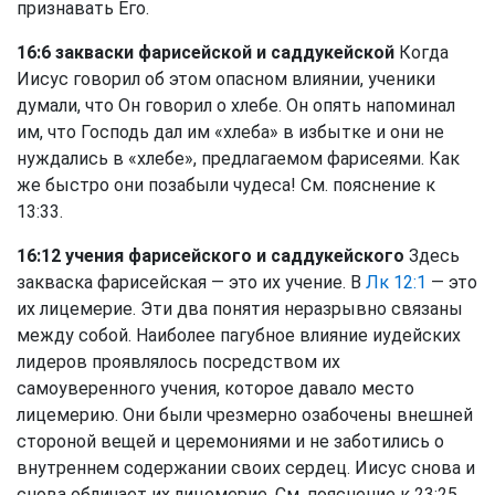
признавать Его.
16:6 закваски фарисейской и саддукейской
Когда
Иисус говорил об этом опасном влиянии, ученики
думали, что Он говорил о хлебе. Он опять напоминал
им, что Господь дал им «хлеба» в избытке и они не
нуждались в «хлебе», предлагаемом фарисеями. Как
же быстро они позабыли чудеса! См. пояснение к
13:33.
16:12 учения фарисейского и саддукейского
Здесь
закваска фарисейская — это их учение. В
Лк 12:1
— это
их лицемерие. Эти два понятия неразрывно связаны
между собой. Наиболее пагубное влияние иудейских
лидеров проявлялось посредством их
самоуверенного учения, которое давало место
лицемерию. Они были чрезмерно озабочены внешней
стороной вещей и церемониями и не заботились о
внутреннем содержании своих сердец. Иисус снова и
снова обличает их лицемерие. См. пояснение к 23:25.