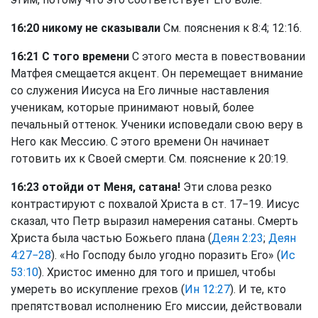
16:20 никому не сказывали
См. пояснения к 8:4; 12:16.
16:21 С того времени
С этого места в повествовании
Матфея смещается акцент. Он перемещает внимание
со служения Иисуса на Его личные наставления
ученикам, которые принимают новый, более
печальный оттенок. Ученики исповедали свою веру в
Него как Мессию. С этого времени Он начинает
готовить их к Своей смерти. См. пояснение к 20:19.
16:23 отойди от Меня, сатана!
Эти слова резко
контрастируют с похвалой Христа в ст. 17−19. Иисус
сказал, что Петр выразил намерения сатаны. Смерть
Христа была частью Божьего плана (
Деян 2:23
;
Деян
4:27−28
). «Но Господу было угодно поразить Его» (
Ис
53:10
). Христос именно для того и пришел, чтобы
умереть во искупление грехов (
Ин 12:27
). И те, кто
препятствовал исполнению Его миссии, действовали