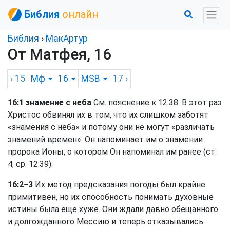
Библия
онлайн
Библия
›
МакАртур
От Матфея, 16
‹ 15
Мф
16
MSB
17
›
16:1 знамение с неба
См. пояснение к 12:38. В этот раз
Христос обвинял их в том, что их слишком заботят
«знамения с неба» и потому они не могут «различать
знамений времен». Он напоминает им о знамении
пророка Ионы, о котором Он напоминал им ранее (ст.
4; ср. 12:39).
16:2−3
Их метод предсказания погоды был крайне
примитивен, но их способность понимать духовные
истины была еще хуже. Они ждали давно обещанного
и долгожданного Мессию и теперь отказывались