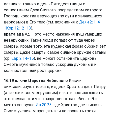
возникла только в день Пятидесятницы с
сошествием Духа Святого, посредством которого
Господь крестил верующих (по сути и являющихся
церковью) в Его тело (см. пояснения к
Деян 2:1−4
;
1Кор 12:12−13
).
врата ада
Ад — это место наказания душ умерших
неверующих. Такие люди попадают туда через
смерть. Кроме того, эта иудейская фраза обозначает
смерть. Даже смерть, самое сильное оружие сатаны
(ср.
Евр 2:14−15
), не может остановить церковь.
Смерть мучеников только ускорила духовный и
количественный рост церкви.
16:19 ключи Царства Небесного
Ключи
символизируют власть, и здесь Христос дает Петру
(а также и всем верующим) власть провозглашать
что «связано» и что «разрешено» на небесах. Это
место созвучно
Ин 20:23
, где Христос дает власть
Своим ученикам прощать или не прощать грехи