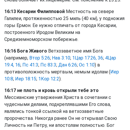
16:13 Кесарии Филипповой
Местность на севере
Галилеи, протяженностью 25 миль (40 км), у подножия
горы Ермон. Ее нужно отличать от города Кесарии,
построенного Иродом Великим на
Средиземноморском побережье.
16:16 Бога Живого
Ветхозаветное имя Бога
(например,
Втор 5:26
;
Нав 3:10
;
1Цар 17:26, 36
;
4Цар
19:4, 16
;
Пс 41:3
;
Пс 83:3
;
Дан 6:26
;
Ос 1:10
) в
противоположность мертвым, немым идолам (
Иер
10:8
;
Иер 18:15
;
1Кор 12:2
).
16:17 не плоть и кровь открыли тебе это
Мессианские утвержения Христа в сочетании с
чудесными делами, подкреплявшими Его слова,
являлись тонкой ссылкой на ветхозаветные
пророчества. Никогда ранее Он не открывал Свою
Личность ни Петру, ни апостолам полностью. Бог