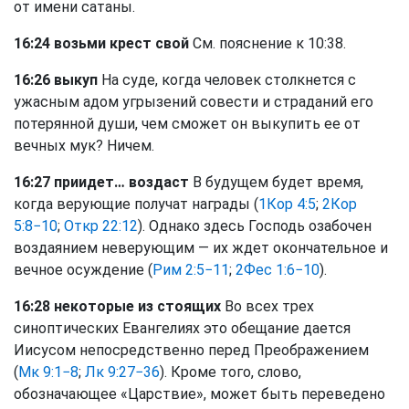
от имени сатаны.
16:24 возьми крест свой
См. пояснение к 10:38.
16:26 выкуп
На суде, когда человек столкнется с
ужасным адом угрызений совести и страданий его
потерянной души, чем сможет он выкупить ее от
вечных мук? Ничем.
16:27 приидет… воздаст
В будущем будет время,
когда верующие получат награды (
1Кор 4:5
;
2Кор
5:8−10
;
Откр 22:12
). Однако здесь Господь озабочен
воздаянием неверующим — их ждет окончательное и
вечное осуждение (
Рим 2:5−11
;
2Фес 1:6−10
).
16:28 некоторые из стоящих
Во всех трех
синоптических Евангелиях это обещание дается
Иисусом непосредственно перед Преображением
(
Мк 9:1−8
;
Лк 9:27−36
). Кроме того, слово,
обозначающее «Царствие», может быть переведено