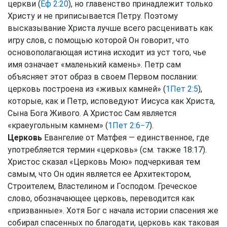
церкви (
Еф 2:20
), но главенство принадлежит только
Христу и не приписывается Петру. Поэтому
высказывание Христа лучше всего расценивать как
игру слов, с помощью которой Он говорит, что
основополагающая истина исходит из уст того, чье
имя означает «маленький камень». Петр сам
объясняет этот образ в своем Первом послании:
церковь построена из «живых камней» (
1Пет 2:5
),
которые, как и Петр, исповедуют Иисуса как Христа,
Сына Бога Живого. А Христос Сам является
«краеугольным камнем» (
1Пет 2:6−7
).
Церковь
Евангелие от Матфея — единственное, где
употребляется термин «церковь» (см. также 18:17).
Христос сказал «Церковь Мою» подчеркивая тем
самым, что Он один является ее Архитектором,
Строителем, Властелином и Господом. Греческое
слово, обозначающее церковь, переводится как
«призванные». Хотя Бог с начала истории спасения же
собирал спасенных по благодати, церковь как таковая