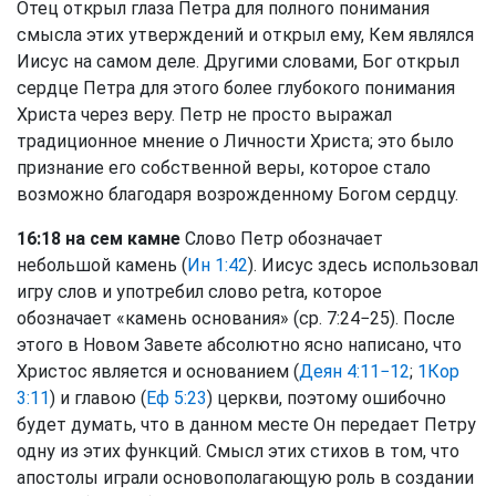
Отец открыл глаза Петра для полного понимания
смысла этих утверждений и открыл ему, Кем являлся
Иисус на самом деле. Другими словами, Бог открыл
сердце Петра для этого более глубокого понимания
Христа через веру. Петр не просто выражал
традиционное мнение о Личности Христа; это было
признание его собственной веры, которое стало
возможно благодаря возрожденному Богом сердцу.
16:18 на сем камне
Слово Петр обозначает
небольшой камень (
Ин 1:42
). Иисус здесь использовал
игру слов и употребил слово petra, которое
обозначает «камень основания» (ср. 7:24−25). После
этого в Новом Завете абсолютно ясно написано, что
Христос является и основанием (
Деян 4:11−12
;
1Кор
3:11
) и главою (
Еф 5:23
) церкви, поэтому ошибочно
будет думать, что в данном месте Он передает Петру
одну из этих функций. Смысл этих стихов в том, что
апостолы играли основополагающую роль в создании