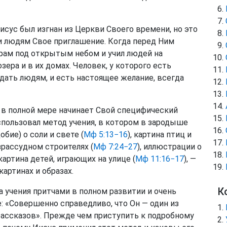
Иисус был изгнан из Церкви Своего времени, но это
и людям Свое приглашение. Когда перед Ним
храм под открытым небом и учил людей на
озера и в их домах. Человек, у которого есть
дать людям, и есть настоящее желание, всегда
ус в полной мере начинает Свой специфический
использовал метод учения, в котором в зародыше
бие) о соли и свете (
Мф 5:13−16
), картина птиц и
езрассудном строителях (
Мф 7:24−27
), иллюстрации о
 картина детей, играющих на улице (
Мф 11:16−17
), —
картинах и образах.
К
а учения притчами в полном развитии и очень
: «Совершенно справедливо, что Он — один из
ассказов». Прежде чем приступить к подробному