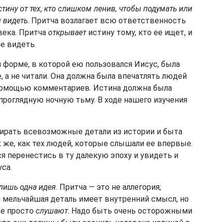
тину от тех, кто слишком ленив, чтобы подумать или
 видеть
. Притча возлагает всю ответственность
века. Притча
открывает
истину тому, кто ее ищет, и
ее видеть.
й форме, в которой ею пользовался Иисус, была
 а не читали. Она должна была впечатлять людей
с помощью комментариев. Истина должна была
проглядную ночную тьму. В ходе нашего изучения
бирать всевозможные детали из истории и быта
к же, как тех людей, которые слышали ее впервые.
я перенестись в ту далекую эпоху и увидеть и
са.
лишь одна идея
. Притча — это не аллегория;
ая мельчайшая деталь имеет внутренний смысл, но
же просто
слушают
. Надо быть очень осторожными