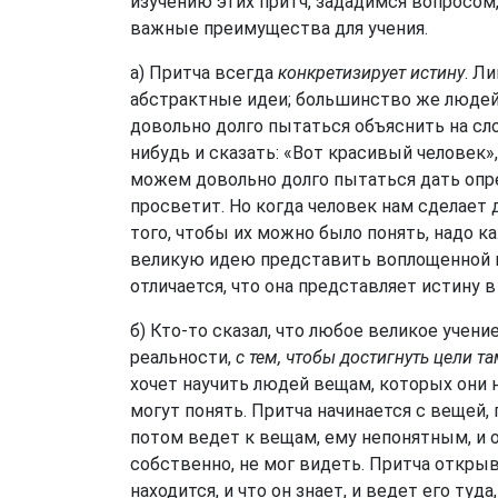
изучению этих притч, зададимся вопросом
важные преимущества для учения.
а) Притча всегда
конкретизирует истину
. Л
абстрактные идеи; большинство же люде
довольно долго пытаться объяснить на сло
нибудь и сказать: «Вот красивый человек»
можем довольно долго пытаться дать оп
просветит. Но когда человек нам сделает 
того, чтобы их можно было понять, надо 
великую идею представить воплощенной в 
отличается, что она представляет истину 
б) Кто-то сказал, что любое великое учени
реальности,
с тем, чтобы достигнуть цели та
хочет научить людей вещам, которых они н
могут понять. Притча начинается с вещей,
потом ведет к вещам, ему непонятным, и от
собственно, не мог видеть. Притча открывае
находится, и что он знает, и ведет его туда