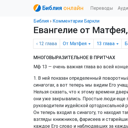
Библия
онлайн
Переводы
Ауд
Библия
›
Комментарии Баркли
Евангелие от Матфея,
‹ 12
глава
От Матфея
13
глава
Б
МНОГОВЫРАЗИТЕЛЬНОЕ В ПРИТЧАХ
Мф 13 — очень важная глава во всей конце
1. В ней показан определенный поворотный
синагогах
, а вот теперь мы видим Его уча
Нельзя сказать, что к этому времени двер
они уже закрывались. Простые люди еще п
руководители иудейской ортодоксальной р
Он теперь входил в синагогу, то находил т
взгляды книжников, фарисеев и старейш
каждое Его слово и наблюдавших за кажды