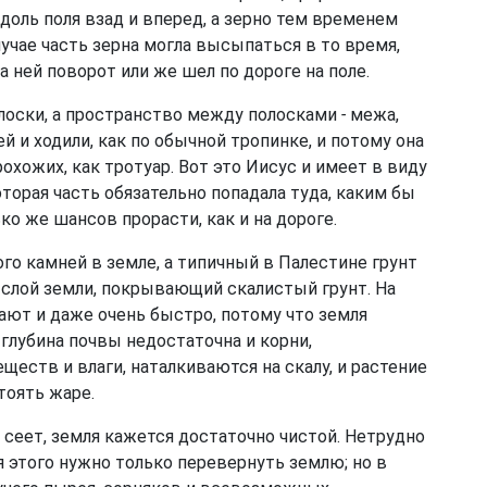
доль поля взад и вперед, а зерно тем временем
учае часть зерна могла высыпаться в то время,
а ней поворот или же шел по дороге на поле.
лоски, а пространство между полосками
-
межа,
й и ходили, как по обычной тропинке, и потому она
хожих, как тротуар. Вот это Иисус и имеет в виду
которая часть обязательно попадала туда, каким бы
ько же шансов прорасти, как и на дороге.
го камней в земле, а типичный в Палестине грунт
 слой земли, покрывающий скалистый грунт. На
ают и даже очень быстро, потому что земля
 глубина почвы недостаточна и корни,
еств и влаги, наталкиваются на скалу, и растение
тоять жаре.
 сеет, земля кажется достаточно чистой. Нетрудно
я этого нужно только перевернуть землю; но в