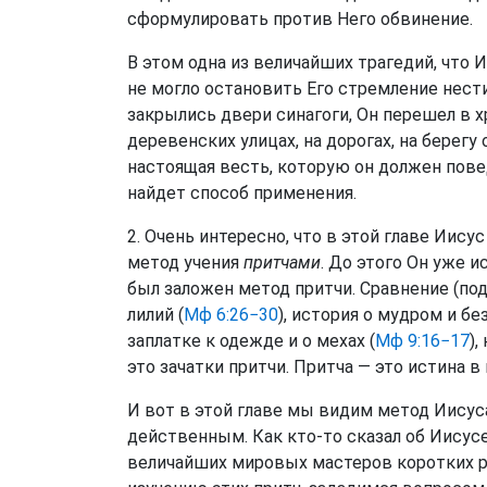
сформулировать против Него обвинение.
В этом одна из величайших трагедий, что 
не могло остановить Его стремление нест
закрылись двери синагоги, Он перешел в 
деревенских улицах, на дорогах, на берегу 
настоящая весть, которую он должен пове
найдет способ применения.
2. Очень интересно, что в этой главе Иис
метод учения
притчами
. До этого Он уже 
был заложен метод притчи. Сравнение (подо
лилий (
Мф 6:26−30
), история о мудром и б
заплатке к одежде и о мехах (
Мф 9:16−17
),
это зачатки притчи. Притча — это истина в 
И вот в этой главе мы видим метод Иисус
действенным. Как кто-то сказал об Иисусе
величайших мировых мастеров коротких р