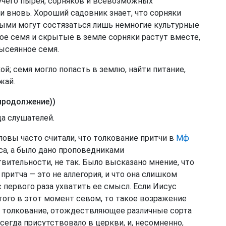
учего пырея, сорняков и всевозможных
и вновь. Хороший садовник знает, что сорняки
орыми могут состязаться лишь немногие культурные
ное семя и скрытые в земле сорняки растут вместе,
высеянное семя.
ой; семя могло попасть в землю, найти питание,
жай.
продолжение))
да слушателей.
словы часто считали, что толкование притчи в
Мф
са, а было дано проповедниками
твительности, не так. Было высказано мнение, что
притча — это не аллегория, и что она слишком
 первого раза ухватить ее смысл. Если Иисус
того в этот момент севом, то такое возражение
, толкование, отождествляющее различные сорта
сегда присутствовало в церкви, и, несомненно,