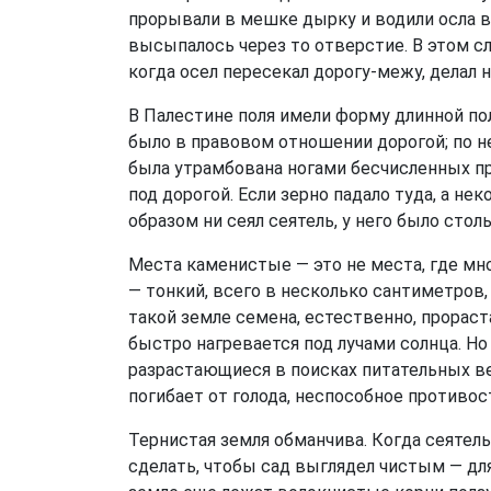
прорывали в мешке дырку и водили осла в
высыпалось через то отверстие. В этом сл
когда осел пересекал дорогу-межу, делал н
В Палестине поля имели форму длинной по
было в правовом отношении дорогой; по не
была утрамбована ногами бесчисленных про
под дорогой. Если зерно падало туда, а не
образом ни сеял сеятель, у него было стол
Места каменистые — это не места, где мно
— тонкий, всего в несколько сантиметров,
такой земле семена, естественно, прораст
быстро нагревается под лучами солнца. Но
разрастающиеся в поисках питательных вещ
погибает от голода, неспособное противос
Тернистая земля обманчива. Когда сеятель
сделать, чтобы сад выглядел чистым — дл