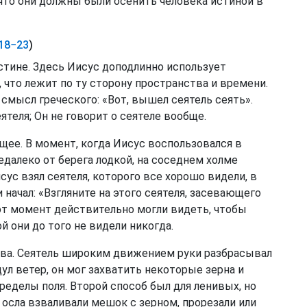
, что они должны были осенить человека истиной в
 18−23
)
стине. Здесь Иисус доподлинно использует
, что лежит по ту сторону пространства и времени.
смысл греческого: «Вот, вышел сеятель сеять».
ятеля; Он не говорит о сеятеле вообще.
ее. В момент, когда Иисус воспользовался в
далеко от берега лодкой, на соседнем холме
сус взял сеятеля, которого все хорошо видели, в
 начал: «Взгляните на этого сеятеля, засевающего
этот момент действительно могли видеть, чтобы
й они до того не видели никогда.
ева. Сеятель широким движением руки разбрасывал
дул ветер, он мог захватить некоторые зерна и
пределы поля. Второй способ был для ленивых, но
 осла взваливали мешок с зерном, прорезали или