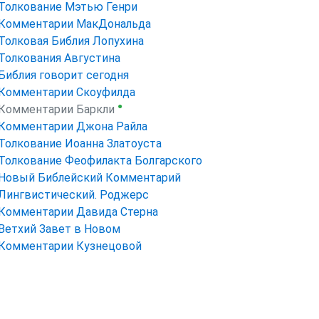
Толкование Мэтью Генри
Комментарии МакДональда
Толковая Библия Лопухина
Толкования Августина
Библия говорит сегодня
Комментарии Скоуфилда
●
Комментарии Баркли
Комментарии Джона Райла
Толкование Иоанна Златоуста
Толкование Феофилакта Болгарского
Новый Библейский Комментарий
Лингвистический. Роджерс
Комментарии Давида Стерна
Ветхий Завет в Новом
Комментарии Кузнецовой