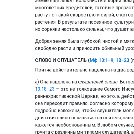
земле еще лежат волокнистые корни полз
многолетних вредителей, готовые прораст
растут с такой скоростью и силой, с кот
растения. В результате посеянное культур
но сорняки настолько сильны, что душат 
Добрая земля была глубокой, чистой и мягк
свободно расти и приносить обильный уро
СЛОВО И СЛУШАТЕЛЬ (
Мф 13:1−9, 18−23
(
Притча действительно нацелена на два ро
а) Она нацелена на
слушателей слова
. Бого
13:18−23
— это не толкование Самого Иису
раннехристианской Церкви, но это, в дейс
она переходит правило, согласно которому 
подробно изложена, чтобы слушатель мог с
действительно показывал на сеятеля, заня
кажется необоснованным. В любом случае
грунта с различными типами слушателей, в