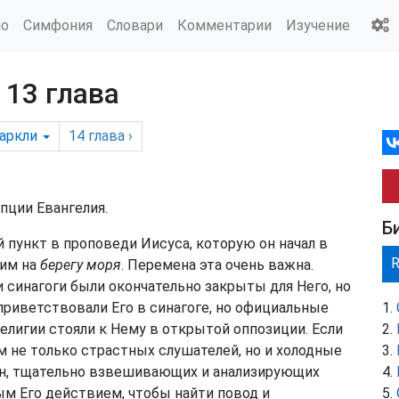
ио
Симфония
Словари
Комментарии
Изучение
 13 глава
аркли
14
глава
›
пции Евангелия.
Б
 пункт в проповеди Иисуса, которую он начал в
щим на
берегу моря
. Перемена эта очень важна.
и синагоги были окончательно закрыты для Него, но
риветствовали Его в синагоге, но официальные
елигии стояли к Нему в открытой оппозиции. Если
ам не только страстных слушателей, но и холодные
ин, тщательно взвешивающих и анализирующих
м Его действием, чтобы найти повод и