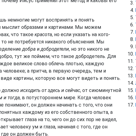
, почему Иисус применил этот метод и каковы его
ишь немногие могут воспринять и понять
й мыслит образами и картинами. Мы можем
вах, что такое
красота
, но если указать на кого-
, то не потребуется никакого объяснения. Мы
ределение
добра
и
добродетели
, но это никого не
добро, тут же поймем, что такое добродетель. Для
каждое великое слово облечь плотью, каждую
человеке; а притча, в первую очередь, тем и
в виде картины, которую все могут видеть и понять.
е
должно исходить от здесь и сейчас
, от сиюминутной
м и тогда
, в потустороннем мире. Когда человек
е понимают, он должен начинать с того, что они
 понятных каждому из его собственного опыта, а
крывает глаза на то, чего он до сих пор не видел,
т человеку ум и глаза, начиная с того, где он
, где он должен быть.