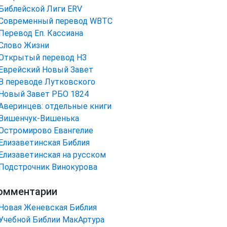
Библейской Лиги ERV
Cовременный перевод WBTC
Перевод Еп. Кассиана
Слово Жизни
Открытый перевод НЗ
Еврейский Новый Завет
В переводе Лутковского
Новый Завет РБО 1824
Аверинцев: отдельные книги
Вишенчук-Вишенька
Остромирово Евангелие
Елизаветинская Библия
Елизаветинская на русском
Подстрочник Винокурова
омментарии
Новая Женевская Библия
Учебной Библии МакАртура