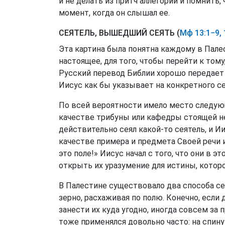
и не делать из притч аллегорий и помнить
момент, когда он слышал ее.
СЕЯТЕЛЬ, ВЫШЕДШИЙ СЕЯТЬ (
Мф 13:1−9,
Эта картина была понятна каждому в Пале
настоящее, для того, чтобы перейти к тому
Русский перевод Библии хорошо передает 
Иисус как бы указывает на конкретного се
По всей вероятности имело место следующ
качестве трибуны или кафедры стоящей не
действительно сеял какой-то сеятель, и Ии
качестве примера и предмета Своей речи и
это поле!» Иисус начал с того, что они в 
открыть их уразумение для истины, которо
В Палестине существовало два способа с
зерно, расхаживая по полю. Конечно, если 
занести их куда угодно, иногда совсем за 
тоже применялся довольно часто: на спину