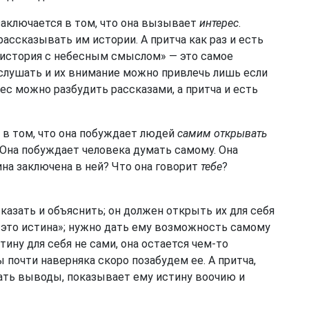
заключается в том, что она вызывает
интерес
.
ассказывать им истории. А притча как раз и есть
я история с небесным смыслом» — это самое
слушать и их внимание можно привлечь лишь если
ес можно разбудить рассказами, а притча и есть
и в том, что она побуждает людей
самим открывать
 Она побуждает человека думать самому. Она
тина заключена в ней? Что она говорит
тебе
?
казать и объяснить; он должен открыть их для себя
т это истина»; нужно дать ему возможность самому
ину для себя не сами, она остается чем-то
почти наверняка скоро позабудем ее. А притча,
ать выводы, показывает ему истину воочию и