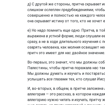
д) С другой же стороны, притча
скрывает ис
слишком ослеплен предубеждениями, чтобы
совершенно и полностью на каждого чело
она
скрывает
истину от того, кто не хочет 
е) Но надо помнить еще одно. Притча, в то
выражена в устной
форме; люди слушали ее,
сразу, а не в ходе длительного изучения 
озарять человека, как молния освещает не
притч это имеет для нас двойное значение.
Во-первых, это значит, что мы должны со
Палестины, чтобы притча поражала нас та
Мы должны думать и изучать и постаратьс
услышать
все
глазами тех, кто слушал Иису
И, во-вторых, в общем, в притче
заложена 
аллегория — это рассказ, в котором кажд
аллегорию нужно чи
тать
и
изучать
; притчу 