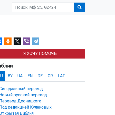
Я ХОЧУ ПОМОЧЬ
иблии
RU
BY
UA
EN
DE
GR
LAT
Синодальный перевод
Новый русский перевод
Перевод Десницкого
Под редакцией Кулаковых
Открытая Библия