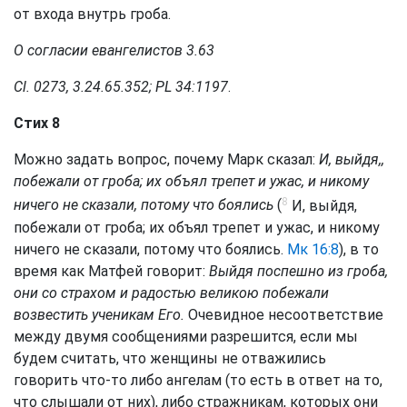
от входа внутрь гроба.
О согласии евангелистов 3.63
Cl. 0273, 3.24.65.352; PL 34:1197
.
Стих 8
Можно задать вопрос, почему Марк сказал:
И, выйдя,,
побежали от гроба; их объял трепет и ужас, и никому
8
ничего не сказали, потому что боялись
(
И, выйдя,
побежали от гроба; их объял трепет и ужас, и никому
ничего не сказали, потому что боялись.
Мк 16:8
), в то
время как Матфей говорит:
Выйдя поспешно из гроба,
они со страхом и радостью великою побежали
возвестить ученикам Его.
Очевидное несоответствие
между двумя сообщениями разрешится, если мы
будем считать, что женщины не отважились
говорить что-то либо ангелам (то есть в ответ на то,
что слышали от них), либо стражникам, которых они