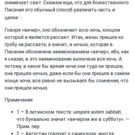
знаменует свет. Скажем еще, что для божественного
Писания это обычный способ различать часть и
2
целое
.
Говоря «вечер», оно обозначает всю ночь, концом
которой и является рассвет. Итак, жены пришли ко
гробу на рассвете, а значит, и ночью, которая в
Писании обозначена наименованием «вечер», ибо, как
я сказал, в это наименование включена вся ночь. А
потому, в какое бы время ночи они туда ни пришли,
они пришли ночью; даже если бы они пришли в самом
конце ночи, все равно не вызывало бы сомнения, что
они пришли ночью.
Примечания
1 — В латинском тексте:
uespere autem sabbati
,
что буквально значит «вечером же в субботу». —
Прим. пер.
2 — Августин говорит о синекдохе: иногда