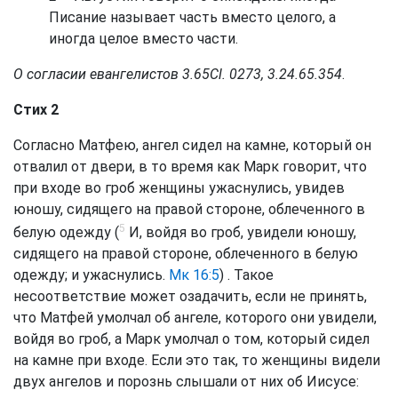
Писание называет часть вместо целого, а
иногда целое вместо части.
О согласии евангелистов 3.65
Cl. 0273, 3.24.65.354
.
Стих 2
Согласно Матфею, ангел сидел на камне, который он
отвалил от двери, в то время как Марк говорит, что
при входе во гроб женщины ужаснулись, увидев
юношу, сидящего на правой стороне, облеченного в
5
белую одежду (
И, войдя во гроб, увидели юношу,
сидящего на правой стороне, облеченного в белую
одежду; и ужаснулись.
Мк 16:5
) . Такое
несоответствие может озадачить, если не принять,
что Матфей умолчал об ангеле, которого они увидели,
войдя во гроб, а Марк умолчал о том, который сидел
на камне при входе. Если это так, то женщины видели
двух ангелов и порознь слышали от них об Иисусе: