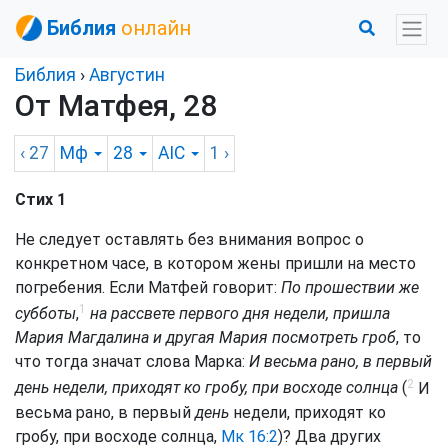
Библия
онлайн
Библия
›
Августин
От Матфея, 28
‹ 27
Мф
28
AIC
1
›
Стих 1
Не следует оставлять без внимания вопрос о
конкретном часе, в котором жены пришли на место
погребения. Если Матфей говорит:
По прошествии же
1
субботы
,
на рассвете первого дня недели, пришла
Мария Магдалина и другая Мария посмотреть гроб
, то
что тогда значат слова Марка:
И весьма рано, в первый
2
день недели, приходят ко гробу, при восходе солнца
(
И
весьма рано, в первый
день
недели, приходят ко
гробу, при восходе солнца,
Мк 16:2
)? Два других