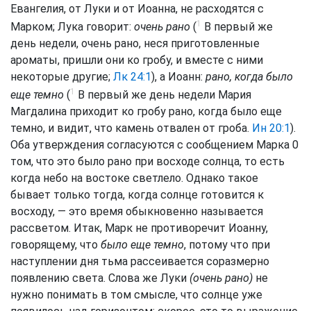
Евангелия, от Луки и от Иоанна, не расходятся с
1
Марком; Лука говорит:
очень рано
(
В первый же
день недели, очень рано, неся приготовленные
ароматы, пришли они ко гробу, и вместе с ними
некоторые другие;
Лк 24:1
), а Иоанн:
рано, когда было
1
еще темно
(
В первый же день недели Мария
Магдалина приходит ко гробу рано, когда было еще
темно, и видит, что камень отвален от гроба.
Ин 20:1
).
Оба утверждения согласуются с сообщением Марка 0
том, что это было рано при восходе солнца, то есть
когда небо на востоке светлело. Однако такое
бывает только тогда, когда солнце готовится к
восходу, — это время обыкновенно называется
рассветом. Итак, Марк не противоречит Иоанну,
говорящему, что
было еще темно
, потому что при
наступлении дня тьма рассеивается соразмерно
появлению света. Слова же Луки
(очень рано)
не
нужно понимать в том смысле, что солнце уже