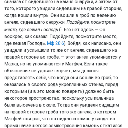
сначала от сидевшего на камне снаружи, а затем от
того, которого увидели сидевшим на правой стороне,
когда вошли внутрь. Они вошли в гроб по велению
ангела, сидевшего снаружи:
Подойдите, посмотрите
6
место, где лежал Господь
(
Его нет здесь — Он
воскрес, как сказал. Подойдите, посмотрите место,
где лежал Господь,
Мф 28:6
). Войдя, как написано, они
увидели и услышали то же от ангела, сидевшего на
правой стороне во гробе, — этот ангел упоминается у
Марка, но не упоминается у Матфея. Если такое
объяснение не удовлетворяет, мы должны
представлять себе, что когда они вошли во гроб, то
оказались в своего рода укрепленных стенах, перед
которыми (и в это можно поверить) должно быть
некоторое пространство, поскольку усыпальница
была высечена в скале. Тогда они увидели сидящим
на правой стороне гроба того же ангела, о котором
Матфей говорит, что он сидел на камне у входа: во
время начавшегося землетрясения камень откатился