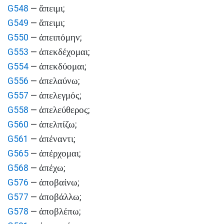
ἄπειμι
G548
—
;
ἄπειμι
G549
—
;
ἀπειπόμην
G550
—
;
ἀπεκδέχομαι
G553
—
;
ἀπεκδύομαι
G554
—
;
ἀπελαύνω
G556
—
;
ἀπελεγμός
G557
—
;
ἀπελεύθερος
G558
—
;
ἀπελπίζω
G560
—
;
ἀπέναντι
G561
—
;
ἀπέρχομαι
G565
—
;
ἀπέχω
G568
—
;
ἀποβαίνω
G576
—
;
ἀποβάλλω
G577
—
;
ἀποβλέπω
G578
—
;