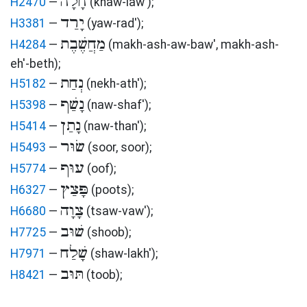
חָלָה
H2470
—
(khaw-law')
;
יָרַד
H3381
—
(yaw-rad')
;
מַחֲשֶׁבֶת
H4284
—
(makh-ash-aw-baw', makh-ash-
eh'-beth)
;
נְחַת
H5182
—
(nekh-ath')
;
נָשַׁף
H5398
—
(naw-shaf')
;
נָתַן
H5414
—
(naw-than')
;
שׂוּר
H5493
—
(soor, soor)
;
עוּף
H5774
—
(oof)
;
פָּצַץ
H6327
—
(poots)
;
צָוָה
H6680
—
(tsaw-vaw')
;
שׁוּב
H7725
—
(shoob)
;
שָׁלַח
H7971
—
(shaw-lakh')
;
תּוּב
H8421
—
(toob)
;