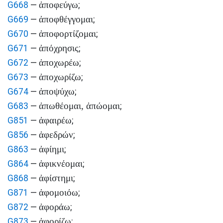
ἀποφεύγω
G668
—
;
ἀποφθέγγομαι
G669
—
;
ἀποφορτίζομαι
G670
—
;
ἀπόχρησις
G671
—
;
ἀποχωρέω
G672
—
;
ἀποχωρίζω
G673
—
;
ἀποψύχω
G674
—
;
ἀπωθέομαι, ἀπώομαι
G683
—
;
ἀφαιρέω
G851
—
;
ἀφεδρών
G856
—
;
ἀφίημι
G863
—
;
ἀφικνέομαι
G864
—
;
ἀφίστημι
G868
—
;
ἀφομοιόω
G871
—
;
ἀφοράω
G872
—
;
ἀφορίζω
G873
—
;