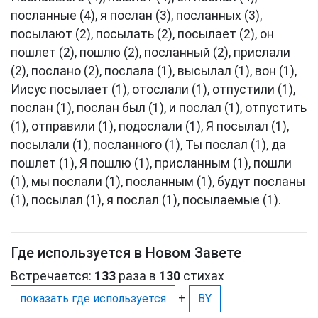
посланные (4), я послан (3), посланных (3),
посылают (2), посылать (2), посылает (2), он
пошлет (2), пошлю (2), посланный (2), прислали
(2), послано (2), послала (1), высылал (1), вон (1),
Иисус посылает (1), отослали (1), отпустили (1),
послан (1), послан был (1), и послал (1), отпустить
(1), отправили (1), подослали (1), Я посылал (1),
посылали (1), посланного (1), Ты послал (1), да
пошлет (1), Я пошлю (1), присланным (1), пошли
(1), мы послали (1), посланным (1), будут посланы
(1), посылал (1), я послал (1), посылаемые (1).
Где используется в Новом Завете
Встречается:
133
раза в
130
стихах
+
показать где используется
BY