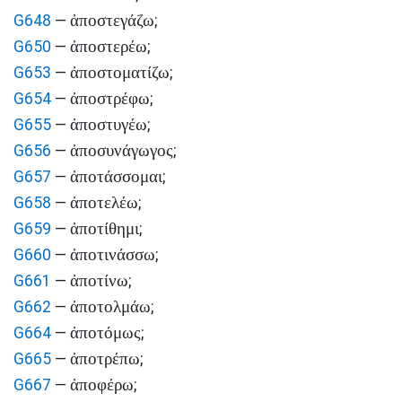
ἀποστεγάζω
G648
—
;
ἀποστερέω
G650
—
;
ἀποστοματίζω
G653
—
;
ἀποστρέφω
G654
—
;
ἀποστυγέω
G655
—
;
ἀποσυνάγωγος
G656
—
;
ἀποτάσσομαι
G657
—
;
ἀποτελέω
G658
—
;
ἀποτίθημι
G659
—
;
ἀποτινάσσω
G660
—
;
ἀποτίνω
G661
—
;
ἀποτολμάω
G662
—
;
ἀποτόμως
G664
—
;
ἀποτρέπω
G665
—
;
ἀποφέρω
G667
—
;