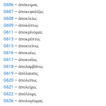
ἀπόκειμαι
G606
—
;
ἀποκεφαλίζω
G607
—
;
ἀποκλείω
G608
—
;
ἀποκόπτω
G609
—
;
ἀποκρίνομαι
G611
—
;
ἀποκρύπτω
G613
—
;
ἀποκτείνω
G615
—
;
ἀποκυέω
G616
—
;
ἀποκυλίω
G617
—
;
ἀπολαμβάνω
G618
—
;
ἀπόλαυσις
G619
—
;
ἀπολείπω
G620
—
;
ἀπολείχω
G621
—
;
ἀπόλλυμι
G622
—
;
ἀπολογέομαι
G626
—
;