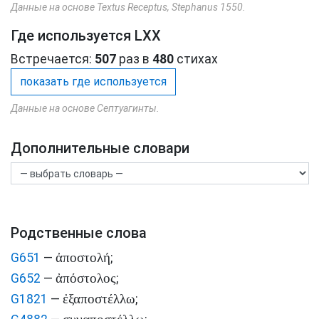
Данные на основе Textus Receptus, Stephanus 1550.
Где используется LXX
Встречается:
507
раз в
480
стихах
показать где используется
Данные на основе Септуагинты.
Дополнительные словари
Родственные слова
ἀποστολή
G651
—
;
ἀπόστολος
G652
—
;
ἐξαποστέλλω
G1821
—
;