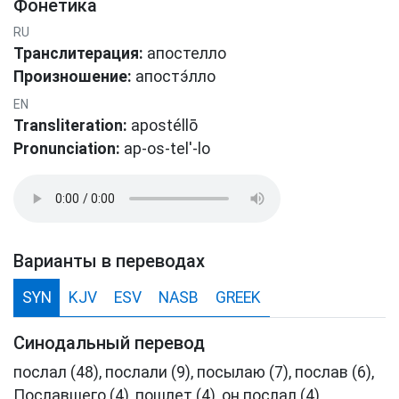
Фонетика
RU
Транслитерация:
апостелло
Произношение:
апοстэ́лло
EN
Transliteration:
apostéllō
Pronunciation:
ap-os-tel'-lo
Варианты в переводах
SYN
KJV
ESV
NASB
GREEK
Синодальный перевод
послал (48), послали (9), посылаю (7), послав (6),
Пославшего (4), пошлет (4), он послал (4),