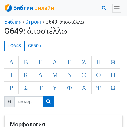
Библия
онлайн
ἀποστέλλω
Библия
›
Стронг
› G649:
ἀποστέλλω
G649:
‹ G648
G650 ›
Α
Β
Γ
Δ
Ε
Ζ
Η
Θ
Ι
Κ
Λ
Μ
Ν
Ξ
Ο
Π
Ρ
Σ
Τ
Υ
Φ
Χ
Ψ
Ω
G
Морфология