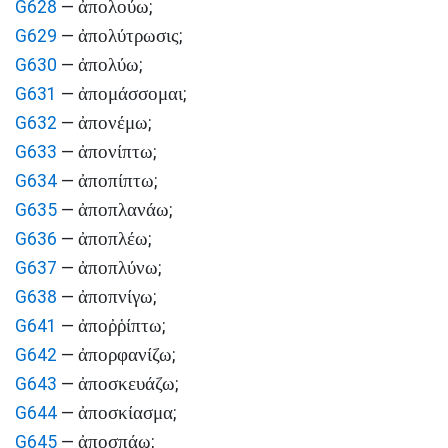
ἀπολούω
G628
—
;
ἀπολύτρωσις
G629
—
;
ἀπολύω
G630
—
;
ἀπομάσσομαι
G631
—
;
ἀπονέμω
G632
—
;
ἀπονίπτω
G633
—
;
ἀποπίπτω
G634
—
;
ἀποπλανάω
G635
—
;
ἀποπλέω
G636
—
;
ἀποπλύνω
G637
—
;
ἀποπνίγω
G638
—
;
ἀποῤῥίπτω
G641
—
;
ἀπορφανίζω
G642
—
;
ἀποσκευάζω
G643
—
;
ἀποσκίασμα
G644
—
;
ἀποσπάω
G645
—
;