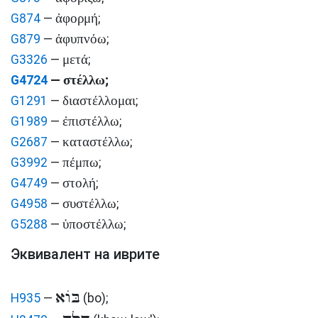
ἀφορμή
G874
—
;
ἀφυπνόω
G879
—
;
μετά
G3326
—
;
στέλλω
G4724
—
;
διαστέλλομαι
G1291
—
;
ἐπιστέλλω
G1989
—
;
καταστέλλω
G2687
—
;
πέμπω
G3992
—
;
στολή
G4749
—
;
συστέλλω
G4958
—
;
ὑποστέλλω
G5288
—
;
Эквивалент на иврите
בּוֹא
H935
—
(bo)
;