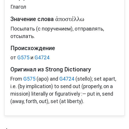
Глагол
ἀποστέλλω
Значение слова
Посылать (с поручением), отправлять,
отсылать.
Происхождение
от
G575
и
G4724
Оригинал из Strong Dictionary
From
G575
(apo) and
G4724
(stello); set apart,
i.e. (by implication) to send out (properly, on a
mission) literally or figuratively :— put in, send
(away, forth, out), set (at liberty).