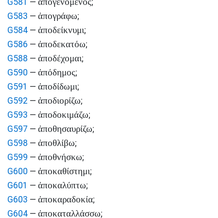
ἀπογενόμενος
G581
—
;
ἀπογράφω
G583
—
;
ἀποδείκνυμι
G584
—
;
ἀποδεκατόω
G586
—
;
ἀποδέχομαι
G588
—
;
ἀπόδημος
G590
—
;
ἀποδίδωμι
G591
—
;
ἀποδιορίζω
G592
—
;
ἀποδοκιμάζω
G593
—
;
ἀποθησαυρίζω
G597
—
;
ἀποθλίβω
G598
—
;
ἀποθνήσκω
G599
—
;
ἀποκαθίστημι
G600
—
;
ἀποκαλύπτω
G601
—
;
ἀποκαραδοκία
G603
—
;
ἀποκαταλλάσσω
G604
—
;