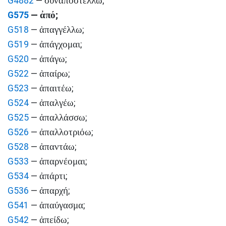
συναποστέλλω
G4882
—
;
ἀπό
G575
—
;
ἀπαγγέλλω
G518
—
;
ἀπάγχομαι
G519
—
;
ἀπάγω
G520
—
;
ἀπαίρω
G522
—
;
ἀπαιτέω
G523
—
;
ἀπαλγέω
G524
—
;
ἀπαλλάσσω
G525
—
;
ἀπαλλοτριόω
G526
—
;
ἀπαντάω
G528
—
;
ἀπαρνέομαι
G533
—
;
ἀπάρτι
G534
—
;
ἀπαρχή
G536
—
;
ἀπαύγασμα
G541
—
;
ἀπείδω
G542
—
;