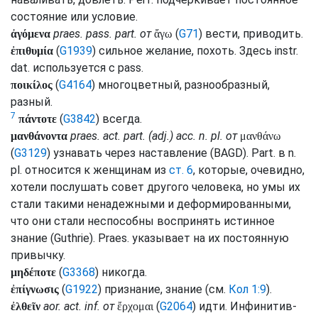
состояние или условие.
praes.
pass.
part.
от
(
G71
) вести, приводить.
ἀγόμενα
ἄγω
(
G1939
) сильное желание, похоть. Здесь
instr.
ἐπιθυμία
dat.
используется с
pass.
(
G4164
) многоцветный, разнообразный,
ποικίλος
разный.
7
(
G3842
) всегда.
πάντοτε
praes.
act.
part.
(
adj.
)
acc.
n.
pl.
от
μανθάνοντα
μανθάνω
(
G3129
) узнавать через наставление (
BAGD
).
Part.
в
n.
pl.
относится к женщинам из
ст. 6
, которые, очевидно,
хотели послушать совет другого человека, но умы их
стали такими ненадежными и деформированными,
что они стали неспособны воспринять истинное
знание (
Guthrie
).
Praes.
указывает на их постоянную
привычку.
(
G3368
) никогда.
μηδέποτε
(
G1922
) признание, знание (
см.
Кол 1:9
).
ἐπίγνωσις
aor.
act.
inf.
от
(
G2064
) идти. Инфинитив-
ἐλθεῖν
ἔρχομαι