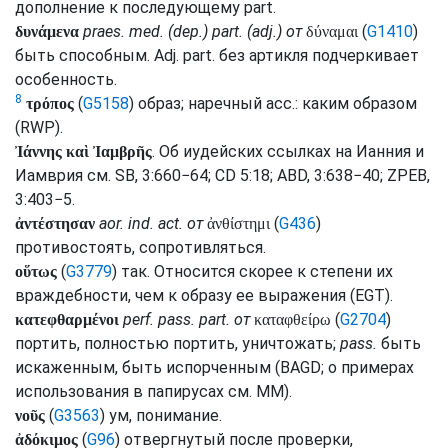
дополнение к последующему
part.
praes.
med.
(
dep.
)
part.
(
adj.
) от
(
G1410
)
δυνάμενα
δύναμαι
быть способным.
Adj.
part.
без артикля подчеркивает
особенность.
8
(
G5158
) образ; наречный
acc.
: каким образом
τρόπος
(
RWP
).
. Об иудейских ссылках на Ианния и
Ἰάννης καὶ Ἰαμβρῆς
Иамврия
см.
SB
, 3:660−64;
CD
5:18;
ABD
, 3:638−40;
ZPEB
,
3:403−5.
aor.
ind.
act.
от
(
G436
)
ἀντέστησαν
ἀνθίστημι
противостоять, сопротивляться.
(
G3779
) так. Относится скорее к степени их
οὕτως
враждебности, чем к образу ее выражения (
EGT
).
perf.
pass.
part.
от
(
G2704
)
κατεφθαρμένοι
καταφθείρω
портить, полностью портить, уничтожать;
pass.
быть
искаженным, быть испорченным (
BAGD
; о примерах
использования в папирусах
см.
MM
).
(
G3563
) ум, понимание.
νοῦς
(
G96
) отвергнутый после проверки,
ἀδόκιμος