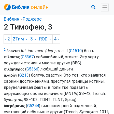
Библия
онлайн
Библия
›
Роджерс
2 Тимофею, 3
‹ 2
2Тим
3
ROD
4
›
2
fut.
ind.
med.
(
dep.
) от
(
G1510
) быть.
ἔσονται
εἰμί
(
G5367
) себялюбивый, эгоист. Эту черту
φίλαυτος
осуждали стоики и многие другие (
BBC
).
(
G5366
) любящий деньги.
φιλάργυρος
(
G213
) болтун, хвастун. Это тот, кто хвалится
ἀλαζών
своими достижениями, преступая границы истины,
преувеличивая факты в попытке подавить
окружающих своим величием (
MNTW
, 38−42;
Trench,
Synonyms
, 98−102;
TDNT
;
TLNT
;
Spicq
).
(
G5244
) высокомерный, надменный,
ὑπερήφανος
считающий себя выше других (
Trench,
Synonyms
, 101f;