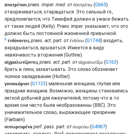
praes.
imper.
med.
от
(
G665
)
ἀποτρέπου
ἀποτρέπω
отворачиваться, отвращаться. Это сильный
гл.
,
предполагается, что Тимофей должен в ужасе бежать
от таких людей (
Kelly
).
Praes.
imper.
указывает, что это
должно быть постоянной жизненной привычкой.
6
praes.
act.
part.
от
(
G1744
) входить,
ἐνδύνοντες
ἐνδύνω
вкрадываться, врываться. Имеется в виду
навязчивость вторжения (
Guthrie
).
praes.
act.
part.
от
(
G163
)
αἰχμαλωτίζοντες
αἰχμαλωτίζω
брать в плен, захватывать. Это слово обозначает
полное овладевание (
Huther
).
(
G1133
) маленькая женщина, глупая или
γυναικάριον
праздная женщина. Возможно, женщины становились
легкой добычей для лжеучителей, потому что в то
время они часто были необразованны (
BBC
). Это
уничижительное слово, выражающее презрение
(
Fairbairn
).
perf.
pass.
part.
от
(
G4987
)
σεσωρευμένα
σωρεύω
наваливать, довлеть.
Perf.
подчеркивает постоянное