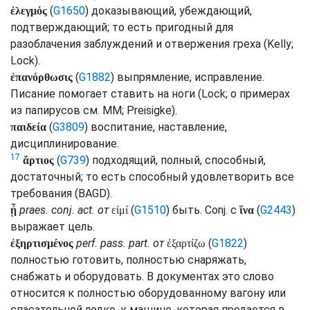
(
G1650
) доказывающий, убеждающий,
ἐλεγμός
подтверждающий; то есть пригодный для
разоблачения заблуждений и отвержения греха (
Kelly
;
Lock
).
(
G1882
) выпрямление, исправление.
ἐπανόρθωσις
Писание помогает ставить на ноги (
Lock
; о примерах
из папирусов
см.
MM
;
Preisigke
).
(
G3809
) воспитание, наставление,
παιδεία
дисциплинирование.
17
(
G739
) подходящий, полный, способный,
ἄρτιος
достаточный; то есть способный удовлетворить все
требования (
BAGD
).
praes.
conj.
act.
от
(
G1510
) быть.
Conj.
с
(
G2443
)
ᾖ
εἰμί
ἵνα
выражает цель.
perf.
pass.
part.
от
(
G1822
)
ἐξηρτισμένος
ἐξαρτίζω
полностью готовить, полностью снаряжать,
снабжать и оборудовать. В документах это слово
относится к полностью оборудованному вагону или
спасательной лодке, к машине, которая продается в