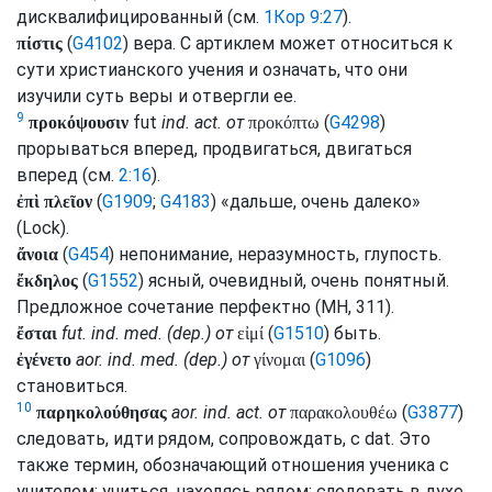
дисквалифицированный (
см.
1Кор 9:27
).
(
G4102
) вера. С артиклем может относиться к
πίστις
сути христианского учения и означать, что они
изучили суть веры и отвергли ее.
9
fut
ind.
act.
от
(
G4298
)
προκόψουσιν
προκόπτω
прорываться вперед, продвигаться, двигаться
вперед (
см.
2:16
).
(
G1909
;
G4183
) «дальше, очень далеко»
ἐπὶ πλεῖον
(
Lock
).
(
G454
) непонимание, неразумность, глупость.
ἄνοια
(
G1552
) ясный, очевидный, очень понятный.
ἔκδηλος
Предложное сочетание перфектно (
MH
, 311).
fut.
ind.
med.
(
dep.
) от
(
G1510
) быть.
ἔσται
εἰμί
aor.
ind.
med.
(
dep.
) от
(
G1096
)
ἐγένετο
γίνομαι
становиться.
10
aor.
ind.
act.
от
(
G3877
)
παρηκολούθησας
παρακολουθέω
следовать, идти рядом, сопровождать, с
dat.
Это
также термин, обозначающий отношения ученика с
учителем: учиться, находясь рядом; следовать в духе,