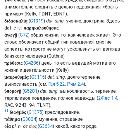
внимательно следить с целью подражания, «брать
пример» (
Kelly
;
TDNT
;
EDNT
).
(
G1319
)
dat.
sing.
учение, доктрина. Здесь
διδασκαλίᾳ
dat.
с
гл.
.
παρηκολούθησας
(
G72
) образ жизни, то, как человек живет. Это
ἀγωγῇ
слово обозначает общий тип поведения, многие
аспекты которого не могут ускользнуть от взгляда
близкого человека (
Guthrie
).
(
G4286
) цель; то есть ведущий мотив его
πρόθεσις
жизни и деятельности (
Kelly
).
(
G3115
)
dat.
sing.
долготерпение,
μακροθυμίᾳ
выносливость (
см.
Гал 5:22
;
Рим 2:4
).
(
G5281
)
dat.
sing.
выносливость, терпение,
ὑπομονῇ
терпеливое поведение, полное надежды (
2Фес 1:4
;
RAC
, 9:243−94;
TLNT
).
11
(
G1375
) преследование.
διωγμός
(
G3804
) мучение, страдание.
πάθημα
pl.
n.
от
(
G3634
) какой, какого рода.
οἷα
οἷος