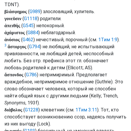
TDNT
).
(
G989
) злословящий, хулитель.
βλάσφημος
(
G1118
) родители.
γονεῦσιν
(
G545
) непокорный.
ἀπειθής
(
G884
) неблагодарный.
ἀχάριστος
(
G462
) нечестивый, порочный (
см.
1Тим 1:9
).
ἀνόσιος
3
(
G794
) не любящий, не испытывающий
ἄστοργος
привязанности, не любящий детей, неспособный
любить. Без отр. префикса этот
гл.
обозначает
любовь родителей к детям (
Ellicott
;
AS
).
(
G786
) непримиримый. Предполагает
ἄσπονδος
враждебное, непримиримое отношение (
Guthrie
). Это
слово обозначает человека, который не способен
найти общий язык с другими людьми (
Kelly
;
Trench,
Synonyms
, 193f).
(
G1228
) клеветник (
см.
1Тим 3:11
). Тот, кто
διάβολος
способствует возникновению ссор, надеясь получить
из них выгоду (
Lock
).
(
G193
) бессильный, не умеющий владеть
ἀκρατής