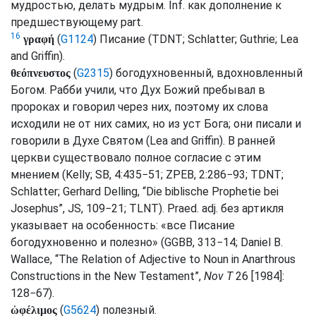
мудростью, делать мудрым.
Inf.
как дополнение к
предшествующему
part.
16
(
G1124
) Писание (
TDNT
;
Schlatter
;
Guthrie
;
Lea
γραφή
and Griffin
).
(
G2315
) богодухновенный, вдохновленный
θεόπνευστος
Богом. Рабби учили, что Дух Божий пребывал в
пророках и говорил через них, поэтому их слова
исходили не от них самих, но из уст Бога; они писали и
говорили в Духе Святом (
Lea and Griffin
). В ранней
церкви существовало полное согласие с этим
мнением (
Kelly
;
SB
, 4:435−51;
ZPEB
, 2:286−93;
TDNT
;
Schlatter
; Gerhard Delling, “Die biblische Prophetie bei
Josephus”,
JS
, 109−21;
TLNT
).
Praed.
adj.
без артикля
указывает на особенность: «все Писание
богодухновенно и полезно» (
GGBB
, 313−14; Daniel B.
Wallace, “The Relation of Adjective to Noun in Anarthrous
Constructions in the New Testament”,
Nov T
26 [1984]:
128−67).
(
G5624
) полезный.
ὠφέλιμος