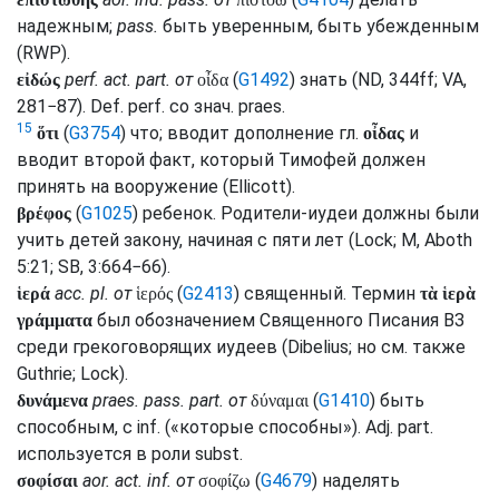
надежным;
pass.
быть уверенным, быть убежденным
(
RWP
).
perf.
act.
part.
от
(
G1492
) знать (
ND
, 344ff;
VA
,
εἰδώς
οἶδα
281−87).
Def.
perf.
со знач.
praes.
15
(
G3754
) что; вводит дополнение
гл.
и
ὅτι
οἶδας
вводит второй факт, который Тимофей должен
принять на вооружение (
Ellicott
).
(
G1025
) ребенок. Родители-иудеи должны были
βρέφος
учить детей закону, начиная с пяти лет (
Lock
;
M
, Aboth
5:21;
SB
, 3:664−66).
acc.
pl.
от
(
G2413
) священный. Термин
ἱερά
ἱερός
τὰ ἱερὰ
был обозначением Священного Писания ВЗ
γράμματα
среди грекоговорящих иудеев (
Dibelius
; но
см.
также
Guthrie
;
Lock
).
praes.
pass.
part.
от
(
G1410
) быть
δυνάμενα
δύναμαι
способным, с
inf.
(«которые способны»).
Adj.
part.
используется в роли
subst.
aor.
act.
inf.
от
(
G4679
) наделять
σοφίσαι
σοφίζω