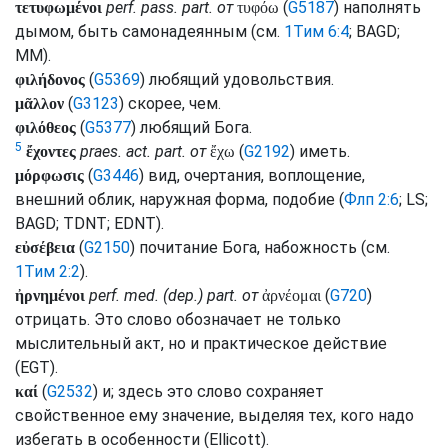
perf.
pass.
part.
от
(
G5187
) наполнять
τετυφωμένοι
τυφόω
дымом, быть самонадеянным (
см.
1Тим 6:4
;
BAGD
;
MM
).
(
G5369
) любящий удовольствия.
φιλήδονος
(
G3123
) скорее, чем.
μᾶλλον
(
G5377
) любящий Бога.
φιλόθεος
5
praes.
act.
part.
от
(
G2192
) иметь.
ἔχοντες
ἔχω
(
G3446
) вид, очертания, воплощение,
μόρφωσις
внешний облик, наружная форма, подобие (
Флп 2:6
;
LS
;
BAGD
;
TDNT
;
EDNT
).
(
G2150
) почитание Бога, набожность (
см.
εὐσέβεια
1Тим 2:2
).
perf.
med.
(
dep.
)
part.
от
(
G720
)
ἠρνημένοι
ἀρνέομαι
отрицать. Это слово обозначает не только
мыслительный акт, но и практическое действие
(
EGT
).
(
G2532
) и; здесь это слово сохраняет
καί
свойственное ему значение, выделяя тех, кого надо
избегать в особенности (
Ellicott
).