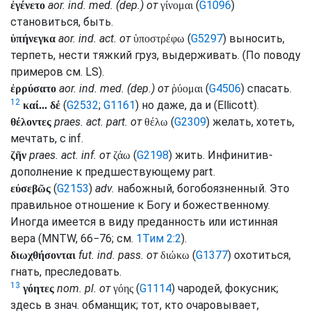
aor.
ind.
med.
(
dep.
) от
(
G1096
)
ἐγένετο
γίνομαι
становиться, быть.
aor.
ind.
act.
от
(
G5297
) выносить,
ὑπήνεγκα
ὑποστρέφω
терпеть, нести тяжкий груз, выдерживать. (По поводу
примеров
см.
LS
).
aor.
ind.
med.
(
dep.
) от
(
G4506
) спасать.
ἐρρύσατο
ῥύομαι
12
(
G2532
;
G1161
) но даже, да и (
Ellicott
).
καί... δέ
praes.
act.
part.
от
(
G2309
) желать, хотеть,
θέλοντες
θέλω
мечтать, с
inf.
praes.
act.
inf.
от
(
G2198
) жить. Инфинитив-
ζῆν
ζάω
дополнение к предшествующему
part.
(
G2153
)
adv.
набожный, богобоязненный. Это
εὐσεβῶς
правильное отношение к Богу и божественному.
Иногда имеется в виду преданность или истинная
вера (
MNTW
, 66−76;
см.
1Тим 2:2
).
fut.
ind.
pass.
от
(
G1377
) охотиться,
διωχθήσονται
διώκω
гнать, преследовать.
13
nom.
pl.
от
(
G1114
) чародей, фокусник;
γόητες
γόης
здесь в знач. обманщик; тот, кто очаровывает,