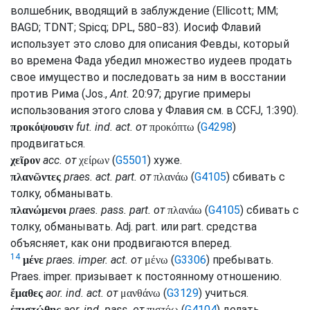
волшебник, вводящий в заблуждение (
Ellicott
;
MM
;
BAGD
;
TDNT
;
Spicq
;
DPL
, 580−83). Иосиф Флавий
использует это слово для описания Февды, который
во времена Фада убедил множество иудеев продать
свое имущество и последовать за ним в восстании
против Рима (
Jos.,
Ant.
20:97; другие примеры
использования этого слова у Флавия
см.
в
CCFJ
, 1:390).
fut.
ind.
act.
от
(
G4298
)
προκόψουσιν
προκόπτω
продвигаться.
acc.
от
(
G5501
) хуже.
χεῖρον
χείρων
praes.
act.
part.
от
(
G4105
) сбивать с
πλανῶντες
πλανάω
толку, обманывать.
praes.
pass.
part.
от
(
G4105
) сбивать с
πλανώμενοι
πλανάω
толку, обманывать.
Adj.
part.
или
part.
средства
объясняет, как они продвигаются вперед.
14
praes.
imper.
act.
от
(
G3306
) пребывать.
μένε
μένω
Praes.
imper.
призывает к постоянному отношению.
aor.
ind.
act.
от
(
G3129
) учиться.
ἔμαθες
μανθάνω
aor.
ind.
pass.
от
(
G4104
) делать
ἐπιστώθης
πιστόω