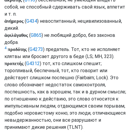
собой, не способный сдерживать свой язык, аппетит
и т. п.
(
G434
) невоспитанный, нецивилизованный,
ἀνήμερος
дикий.
(
G865
) не любящий добро, без законов
ἀφιλάγαθος
добра.
4
(
G4273
) предатель. Тот, кто не исполняет
προδότης
клятвы или бросает другого в беде (
LS
;
MH
, 323).
(
G4312
) тот, кто слишком спешит;
προπετής
торопливый, беспечный, тот, кто говорит или
действует слишком поспешно (
Fairbairn
;
Lock
). Это
слово обозначает недостаток самоконтроля,
поспешность, как в хорошем, так и в дурном смысле;
по отношению к действию, это слово относится к
импульсивным людям, отдающимся своим порывам,
подобно норовистому коню; это люди, отличающиеся
невыдержанностью, они все разрушают и
принимают дикие решения (
TLNT
).