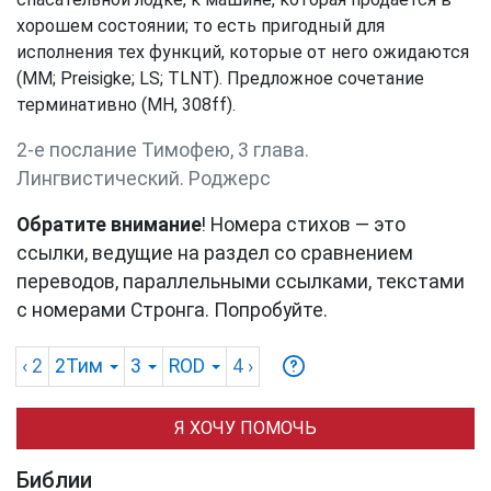
хорошем состоянии; то есть пригодный для
исполнения тех функций, которые от него ожидаются
(
MM
;
Preisigke
;
LS
;
TLNT
). Предложное сочетание
терминативно (
MH
, 308ff).
2-е послание Тимофею, 3 глава.
Лингвистический. Роджерс
Обратите внимание
! Номера стихов — это
ссылки, ведущие на раздел со сравнением
переводов, параллельными ссылками, текстами
с номерами Стронга. Попробуйте.
‹ 2
2Тим
3
ROD
4
›
Я ХОЧУ ПОМОЧЬ
Библии