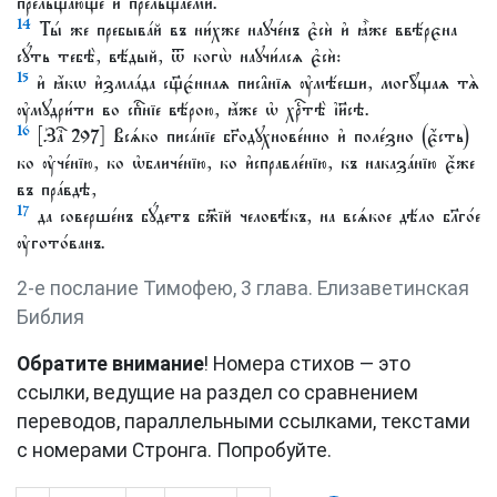
прельща́юще и҆ прельща́еми.
14
Ты́ же пребыва́й въ ни́хже наꙋче́нъ є҆сѝ и҆ ꙗ҆̀же ввѣ́рєна
сꙋ́ть тебѣ̀, вѣ́дый, ѿ когѡ̀ наꙋчи́лсѧ є҆сѝ:
15
и҆ ꙗ҆́кѡ и҆змла́да сщ҃є́ннаѧ писа̑нїѧ ᲂу҆мѣ́еши, могꙋ̑щаѧ тѧ̀
ᲂу҆мꙋдри́ти во спⷭ҇нїе вѣ́рою, ꙗ҆́же ѡ҆ хрⷭ҇тѣ̀ і҆и҃сѣ.
16
[Заⷱ҇ 297] Всѧ́ко писа́нїе бг҃одꙋхнове́нно и҆ поле́зно (є҆́сть)
ко ᲂу҆че́нїю, ко ѡ҆бличе́нїю, ко и҆справле́нїю, къ наказа́нїю є҆́же
въ пра́вдѣ,
17
да соверше́нъ бꙋ́детъ бж҃їй человѣ́къ, на всѧ́кое дѣ́ло бл҃го́е
ᲂу҆гото́ванъ.
2-е послание Тимофею, 3 глава. Елизаветинская
Библия
Обратите внимание
! Номера стихов — это
ссылки, ведущие на раздел со сравнением
переводов, параллельными ссылками, текстами
с номерами Стронга. Попробуйте.