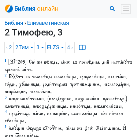
Библия
онлайн
Библия
›
Елизаветинская
2 Тимофею, 3
‹ 2
2Тим
3
ELZS
4
›
1
[Заⷱ҇ 295] Сїе́ же вѣ́ждь, ꙗ҆́кѡ въ послѣ̑днїѧ дни̑ наста́нꙋтъ
времена̀ лю̑та.
2
Бꙋ́дꙋтъ бо человѣ́цы самолю́бцы, сребролю́бцы, велича́ви,
го́рди, хꙋ̑льницы, роди́телємъ проти́вѧщїисѧ, неблагода́рни,
непра́ведни, нелюбо́вни,
3
непримири́тельни, (проде́рзиви, возносли́ви, прелага́тає,)
клеветницы̀, невоздє́ржницы, некро́тцы, неблаголю́бцы,
4
преда́телє, на́гли, напыще́ни, сластолю́бцы па́че не́жели
бг҃олю́бцы,
5
и҆мꙋ́щїи ѡ҆́бразъ бл҃гочⷭ҇тїѧ, си́лы же є҆гѡ̀ ѿве́ргшїисѧ. И҆
си́хъ ѿвраща́йсѧ.