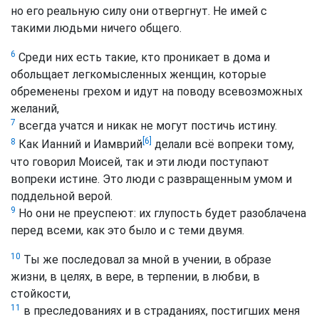
но его реальную силу они отвергнут. Не имей с
такими людьми ничего общего.
6
Среди них есть такие, кто проникает в дома и
обольщает легкомысленных женщин, которые
обременены грехом и идут на поводу всевозможных
желаний,
7
всегда учатся и никак не могут постичь истину.
[6]
8
Как Ианний и Иамврий
делали всё вопреки тому,
что говорил Моисей, так и эти люди поступают
вопреки истине. Это люди с развращенным умом и
поддельной верой.
9
Но они не преуспеют: их глупость будет разоблачена
перед всеми, как это было и с теми двумя.
10
Ты же последовал за мной в учении, в образе
жизни, в целях, в вере, в терпении, в любви, в
стойкости,
11
в преследованиях и в страданиях, постигших меня