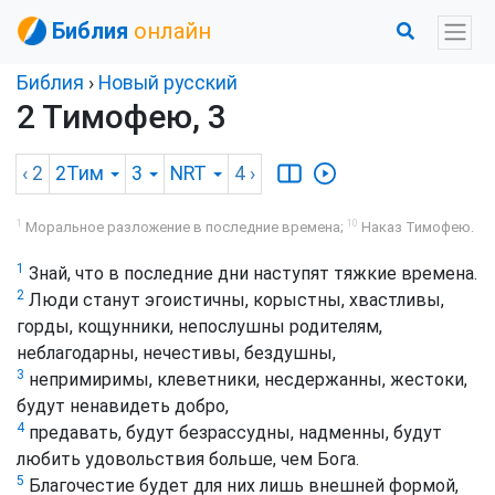
Библия
онлайн
Библия
›
Новый русский
2 Тимофею, 3
‹ 2
2Тим
3
NRT
4
›
1
10
Моральное разложение в последние времена;
Наказ Тимофею.
1
Знай, что в последние дни наступят тяжкие времена.
2
Люди станут эгоистичны, корыстны, хвастливы,
горды, кощунники, непослушны родителям,
неблагодарны, нечестивы, бездушны,
3
непримиримы, клеветники, несдержанны, жестоки,
будут ненавидеть добро,
4
предавать, будут безрассудны, надменны, будут
любить удовольствия больше, чем Бога.
5
Благочестие будет для них лишь внешней формой,