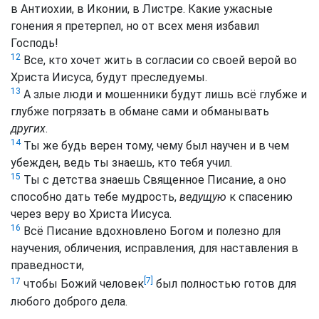
в Антиохии, в Иконии, в Листре. Какие ужасные
гонения я претерпел, но от всех меня избавил
Господь!
12
Все, кто хочет жить в согласии со своей верой во
Христа Иисуса, будут преследуемы.
13
А злые люди и мошенники будут лишь всё глубже и
глубже погрязать в обмане сами и обманывать
других
.
14
Ты же будь верен тому, чему был научен и в чем
убежден, ведь ты знаешь, кто тебя учил.
15
Ты с детства знаешь Священное Писание, а оно
способно дать тебе мудрость,
ведущую
к спасению
через веру во Христа Иисуса.
16
Всё Писание вдохновлено Богом и полезно для
научения, обличения, исправления, для наставления в
праведности,
[7]
17
чтобы Божий человек
был полностью готов для
любого доброго дела.