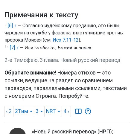
Примечания к тексту
8
[6] ↑
— Согласно иудейскому преданию, это были
чародеи на службе у фараона, выступившие против
пророка Моисея (см.
Исх 7:11-12
).
17
[7] ↑
— Или:
чтобы ты, Божий человек.
2-е Тимофею, 3 глава. Новый русский перевод
Обратите внимание
! Номера стихов — это
ссылки, ведущие на раздел со сравнением
переводов, параллельными ссылками, текстами
с номерами Стронга. Попробуйте.
‹ 2
2Тим
3
NRT
4
›
«Новый русский перевод» (НРП);