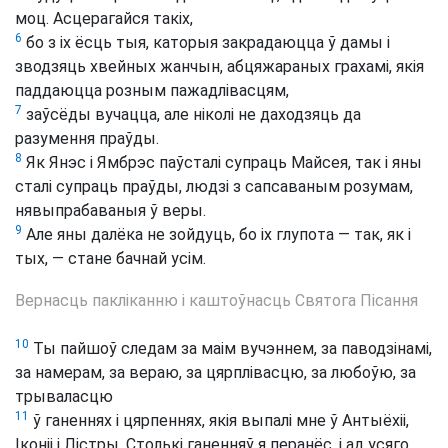
моц. Асцерагайся такіх,
6
бо з іх ёсць тыя, каторыя закрадаюцца ў дамы і
зводзяць хвейных жанчын, абцяжараных грахамі, якія
паддаюцца розным пажадлівасцям,
7
заўсёды вучацца, але ніколі не даходзяць да
разумення праўды.
8
Як Янэс і Ямбрэс паўсталі супраць Майсея, так і яны
сталі супраць праўды, людзі з сапсаваным розумам,
нявыпрабаваныя ў веры.
9
Але яны далёка не зойдуць, бо іх глупота — так, як і
тых, — стане бачнай усім.
Вернасць пакліканню і каштоўнасць Святога Пісання
10
Ты пайшоў следам за маім вучэннем, за паводзінамі,
за намерам, за вераю, за цярплівасцю, за любоўю, за
трываласцю
11
ў ганеннях і цярпеннях, якія выпалі мне ў Антыёхіі,
Іконіі і Лістры. Столькі ганенняў я перанёс, і ад усяго