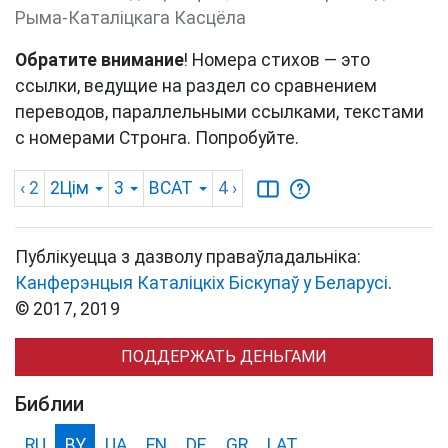
Рыма-Каталіцкага Касцёла
Обратите внимание
! Номера стихов — это
ссылки, ведущие на раздел со сравнением
переводов, параллельными ссылками, текстами
с номерами Стронга. Попробуйте.
‹ 2
2Цім
3
BCAT
4
›
Публікуецца з дазволу праваўладальніка:
Канферэнцыя Каталіцкіх Біскупаў у Беларусі
.
© 2017, 2019
ПОДДЕРЖАТЬ ДЕНЬГАМИ
Библии
RU
BY
UA
EN
DE
GR
LAT