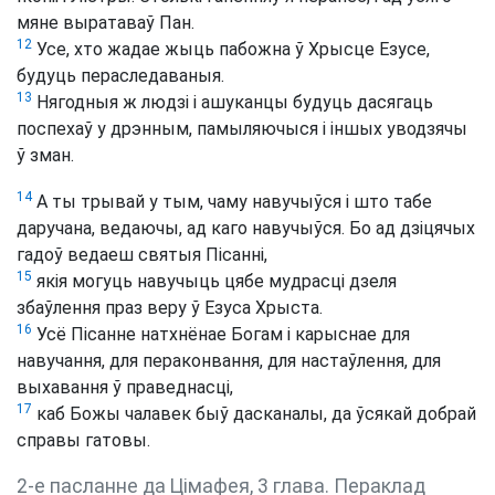
мяне выратаваў Пан.
12
Усе, хто жадае жыць пабожна ў Хрысце Езусе,
будуць пераследаваныя.
13
Нягодныя ж людзі і ашуканцы будуць дасягаць
поспехаў у дрэнным, памыляючыся і іншых уводзячы
ў зман.
14
А ты трывай у тым, чаму навучыўся і што табе
даручана, ведаючы, ад каго навучыўся. Бо ад дзіцячых
гадоў ведаеш святыя Пісанні,
15
якія могуць навучыць цябе мудрасці дзеля
збаўлення праз веру ў Езуса Хрыста.
16
Усё Пісанне натхнёнае Богам і карыснае для
навучання, для пераконвання, для настаўлення, для
выхавання ў праведнасці,
17
каб Божы чалавек быў дасканалы, да ўсякай добрай
справы гатовы.
2-е пасланне да Цімафея, 3 глава. Пераклад