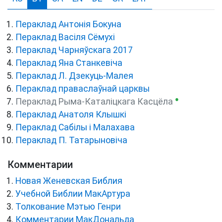
Пераклад Антонія Бокуна
Пераклад Васіля Сёмухі
Пераклад Чарняўскага 2017
Пераклад Яна Станкевіча
Пераклад Л. Дзекуць-Малея
Пераклад праваслаўнай царквы
●
Пераклад Рыма-Каталіцкага Касцёла
Пераклад Анатоля Клышкi
Пераклад Сабілы і Малахава
Пераклад П. Татарыновіча
Комментарии
Новая Женевская Библия
Учебной Библии МакАртура
Толкование Мэтью Генри
Комментарии МакДональда