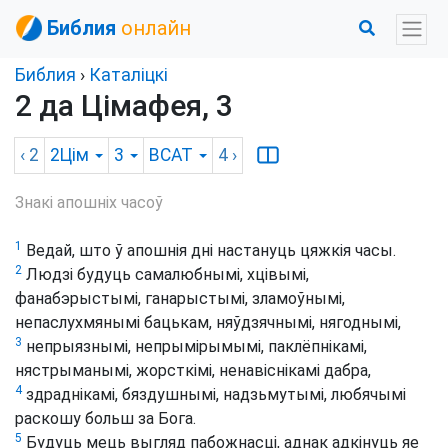
Библия
онлайн
Библия
›
Каталіцкі
2 да Цімафея, 3
‹ 2
2Цім
3
BCAT
4
›
Знакі апошніх часоў
1
Ведай, што ў апошнія дні настануць цяжкія часы.
2
Людзі будуць самалюбнымі, хцівымі,
фанабэрыстымі, ганарыстымі, зламоўнымі,
непаслухмянымі бацькам, няўдзячнымі, нягоднымі,
3
непрыязнымі, непрымірымымі, паклёпнікамі,
нястрыманымі, жорсткімі, ненавіснікамі дабра,
4
здраднікамі, бяздушнымі, надзьмутымі, любячымі
раскошу больш за Бога.
5
Будуць мець выгляд пабожнасці, аднак адкінуць яе