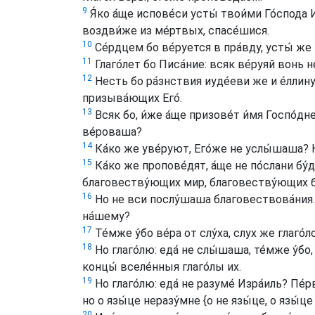
9
Я́ко а́ще испове́си усты́ твои́ми Го́спода И
воздви́же из ме́ртвых, спасе́шися.
10
Се́рдцем бо ве́руется в пра́вду, усты́ же
11
Глаго́лет бо Писа́ние: всяк ве́руяй вонь 
12
Несть бо ра́знствия иуде́еви же и е́ллину
призыва́ющих Его́.
13
Всяк бо, и́же а́ще призове́т и́мя Госпо́дне,
ве́роваша?
14
Ка́ко же уве́руют, Его́же не услы́шаша?
15
Ка́ко же пропове́дят, а́ще не по́слани бу́д
благовеству́ющих мир, благовеству́ющих бл
16
Но не вси послу́шаша благовествова́ния. Ис
на́шему?
17
Те́мже у́бо ве́ра от слу́ха, слух же глаго́
18
Но глаго́лю: еда́ не слы́шаша, те́мже у́бо
концы́ вселе́нныя глаго́лы их.
19
Но глаго́лю: еда́ не разуме́ Изра́иль? Пе́
но о язы́це неразу́мне
{о не язы́це, о язы́ц
20