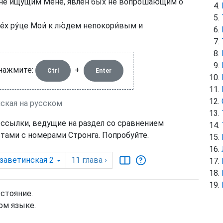
я не и́щущим Мене́, явле́н бых не вопроша́ющим о
е́х ру́це Мои́ к лю́дем непокори́вым и
 нажмите:
+
Ctrl
Enter
нская на русском
 ссылки, ведущие на раздел со сравнением
тами с номерами Стронга. Попробуйте.
заветинская 2
11
глава
›
остояние.
ом языке.