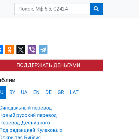
ПОДДЕРЖАТЬ ДЕНЬГАМИ
иблии
RU
BY
UA
EN
DE
GR
LAT
Синодальный перевод
Новый русский перевод
Перевод Десницкого
Под редакцией Кулаковых
Открытая Библия