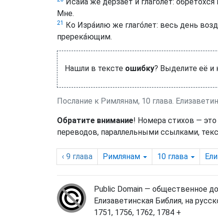
Иса́иа же дерза́ет и глаго́лет: обрето́хс
Мне.
21
Ко Изра́илю же глаго́лет: весь день возд
пререка́ющим.
Нашли в тексте
ошибку
? Выделите её и
Послание к Римлянам, 10 глава. Елизавети
Обратите внимание
! Номера стихов — это
переводов, параллельными ссылками, текс
‹ 9
глава
Римлянам
10
глава
Ели
Public Domain — общественное д
Елизаветинская Библия, на русск
1751, 1756, 1762, 1784 +