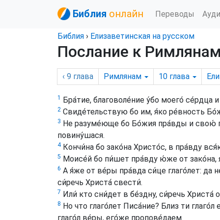
Библия
онлайн
Переводы
Ауд
Библия
›
Елизаветинская на русском
Послание к Римлянам,
‹ 9
глава
Римлянам
10
глава
Ели
1
Бра́тие, благоволе́ние у́бо моего́ се́рдца и
2
Свиде́тельствую бо им, я́ко ре́вность Бо́ж
3
Не разуме́юще бо Бо́жия пра́вды и свою́ п
повину́шася.
4
Кончи́на бо зако́на Христо́с, в пра́вду вс
5
Моисе́й бо пи́шет пра́вду ю́же от зако́на, 
6
А я́же от ве́ры пра́вда си́це глаго́лет: да 
си́речь Христа́ свести́.
7
Или́ кто сни́дет в бе́здну, си́речь Христа́ 
8
Но что глаго́лет Писа́ние? Близ ти глаго́л е
глаго́л ве́ры, его́же пропове́даем.