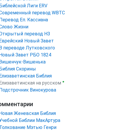
Библейской Лиги ERV
Cовременный перевод WBTC
Перевод Еп. Кассиана
Слово Жизни
Открытый перевод НЗ
Еврейский Новый Завет
В переводе Лутковского
Новый Завет РБО 1824
Вишенчук-Вишенька
Библия Скорины
Елизаветинская Библия
●
Елизаветинская на русском
Подстрочник Винокурова
омментарии
Новая Женевская Библия
Учебной Библии МакАртура
Толкование Мэтью Генри