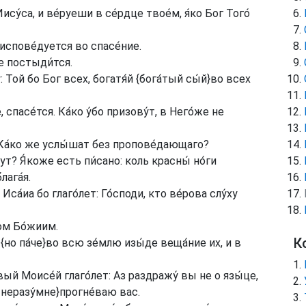
ису́са, и ве́руеши в се́рдце твое́м, я́ко Бог Того́
 испове́дуется во спасе́ние.
не постыди́тся.
: Той бо Бог всех, богатя́й
{бога́тый сы́й}
во всех
 спасе́тся. Ка́ко у́бо призову́т, в Него́же не
 Ка́ко же услы́шат без пропове́дающаго?
ут? Я́коже есть пи́сано: коль красны́ но́ги
ага́я.
а́иа бо глаго́лет: Го́споди, кто ве́рова слу́ху
лом Бо́жиим.
К
,
{но па́че}
во всю зе́млю изы́де веща́ние их, и в
рвый Моисе́й глаго́лет: Аз раздражу́ вы не о язы́це,
е неразу́мне}
прогне́ваю вас.