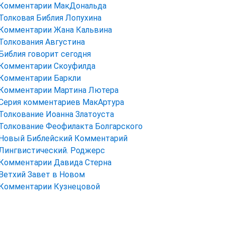
Комментарии МакДональда
Толковая Библия Лопухина
Комментарии Жана Кальвина
Толкования Августина
Библия говорит сегодня
Комментарии Скоуфилда
Комментарии Баркли
Комментарии Мартина Лютера
Серия комментариев МакАртура
Толкование Иоанна Златоуста
Толкование Феофилакта Болгарского
Новый Библейский Комментарий
Лингвистический. Роджерс
Комментарии Давида Стерна
Ветхий Завет в Новом
Комментарии Кузнецовой