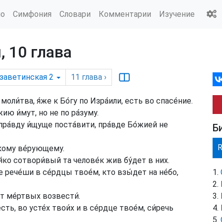
ио
Симфония
Словари
Комментарии
Изучение
 10 глава
заветинская 2
11
глава
›
 моли́тва, я́же к Бо́гу по Изра́или, есть во спасе́ние.
ию и́мут, но не по ра́зуму.
ра́вду и́щуще поста́вити, пра́вде Бо́жией не
Б
я́кому ве́рующему.
я́ко сотвори́вый та челове́к жив бу́дет в них.
не рече́ши в се́рдцы твое́м, кто взы́дет на не́бо,
от ме́ртвых возвести́.
сть, во усте́х твои́х и в се́рдце твое́м, си́речь