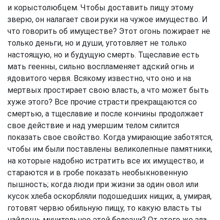
и корыстолюбцем. Чтобы доставить пищу этому
зверю, он налагает свои руки на чужое имущество. И
что говорить об имуществе? Этот огонь пожирает не
только деньги, но и души, уготовляет не только
настоящую, но и будущую смерть. Тщеславие есть
мать геенны, сильно воспламеняет адский огнь и
ядовитого червя. Всякому известно, что оно и на
мертвых простирает свою власть, а что может быть
хуже этого? Все прочие страсти прекращаются со
смертью, а тщеславие и после кончины продолжает
свое действие и над умершим телом силится
показать свое свойство. Когда умирающие заботятся,
чтобы им были поставлены великолепные памятники,
на которые надобно истратить все их имущество, и
стараются и в гробе показать необыкновенную
пышность; когда люди при жизни за один овол или
кусок хлеба оскорбляли подошедших нищих, а, умирая,
готовят червю обильную пищу, то какую власть ты
найдешь мучительнее этой болезни? От этого же зла