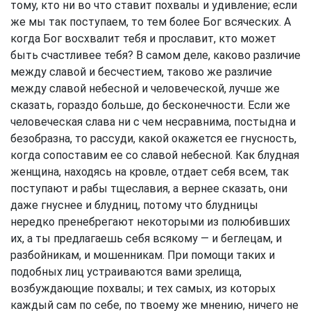
тому, кто ни во что ставит похвалы и удивление; если
же мы так поступаем, то тем более Бог всяческих. А
когда Бог восхвалит тебя и прославит, кто может
быть счастливее тебя? В самом деле, каково различие
между славой и бесчестием, таково же различие
между славой небесной и человеческой, лучше же
сказать, гораздо больше, до бесконечности. Если же
человеческая слава ни с чем несравнима, постыдна и
безобразна, то рассуди, какой окажется ее гнусность,
когда сопоставим ее со славой небесной. Как блудная
женщина, находясь на кровле, отдает себя всем, так
поступают и рабы тщеславия, а вернее сказать, они
даже гнуснее и блудниц, потому что блудницы
нередко пренебрегают некоторыми из полюбивших
их, а ты предлагаешь себя всякому — и беглецам, и
разбойникам, и мошенникам. При помощи таких и
подобных лиц устраиваются вами зрелища,
возбуждающие похвалы; и тех самых, из которых
каждый сам по себе, по твоему же мнению, ничего не