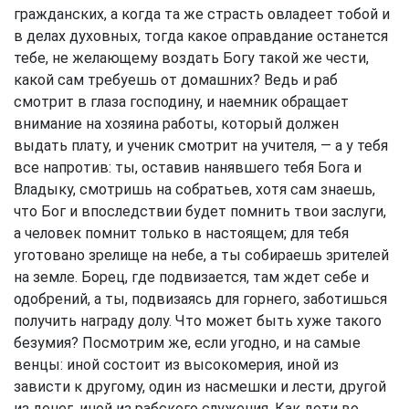
гражданских, а когда та же страсть овладеет тобой и
в делах духовных, тогда какое оправдание останется
тебе, не желающему воздать Богу такой же чести,
какой сам требуешь от домашних? Ведь и раб
смотрит в глаза господину, и наемник обращает
внимание на хозяина работы, который должен
выдать плату, и ученик смотрит на учителя, — а у тебя
все напротив: ты, оставив нанявшего тебя Бога и
Владыку, смотришь на собратьев, хотя сам знаешь,
что Бог и впоследствии будет помнить твои заслуги,
а человек помнит только в настоящем; для тебя
уготовано зрелище на небе, а ты собираешь зрителей
на земле. Борец, где подвизается, там ждет себе и
одобрений, а ты, подвизаясь для горнего, заботишься
получить награду долу. Что может быть хуже такого
безумия? Посмотрим же, если угодно, и на самые
венцы: иной состоит из высокомерия, иной из
зависти к другому, один из насмешки и лести, другой
из денег, иной из рабского служения. Как дети во