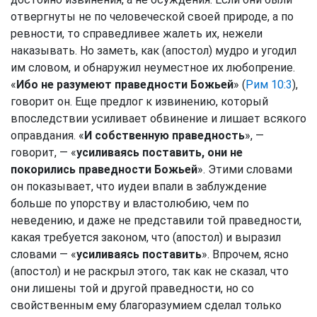
отвергнуты не по человеческой своей природе, а по
ревности, то справедливее жалеть их, нежели
наказывать. Но заметь, как (апостол) мудро и угодил
им словом, и обнаружил неуместное их любопрение.
«
Ибо не разумеют праведности Божьей
» (
Рим 10:3
),
говорит он. Еще предлог к извинению, который
впоследствии усиливает обвинение и лишает всякого
оправдания. «
И собственную праведность
», —
говорит, — «
усиливаясь поставить, они не
покорились праведности Божьей
». Этими словами
он показывает, что иудеи впали в заблуждение
больше по упорству и властолюбию, чем по
неведению, и даже не представили той праведности,
какая требуется законом, что (апостол) и выразил
словами — «
усиливаясь поставить
». Впрочем, ясно
(апостол) и не раскрыл этого, так как не сказал, что
они лишены той и другой праведности, но со
свойственным ему благоразумием сделал только