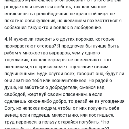
рождается и нечистая любовь, так как многие
вовлечены в прелюбодеяние не красотой лица, не
похотью совокупления, но желанием похвастаться: я
соблазнил такую-то и вовлек в любодеяние.
4. И нужно ли говорить о других пороках, которые
произрастают отсюда? Я предпочел бы лучше быть
рабом у множества варваров, чем у одного
тщеславия, так как варвары не повелевают того
пленникам, что приказывает тщеславие своим
подчиненным. Будь слугой всех, говорит оно, будут ли
они знатнее тебя или незначительнее. Не радей о
душе, не заботься о добродетели, смейся над
свободой, жертвуй своим спасением, а если
сделаешь какое-либо добро, то делай не из угождения
Богу, но напоказ людям, чтобы от них получить себе
венец; если подаешь милостыню, или постишься,
труд перенеси, а пользу старайся погубить. Что
может быть бесчеловечнее таких требований?