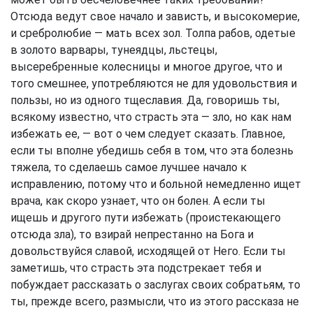
Отсюда ведут свое начало и зависть, и высокомерие,
и сребролюбие — мать всех зол. Толпа рабов, одетые
в золото варвары, тунеядцы, льстецы,
высеребренные колесницы и многое другое, что и
того смешнее, употребляются не для удовольствия и
пользы, но из одного тщеславия. Да, говоришь ты,
всякому известно, что страсть эта — зло, но как нам
избежать ее, — вот о чем следует сказать. Главное,
если ты вполне убедишь себя в том, что эта болезнь
тяжела, то сделаешь самое лучшее начало к
исправлению, потому что и больной немедленно ищет
врача, как скоро узнает, что он болен. А если ты
ищешь и другого пути избежать (проистекающего
отсюда зла), то взирай непрестанно на Бога и
довольствуйся славой, исходящей от Него. Если ты
заметишь, что страсть эта подстрекает тебя и
побуждает рассказать о заслугах своих собратьям, то
ты, прежде всего, размысли, что из этого рассказа не