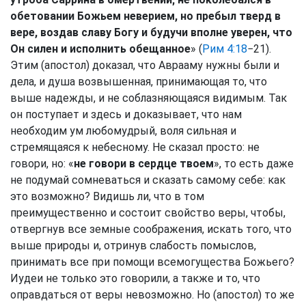
обетовании Божьем неверием, но пребыл тверд в
вере, воздав славу Богу и будучи вполне уверен, что
Он силен и исполнить обещанное
» (
Рим 4:18
−21).
Этим (апостол) доказал, что Аврааму нужны были и
дела, и душа возвышенная, принимающая то, что
выше надежды, и не соблазняющаяся видимым. Так
он поступает и здесь и доказывает, что нам
необходим ум любомудрый, воля сильная и
стремящаяся к небесному. Не сказал просто: не
говори, но: «
не говори в сердце твоем
», то есть даже
не подумай сомневаться и сказать самому себе: как
это возможно? Видишь ли, что в том
преимущественно и состоит свойство веры, чтобы,
отвергнув все земные соображения, искать того, что
выше природы и, отринув слабость помыслов,
принимать все при помощи всемогущества Божьего?
Иудеи не только это говорили, а также и то, что
оправдаться от веры невозможно. Но (апостол) то же