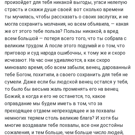
произойдет для тебя никакой выгоды, угаси нелепую
страсть и скажи душе своей: вот сколько времени
ты мучилась, чтобы рассказать о своих заслугах, и не
могла сохранить молчания, но всем объявила, — какая
же от этого тебе польза? Пользы никакой, а вред
всем большой — потеря всего того, что ты собрала с
великим трудом. А после этого подумай и о том, что
приговор и суд народа ошибочны, к тому же и скоро
исчезают. На час они удивляются, а как скоро
миновало время, обо всем забыли; венец, дарованный
тебе Богом, похитили, а своего сохранить для тебя не
сумели. Даже если бы людской венец остался у тебя,
то было бы весьма жаль променять его на венец
Божий; а когда и его не останется, то, какое
оправдание мы будем иметь в том, что за
преходящее отдаем непреходящее и за похвалы
немногих теряем столь великие блага? И хотя бы
многие воздавали тебе похвалы, все они достойны
сожаления, и тем больше, чем больше число людей,