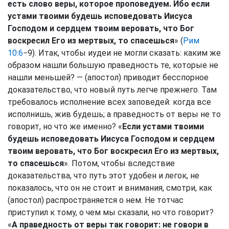
есть слово веры, которое проповедуем. Ибо если
устами твоими будешь исповедовать Иисуса
Господом и сердцем твоим веровать, что Бог
воскресил Его из мертвых, то спасешься
» (
Рим
10:6
−9). Итак, чтобы иудеи не могли сказать: каким же
образом нашли большую праведность те, которые не
нашли меньшей? — (апостол) приводит бесспорное
доказательство, что новый путь легче прежнего. Там
требовалось исполнение всех заповедей: когда все
исполнишь, жив будешь; а праведность от веры не то
говорит, но что же именно? «
Если устами твоими
будешь исповедовать Иисуса Господом и сердцем
твоим веровать, что Бог воскресил Его из мертвых,
то спасешься
». Потом, чтобы вследствие
доказательства, что путь этот удобен и легок, не
показалось, что он не стоит и внимания, смотри, как
(апостол) распространяется о нем. Не тотчас
приступил к тому, о чем мы сказали, но что говорит?
«
А праведность от веры так говорит: не говори в