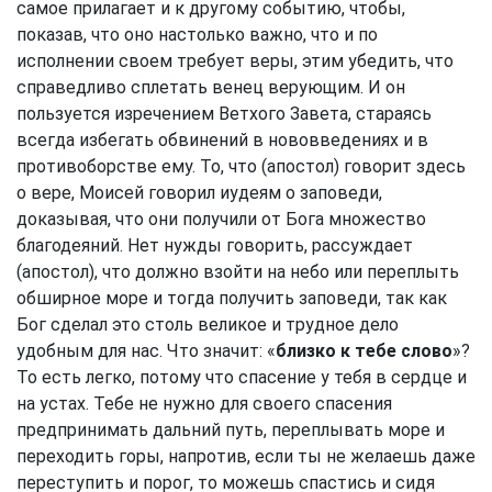
самое прилагает и к другому событию, чтобы,
показав, что оно настолько важно, что и по
исполнении своем требует веры, этим убедить, что
справедливо сплетать венец верующим. И он
пользуется изречением Ветхого Завета, стараясь
всегда избегать обвинений в нововведениях и в
противоборстве ему. То, что (апостол) говорит здесь
о вере, Моисей говорил иудеям о заповеди,
доказывая, что они получили от Бога множество
благодеяний. Нет нужды говорить, рассуждает
(апостол), что должно взойти на небо или переплыть
обширное море и тогда получить заповеди, так как
Бог сделал это столь великое и трудное дело
удобным для нас. Что значит: «
близко к тебе слово
»?
То есть легко, потому что спасение у тебя в сердце и
на устах. Тебе не нужно для своего спасения
предпринимать дальний путь, переплывать море и
переходить горы, напротив, если ты не желаешь даже
переступить и порог, то можешь спастись и сидя