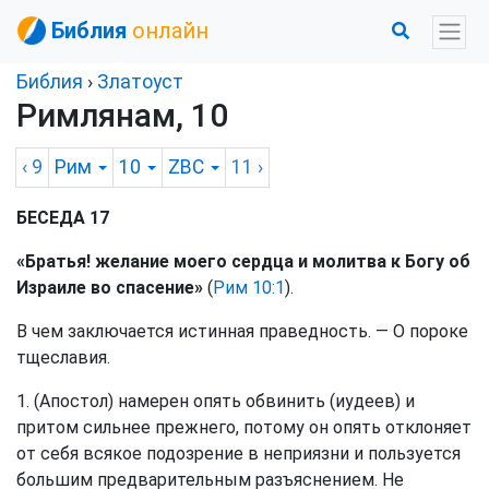
Библия
онлайн
Библия
›
Златоуст
Римлянам, 10
‹ 9
Рим
10
ZBC
11
›
БЕСЕДА 17
«Братья! желание моего сердца и молитва к Богу об
Израиле во спасение»
(
Рим 10:1
).
В чем заключается истинная праведность. — О пороке
тщеславия.
1. (Апостол) намерен опять обвинить (иудеев) и
притом сильнее прежнего, потому он опять отклоняет
от себя всякое подозрение в неприязни и пользуется
большим предварительным разъяснением. Не