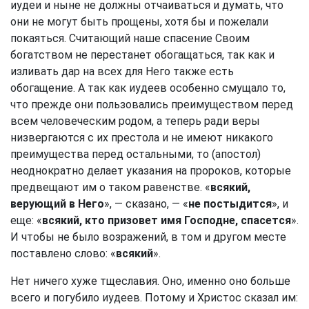
иудеи и ныне не должны отчаиваться и думать, что
они не могут быть прощены, хотя бы и пожелали
покаяться. Считающий наше спасение Своим
богатством не перестанет обогащаться, так как и
изливать дар на всех для Него также есть
обогащение. А так как иудеев особенно смущало то,
что прежде они пользовались преимуществом перед
всем человеческим родом, а теперь ради веры
низвергаются с их престола и не имеют никакого
преимущества перед остальными, то (апостол)
неоднократно делает указания на пророков, которые
предвещают им о таком равенстве. «
всякий,
верующий в Него
», — сказано, — «
не постыдится
», и
еще: «
всякий, кто призовет имя Господне, спасется
».
И чтобы не было возражений, в том и другом месте
поставлено слово: «
всякий
».
Нет ничего хуже тщеславия. Оно, именно оно больше
всего и погубило иудеев. Потому и Христос сказал им: