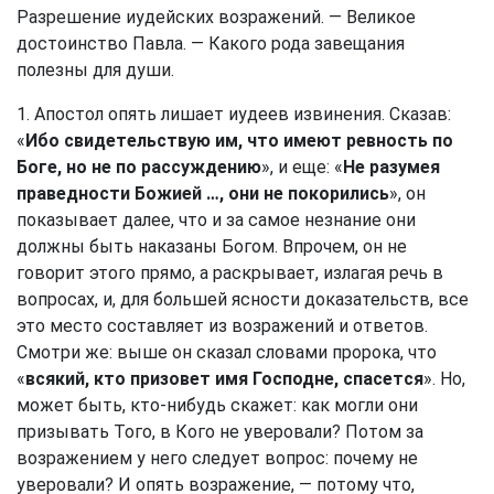
Разрешение иудейских возражений. — Великое
достоинство Павла. — Какого рода завещания
полезны для души.
1. Апостол опять лишает иудеев извинения. Сказав:
«
Ибо свидетельствую им, что имеют ревность по
Боге, но не по рассуждению
», и еще: «
Не разумея
праведности Божией …, они не покорились
», он
показывает далее, что и за самое незнание они
должны быть наказаны Богом. Впрочем, он не
говорит этого прямо, а раскрывает, излагая речь в
вопросах, и, для большей ясности доказательств, все
это место составляет из возражений и ответов.
Смотри же: выше он сказал словами пророка, что
«
всякий, кто призовет имя Господне, спасется
». Но,
может быть, кто-нибудь скажет: как могли они
призывать Того, в Кого не уверовали? Потом за
возражением у него следует вопрос: почему не
уверовали? И опять возражение, — потому что,