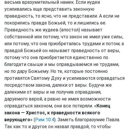
весьма вразумительный намек. Если иудеи
усиливались еще представить законную
праведность, то ясно, что не представили. А если не
покорились правде Божьей, то и лишились ее.
Праведность же иудеев (апостол) называет
собственной или потому, что закон не имел уже силы,
или потому, что она приобреталась трудами и потом; а
правдой Божьей он называет праведность от веры,
потому что она приобретается единственно по
благодати свыше и мы оправдываемся не трудами,
но по дару Божьему. Но те, которые постоянно
противятся Святому Духу и усиливаются оправдаться
посредством закона, далеки от веры. Будучи же
далекими от веры и не получив оправдания,
даруемого верой, а равно не имея возможности
оправдаться законом, они все потеряли. «
Конец
закона — Христос, к праведности всякого
верующего
» (
Рим 10:4
). Заметь благоразумие Павла.
Так как то и другое он назвал правдой, то чтобы