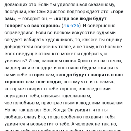
делающих это. Если ты удивляешься сказанному,
послушай, как Сам Христос подтверждает это: «
горе
вам
», — говорит он, — «
когда все люди будут
говорить о вас хорошо
» (
Лк 6:26
). И совершенно
справедливо. Если во всяком искусстве судьями
следует избирать художников, то, как же ты оценку
добродетели вверяешь толпе, а не тому, кто больше
всех сведущ в этом, кто может и одобрить, и
увенчать? Итак, напишем слово Христово на стенах,
на дверях и в сердце, и постоянно будем говорить
сами себе: «
горе
» нам, «
когда будут говорить о вас
хорошо
» нам «
все люди
», потому что и те самые,
которые говорят о тебе хорошо, впоследствии
осуждают тебя, называя тщеславным,
честолюбивым, пристрастным к людским похвалам.
Но не так делает Бог. Когда Он увидит, что ты
любишь славу Его, тогда особенно похвалит тебя,
удивится и возвестит о тебе. А человек не так, но,
считая тебя не свободным, а рабом, и часто угождая