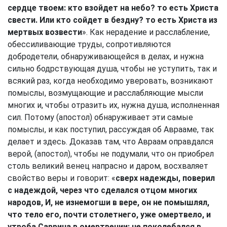
сердце твоем: кто взойдет на небо? то есть Христа
свести. Или кто сойдет в бездну? то есть Христа из
мертвых возвести
». Как нерадение и расслабление,
обессиливающие труды, сопротивляются
добродетели, обнаруживающейся в делах, и нужна
сильно бодрствующая душа, чтобы не уступить, так и
всякий раз, когда необходимо уверовать, возникают
помыслы, возмущающие и расслабляющие мысли
многих и, чтобы отразить их, нужна душа, исполненная
сил. Потому (апостол) обнаруживает эти самые
помыслы, и как поступил, рассуждая об Аврааме, так
делает и здесь. Доказав там, что Авраам оправдался
верой, (апостол), чтобы не подумали, что он приобрел
столь великий венец напрасно и даром, восхваляет
свойство веры и говорит: «
сверх надежды, поверил
с надеждой, через что сделался отцом многих
народов, И, не изнемогши в вере, он не помышлял,
что тело его, почти столетнего, уже омертвело, и
утроба Саррина в омертвении; не поколебался в