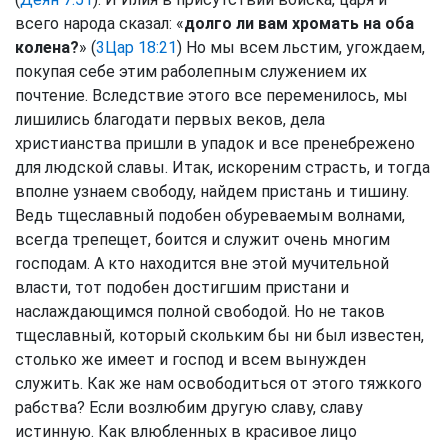
всего народа сказал: «
долго ли вам хромать на оба
колена?
» (
3Цар 18:21
) Но мы всем льстим, угождаем,
покупая себе этим раболепным служением их
почтение. Вследствие этого все переменилось, мы
лишились благодати первых веков, дела
христианства пришли в упадок и все пренебрежено
для людской славы. Итак, искореним страсть, и тогда
вполне узнаем свободу, найдем пристань и тишину.
Ведь тщеславный подобен обуреваемым волнами,
всегда трепещет, боится и служит очень многим
господам. А кто находится вне этой мучительной
власти, тот подобен достигшим пристани и
наслаждающимся полной свободой. Но не таков
тщеславный, который скольким бы ни был известен,
столько же имеет и господ и всем вынужден
служить. Как же нам освободиться от этого тяжкого
рабства? Если возлюбим другую славу, славу
истинную. Как влюбленных в красивое лицо