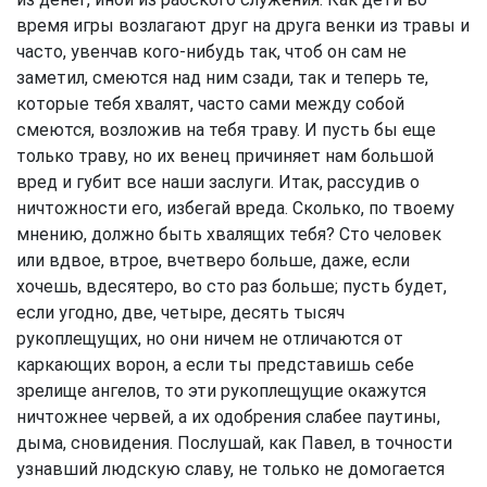
время игры возлагают друг на друга венки из травы и
часто, увенчав кого-нибудь так, чтоб он сам не
заметил, смеются над ним сзади, так и теперь те,
которые тебя хвалят, часто сами между собой
смеются, возложив на тебя траву. И пусть бы еще
только траву, но их венец причиняет нам большой
вред и губит все наши заслуги. Итак, рассудив о
ничтожности его, избегай вреда. Сколько, по твоему
мнению, должно быть хвалящих тебя? Сто человек
или вдвое, втрое, вчетверо больше, даже, если
хочешь, вдесятеро, во сто раз больше; пусть будет,
если угодно, две, четыре, десять тысяч
рукоплещущих, но они ничем не отличаются от
каркающих ворон, а если ты представишь себе
зрелище ангелов, то эти рукоплещущие окажутся
ничтожнее червей, а их одобрения слабее паутины,
дыма, сновидения. Послушай, как Павел, в точности
узнавший людскую славу, не только не домогается