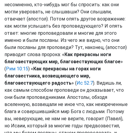
несомненно, кто-нибудь мог бы спросить: как они
могли уверовать, не слышавши? Они слышали,
отвечает (апостол). Потом опять другое возражение:
как могли услышать без проповедующего? И опять
ответ: многие проповедовали и многие для этого
именно и были посланы. Из чего же видно, что они
были посланы для проповеди? Тут, наконец, (апостол)
приводит слова пророка: «
Как прекрасны ноги
благовествующих мир, благовествующих благое
»
(
Рим 10:15
) «
Как прекрасны на горах ноги
благовестника, возвещающего мир,
благовествующего радость
» (
Ис 52:7
). Видишь ли,
как самым способом проповеди он доказывает, что
они были проповедниками. Апостолы, обходя
вселенную, возвещали не иное что, как неизреченные
блага и совершившийся мир Бога с людьми. Потому
вы, неверующие, не нам не верите, говорит (Павел),
но Исаии, который за многие годы предвозвестил,
что мы будем посланы, станем проповедовать, и