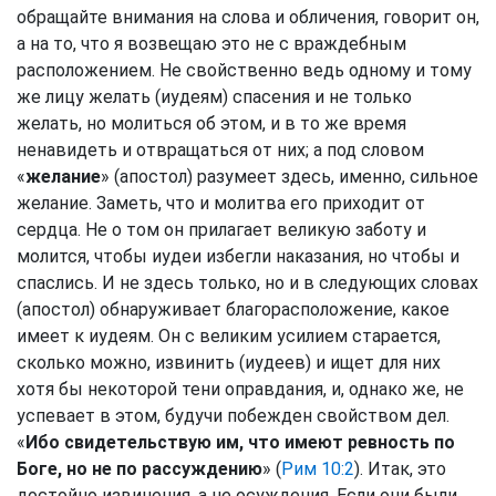
обращайте внимания на слова и обличения, говорит он,
а на то, что я возвещаю это не с враждебным
расположением. Не свойственно ведь одному и тому
же лицу желать (иудеям) спасения и не только
желать, но молиться об этом, и в то же время
ненавидеть и отвращаться от них; а под словом
«
желание
» (апостол) разумеет здесь, именно, сильное
желание. Заметь, что и молитва его приходит от
сердца. Не о том он прилагает великую заботу и
молится, чтобы иудеи избегли наказания, но чтобы и
спаслись. И не здесь только, но и в следующих словах
(апостол) обнаруживает благорасположение, какое
имеет к иудеям. Он с великим усилием старается,
сколько можно, извинить (иудеев) и ищет для них
хотя бы некоторой тени оправдания, и, однако же, не
успевает в этом, будучи побежден свойством дел.
«
Ибо свидетельствую им, что имеют ревность по
Боге, но не по рассуждению
» (
Рим 10:2
). Итак, это
достойно извинения, а не осуждения. Если они были