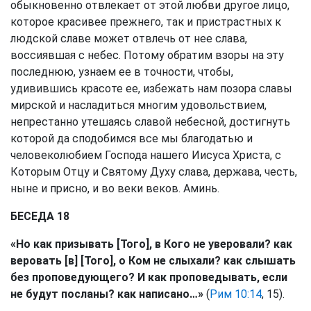
обыкновенно отвлекает от этой любви другое лицо,
которое красивее прежнего, так и пристрастных к
людской славе может отвлечь от нее слава,
воссиявшая с небес. Потому обратим взоры на эту
последнюю, узнаем ее в точности, чтобы,
удивившись красоте ее, избежать нам позора славы
мирской и насладиться многим удовольствием,
непрестанно утешаясь славой небесной, достигнуть
которой да сподобимся все мы благодатью и
человеколюбием Господа нашего Иисуса Христа, с
Которым Отцу и Святому Духу слава, держава, честь,
ныне и присно, и во веки веков. Аминь.
БЕСЕДА 18
«Но как призывать [Того], в Кого не уверовали? как
веровать [в] [Того], о Ком не слыхали? как слышать
без проповедующего? И как проповедывать, если
не будут посланы? как написано…»
(
Рим 10:14
, 15).