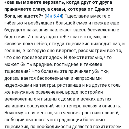
«
как вы можете веровать, когда друг от друга
принимаете славу, а славы, которая от Единого
Бога, не ищете?
» (
Ин 5:44
) Тщеславие вместе с
гибелью и возбуждает большой смех и прежде еще
будущего наказания навлекает здесь бесчисленные
бедствия. И если угодно тебе знать это, мы, не
касаясь пока небес, откуда тщеславие низводит нас, и
геенны, в которую оно ввергает, рассмотрим все то,
что оно производит здесь. И действительно, что
может быть вреднее, постыднее и тяжелее
тщеславия? Что болезнь эта причиняет убытки,
доказывается бесполезными и напрасными
издержками на театры, ристалища и на другие столь
же ненужные развлечения, вроде постройки
великолепных и пышных домов и всяких других
излишних сооружений, чего теперь нельзя и описать.
Всякому же известно, что человек расточительный,
любящий пышность и страдающий болезнью
тщеславия, по необходимости делается похитителем