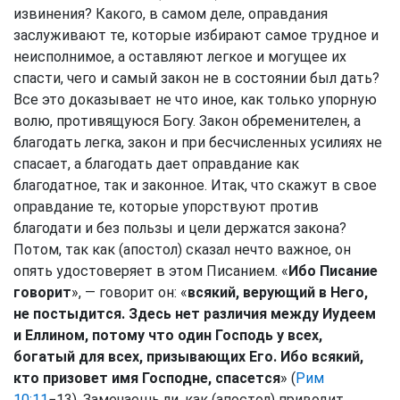
извинения? Какого, в самом деле, оправдания
заслуживают те, которые избирают самое трудное и
неисполнимое, а оставляют легкое и могущее их
спасти, чего и самый закон не в состоянии был дать?
Все это доказывает не что иное, как только упорную
волю, противящуюся Богу. Закон обременителен, а
благодать легка, закон и при бесчисленных усилиях не
спасает, а благодать дает оправдание как
благодатное, так и законное. Итак, что скажут в свое
оправдание те, которые упорствуют против
благодати и без пользы и цели держатся закона?
Потом, так как (апостол) сказал нечто важное, он
опять удостоверяет в этом Писанием. «
Ибо Писание
говорит
», — говорит он: «
всякий, верующий в Него,
не постыдится. Здесь нет различия между Иудеем
и Еллином, потому что один Господь у всех,
богатый для всех, призывающих Его. Ибо всякий,
кто призовет имя Господне, спасется
» (
Рим
10:11
−13). Замечаешь ли, как (апостол) приводит