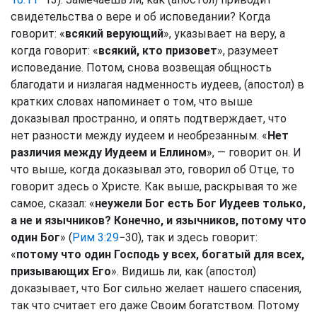
свидетельства о вере и об исповедании? Когда
говорит: «
всякий верующий
», указывает на веру, а
когда говорит: «
всякий, кто призовет
», разумеет
исповедание. Потом, снова возвещая общность
благодати и низлагая надменность иудеев, (апостол) в
кратких словах напоминает о том, что выше
доказывал пространно, и опять подтверждает, что
нет разности между иудеем и необрезанным. «
Нет
различия между Иудеем и Еллином
», — говорит он. И
что выше, когда доказывал это, говорил об Отце, то
говорит здесь о Христе. Как выше, раскрывая то же
самое, сказал: «
неужели Бог есть Бог Иудеев только,
а не и язычников
?
Конечно, и язычников, потому что
один Бог
» (
Рим 3:29
−30), так и здесь говорит:
«
потому что один Господь у всех, богатый для всех,
призывающих Его
». Видишь ли, как (апостол)
доказывает, что Бог сильно желает нашего спасения,
так что считает его даже Своим богатством. Потому