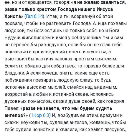
ее, но и отвращается, говоря: «
я не желаю хвалиться,
разве только крестом Господа нашего Иисуса
Христа
» (
Гал 6:14
). Итак, и ты возревнуй об этой
похвале, чтобы не разгневать Господа. А, ища похвалы
людской, ты бесчестишь не только себя, но и Бога.
Будучи живописцем и имея у себя ученика, ты и сам
не перенес бы равнодушно, если бы он не стал тебе
показывать произведений своего искусства, а
выставил бы картину напоказ простым зрителям.
Если это обидно для собратьев, то гораздо более для
Владыки. А если хочешь знать, какие еще есть
побуждения презирать людскую славу, то будь
исполнен высоких мыслей, смейся над видимым,
возрастай в любви к истинной славе, исполнись
духовных помыслов, скажи душе своей, как говорил
Павел: «
разве не знаете, что мы будем судить
ангелов?
» (
1Кор 6:3
) И, возбудив ее этим, вразуми и
скажи: неужели ты, судящая ангелов, желаешь, чтобы
тебя судили нечистые и хвалили, как хвалят плясунов,