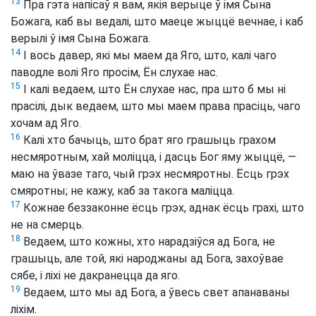
13
Пра гэта напісаў я вам, якія верыце ў імя Сына
Божага, каб вы ведалі, што маеце жыццё вечнае, і каб
верылі ў імя Сына Божага.
14
І вось давер, які мы маем да Яго, што, калі чаго
паводле волі Яго просім, Ён слухае нас.
15
І калі ведаем, што Ён слухае нас, пра што б мы ні
прасілі, дык ведаем, што мы маем права прасіць, чаго
хочам ад Яго.
16
Калі хто бачыць, што брат яго грашыць грахом
несмяротным, хай моліцца, і дасць Бог яму жыццё, —
маю на ўвазе таго, чый грэх несмяротны. Ёсць грэх
смяротны; не кажу, каб за такога маліцца.
17
Кожнае беззаконне ёсць грэх, аднак ёсць грахі, што
не на смерць.
18
Ведаем, што кожны, хто нарадзіўся ад Бога, не
грашыць, але той, які народжаны ад Бога, захоўвае
сябе, і ліхі не дакранецца да яго.
19
Ведаем, што мы ад Бога, а ўвесь свет апанаваны
ліхім.