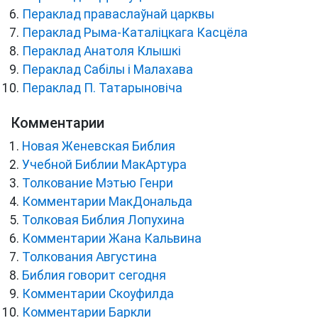
Пераклад праваслаўнай царквы
Пераклад Рыма-Каталіцкага Касцёла
Пераклад Анатоля Клышкi
Пераклад Сабілы і Малахава
Пераклад П. Татарыновіча
Комментарии
Новая Женевская Библия
Учебной Библии МакАртура
Толкование Мэтью Генри
Комментарии МакДональда
Толковая Библия Лопухина
Комментарии Жана Кальвина
Толкования Августина
Библия говорит сегодня
Комментарии Скоуфилда
Комментарии Баркли