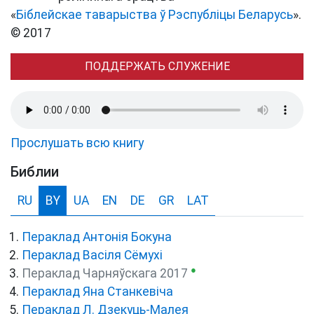
«
Біблейскае таварыства ў Рэспубліцы Беларусь
».
© 2017
ПОДДЕРЖАТЬ СЛУЖЕНИЕ
Прослушать всю книгу
Библии
RU
BY
UA
EN
DE
GR
LAT
Пераклад Антонія Бокуна
Пераклад Васіля Сёмухі
●
Пераклад Чарняўскага 2017
Пераклад Яна Станкевіча
Пераклад Л. Дзекуць-Малея