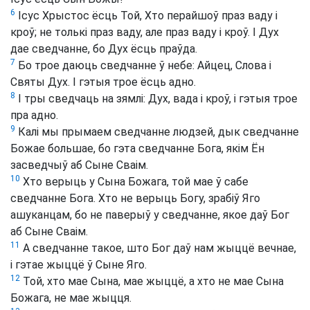
6
Ісус Хрыстос ёсць Той, Хто перайшоў праз ваду і
кроў; не толькі праз ваду, але праз ваду і кроў. І Дух
дае сведчанне, бо Дух ёсць праўда.
7
Бо трое даюць сведчанне ў небе: Айцец, Слова і
Святы Дух. І гэтыя трое ёсць адно.
8
І тры сведчаць на зямлі: Дух, вада і кроў, і гэтыя трое
пра адно.
9
Калі мы прымаем сведчанне людзей, дык сведчанне
Божае большае, бо гэта сведчанне Бога, якім Ён
засведчыў аб Сыне Сваім.
10
Хто верыць у Сына Божага, той мае ў сабе
сведчанне Бога. Хто не верыць Богу, зрабіў Яго
ашуканцам, бо не паверыў у сведчанне, якое даў Бог
аб Сыне Сваім.
11
А сведчанне такое, што Бог даў нам жыццё вечнае,
і гэтае жыццё ў Сыне Яго.
12
Той, хто мае Сына, мае жыццё, а хто не мае Сына
Божага, не мае жыцця.