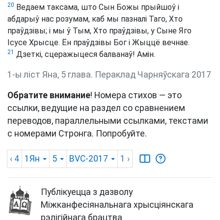
20
Ведаем таксама, што Сын Божы прыйшоў і
абдарыў нас розумам, каб мы пазналі Таго, Хто
праўдзівы; і мы ў Тым, Хто праўдзівы, у Сыне Яго
Ісусе Хрысце. Ён праўдзівы Бог і Жыццё вечнае.
21
Дзеткі, сцеражыцеся балванаў! Амін.
1-ы ліст Яна, 5 глава. Пераклад Чарняўскага 2017
Обратите внимание
! Номера стихов — это
ссылки, ведущие на раздел со сравнением
переводов, параллельными ссылками, текстами
с номерами Стронга. Попробуйте.
‹ 4
1Ян
5
BVC-2017
1
›
Публікуецца з дазволу
Міжканфесіянальнага хрысціянскага
рэлігійнага брацтва