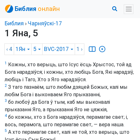
Библия
онлайн
Библия
›
Чарняўскі-17
1 Яна, 5
‹ 4
1Ян
5
BVC-2017
1
›
1
Кожны, хто верыць, што Ісус ёсць Хрыстос, той ад
Бога нарадзіўся; і кожны, хто любіць Бога, Які нарадзіў,
любіць і Таго, Хто з Яго нарадзіўся.
2
З таго пазнаём, што любім дзяцей Божых, калі мы
любім Бога і выконваем Яго прыказанні,
3
бо любоў да Бога ў тым, каб мы выконвалі
прыказанні Яго, а прыказанні Яго не цяжкія,
4
бо кожны, хто з Бога нарадзіўся, перамагае свет; і,
вось, перамога, што перамагае свет, — вера наша.
5
А хто перамагае свет, калі не той, хто верыць, што
Ісус ёсць Сын Божы!