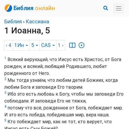
Библия
онлайн
Библия
›
Кассиана
1 Иоанна, 5
‹ 4
1Ин
5
CAS
1
›
1
Всякий верующий, что Иисус есть Христос, от Бога
рожден, и всякий, любящий Родившего, любит
рожденного от Него.
2
Мы тогда узнаём, что любим детей Божиих, когда
любим Бога и заповеди Его творим.
3
Ибо это есть любовь к Богу, чтобы мы заповеди Его
соблюдали. И заповеди Его не тяжки,
4
потому что всё, рожденное от Бога, побеждает мир.
И это есть победа, победившая мир, вера наша.
5
Кто побеждает мир, как не тот, кто верует, что
Иисус есть Сын Божий?