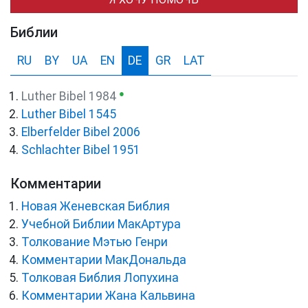
Библии
RU
BY
UA
EN
DE
GR
LAT
●
Luther Bibel 1984
Luther Bibel 1545
Elberfelder Bibel 2006
Schlachter Bibel 1951
Комментарии
Новая Женевская Библия
Учебной Библии МакАртура
Толкование Мэтью Генри
Комментарии МакДональда
Толковая Библия Лопухина
Комментарии Жана Кальвина