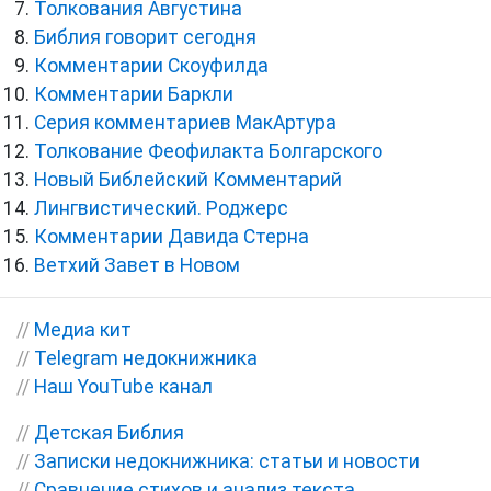
Толкования Августина
Библия говорит сегодня
Комментарии Скоуфилда
Комментарии Баркли
Серия комментариев МакАртура
Толкование Феофилакта Болгарского
Новый Библейский Комментарий
Лингвистический. Роджерс
Комментарии Давида Стерна
Ветхий Завет в Новом
//
Медиа кит
//
Telegram недокнижника
//
Наш YouTube канал
//
Детская Библия
//
Записки недокнижника: статьи и новости
//
Сравнение стихов и анализ текста