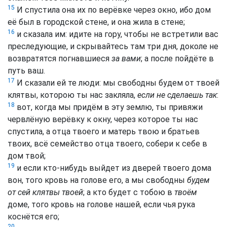
15
И спустила она их по верёвке через окно, ибо дом
её был в городской стене, и она жила в стене;
16
и сказала им: идите на гору, чтобы не встретили вас
преследующие, и скрывайтесь там три дня, доколе не
возвратятся погнавшиеся
за вами
; а после пойдёте в
путь ваш.
17
И сказали ей те люди: мы свободны будем от твоей
клятвы, которою ты нас закляла,
если не сделаешь так
:
18
вот, когда мы придём в эту землю, ты привяжи
червлёную верёвку к окну, через которое ты нас
спустила, а отца твоего и матерь твою и братьев
твоих, всё семейство отца твоего, собери к себе в
дом твой;
19
и если кто-нибудь выйдет из дверей твоего дома
вон, того кровь на голове его, а мы свободны
будем
от сей клятвы твоей
; а кто будет с тобою в
твоём
доме, того кровь на голове нашей, если чья рука
коснётся его;
20