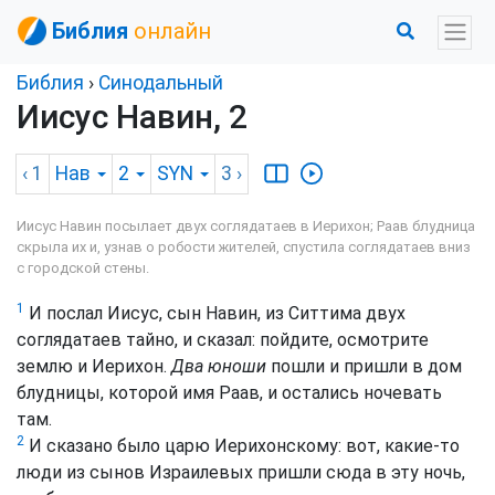
Библия
онлайн
Библия
›
Синодальный
Иисус Навин, 2
‹ 1
Нав
2
SYN
3
›
Иисус Навин посылает двух соглядатаев в Иерихон; Раав блудница
скрыла их и, узнав о робости жителей, спустила соглядатаев вниз
с городской стены.
1
И послал Иисус, сын Навин, из Ситтима двух
соглядатаев тайно, и сказал: пойдите, осмотрите
землю и Иерихон.
Два юноши
пошли и пришли в дом
блудницы, которой имя Раав, и остались ночевать
там.
2
И сказано было царю Иерихонскому: вот, какие-то
люди из сынов Израилевых пришли сюда в эту ночь,