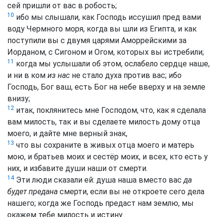
сей пришли от вас в робость;
10
ибо мы слышали, как Господь иссушил пред вами
воду Чермного моря, когда вы шли из Египта, и как
поступили вы с двумя царями Аморрейскими за
Иорданом, с Сигоном и Огом, которых вы истребили;
11
когда мы услышали об этом, ослабело сердце наше,
и ни в ком
из нас
не стало духа против вас; ибо
Господь, Бог ваш, есть Бог на небе вверху и на земле
внизу;
12
итак, поклянитесь мне Господом, что, как я сделала
вам милость, так и вы сделаете милость дому отца
моего, и дайте мне верный знак,
13
что вы сохраните в живых отца моего и матерь
мою, и братьев моих и сестёр моих, и всех, кто есть у
них, и избавите души наши от смерти.
14
Эти люди сказали ей: душа наша вместо вас
да
будет предана
смерти, если вы не откроете сего дела
нашего; когда же Господь предаст нам землю, мы
окажем тебе милость и истину.