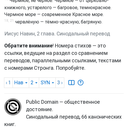
Чермное, не чёрное. Чермное — от церковно-
книжного, устарелого — багровое, темнокрасное.
Чермное море — современное Красное море.
18, 21
червлёную — тёмно-красную; багряную.
Иисус Навин, 2 глава. Синодальный перевод
Обратите внимание
! Номера стихов — это
ссылки, ведущие на раздел со сравнением
переводов, параллельными ссылками, текстами
с номерами Стронга. Попробуйте.
‹ 1
Нав
2
SYN
3
›
Public Domain — общественное
достояние.
Синодальный перевод, 66 канонических
книг.