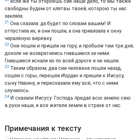
если же ты откроешь сие наше дело, то мы также
свободны будем от клятвы твоей, которою ты нас
закляла.
21
Она сказала: да будет по словам вашим! И
отпустила их, и они пошли, а она привязала к окну
червлёную верёвку.
22
Они пошли и пришли на гору, и пробыли там три дня,
доколе не возвратились гнавшиеся
за ними
.
Гнавшиеся искали их по всей дороге и не нашли.
23
Таким образом, два сии человека пошли назад,
сошли с горы, перешли
Иордан
и пришли к Иисусу,
сыну Навину, и пересказали ему всё, что с ними
случилось.
24
И сказали Иисусу: Господь предал всю землю сию
в руки наши, и все жители земли в страхе от нас.
Примечания к тексту
10