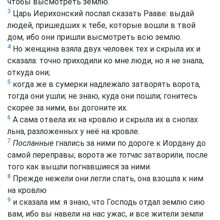
чтобы высмотреть землю.
3
Царь Иерихонский послал сказать Рааве: выдай
людей, пришедших к тебе, которые вошли в твой
дом, ибо они пришли высмотреть всю землю.
4
Но женщина взяла двух человек тех и скрыла их и
сказала: точно приходили ко мне люди, но я не знала,
откуда они;
5
когда же в сумерки надлежало затворять ворота,
тогда они ушли; не знаю, куда они пошли; гонитесь
скорее за ними, вы догоните их.
6
А сама отвела их на кровлю и скрыла их в снопах
льна, разложенных у неё на кровле.
7
Посланные
гнались за ними по дороге к Иордану до
самой переправы; ворота же
тотчас
затворили, после
того как вышли погнавшиеся за ними.
8
Прежде нежели они легли спать, она взошла к ним
на кровлю
9
и сказала им: я знаю, что Господь отдал землю сию
вам, ибо вы навели на нас ужас, и все жители земли