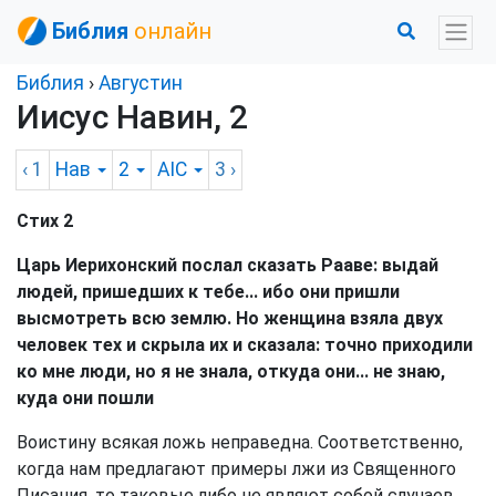
Библия
онлайн
Библия
›
Августин
Иисус Навин, 2
‹ 1
Нав
2
AIC
3
›
Стих 2
Царь Иерихонский послал сказать Рааве: выдай
людей, пришедших к тебе... ибо они пришли
высмотреть всю землю. Но женщина взяла двух
человек тех и скрыла их и сказала: точно приходили
ко мне люди, но я не знала, откуда они... не знаю,
куда они пошли
Воистину всякая ложь неправедна. Соответственно,
когда нам предлагают примеры лжи из Священного
Писания, то таковые либо не являют собой случаев