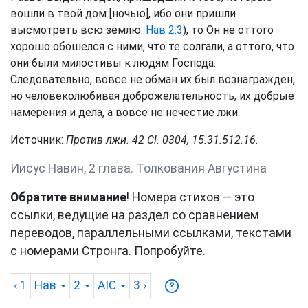
вошли в твой дом [ночью], ибо они пришли
высмотреть всю землю.
Нав 2:3
), то Он не оттого
хорошо обошелся с ними, что те солгали, а оттого, что
они были милостивы к людям Господа.
Следовательно, вовсе не обман их был вознагражден,
но человеколюбивая доброжелательность, их добрые
намерения и дела, а вовсе не нечестие лжи.
Источник:
Против лжи. 42 Сl. 0304, 15.31.512.16
.
Иисус Навин, 2 глава. Толкования Августина
Обратите внимание
! Номера стихов — это
ссылки, ведущие на раздел со сравнением
переводов, параллельными ссылками, текстами
с номерами Стронга. Попробуйте.
‹ 1
Нав
2
AIC
3
›