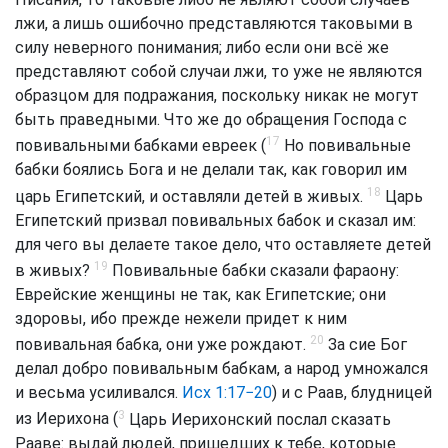
лжи, а лишь ошибочно представляются таковыми в
силу неверного понимания; либо если они всё же
представляют собой случаи лжи, то уже не являются
образцом для подражания, поскольку никак не могут
быть праведными. Что же до обращения Господа с
17
повивальными бабками евреек (
Но повивальные
бабки боялись Бога и не делали так, как говорил им
18
царь Египетский, и оставляли детей в живых.
Царь
Египетский призвал повивальных бабок и сказал им:
для чего вы делаете такое дело, что оставляете детей
19
в живых?
Повивальные бабки сказали фараону:
Еврейские женщины не так, как Египетские; они
здоровы, ибо прежде нежели придет к ним
20
повивальная бабка, они уже рождают.
За сие Бог
делал добро повивальным бабкам, а народ умножался
и весьма усиливался.
Исх 1:17−20
) и с Раав, блудницей
3
из Иерихона (
Царь Иерихонский послал сказать
Рааве: выдай людей, пришедших к тебе, которые