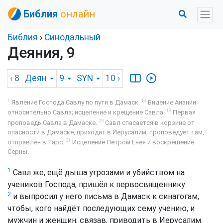
Библия
онлайн
Библия
›
Синодальный
Деяния, 9
‹ 8
Деян
9
SYN
10
›
1
10
Явление Господа Савлу по пути в Дамаск.
Видение Анании
19
относительно Савла; исцеление и крещение Савла.
Первая
23
проповедь Савла в Дамаске.
Савл спасается в корзине от
опасности в Дамаске, приходит в Иерусалим, проповедует там,
31
отправлен в Тарс.
Исцеление Петром Енея и воскрешение
Серны.
1
Савл же, ещё дыша угрозами и убийством на
учеников Господа, пришёл к первосвященнику
2
и выпросил у него письма в Дамаск к синагогам,
чтобы, кого найдёт последующих сему учению, и
мужчин и женщин, связав, приводить в Иерусалим.