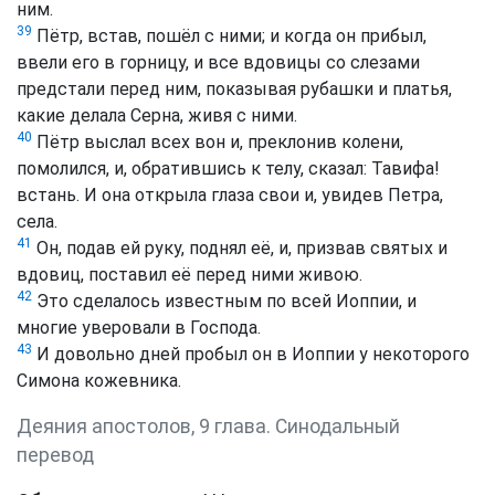
ним.
39
Пётр, встав, пошёл с ними; и когда он прибыл,
ввели его в горницу, и все вдовицы со слезами
предстали перед ним, показывая рубашки и платья,
какие делала Серна, живя с ними.
40
Пётр выслал всех вон и, преклонив колени,
помолился, и, обратившись к телу, сказал: Тавифа!
встань. И она открыла глаза свои и, увидев Петра,
села.
41
Он, подав ей руку, поднял её, и, призвав святых и
вдовиц, поставил её перед ними живою.
42
Это сделалось известным по всей Иоппии, и
многие уверовали в Господа.
43
И довольно дней пробыл он в Иоппии у некоторого
Симона кожевника.
Деяния апостолов, 9 глава. Синодальный
перевод