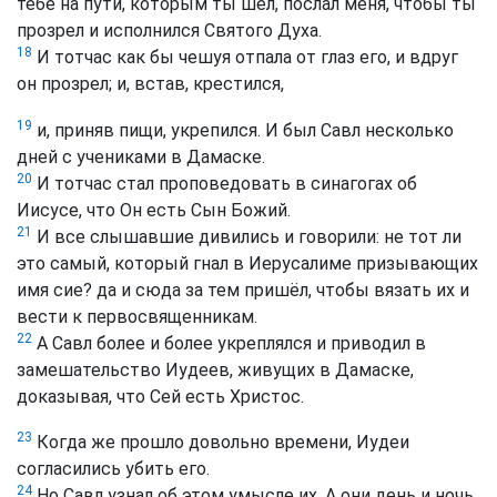
тебе на пути, которым ты шёл, послал меня, чтобы ты
прозрел и исполнился Святого Духа.
18
И тотчас как бы чешуя отпала от глаз его, и вдруг
он прозрел; и, встав, крестился,
19
и, приняв пищи, укрепился. И был Савл несколько
дней с учениками в Дамаске.
20
И тотчас стал проповедовать в синагогах об
Иисусе, что Он есть Сын Божий.
21
И все слышавшие дивились и говорили: не тот ли
это самый, который гнал в Иерусалиме призывающих
имя сие? да и сюда за тем пришёл, чтобы вязать их и
вести к первосвященникам.
22
А Савл более и более укреплялся и приводил в
замешательство Иудеев, живущих в Дамаске,
доказывая, что Сей есть Христос.
23
Когда же прошло довольно времени, Иудеи
согласились убить его.
24
Но Савл узнал об этом умысле их. А они день и ночь