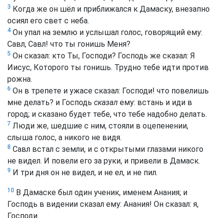
3
Когда же он шёл и приближался к Дамаску, внезапно
осиял его свет с неба.
4
Он упал на землю и услышал голос, говорящий ему:
Савл, Савл! что ты гонишь Меня?
5
Он сказал: кто Ты, Господи? Господь же сказал: Я
Иисус, Которого ты гонишь. Трудно тебе идти против
рожна.
6
Он в трепете и ужасе сказал: Господи! что повелишь
мне делать? и Господь
сказал
ему: встань и иди в
город; и сказано будет тебе, что тебе надобно делать.
7
Люди же, шедшие с ним, стояли в оцепенении,
слыша голос, а никого не видя.
8
Савл встал с земли, и с открытыми глазами никого
не видел. И повели его за руки, и привели в Дамаск.
9
И три дня он не видел, и не ел, и не пил.
10
В Дамаске был один ученик, именем Анания; и
Господь в видении сказал ему: Анания! Он сказал: я,
Господи.