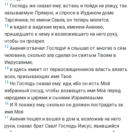
11
Господь же
сказал
ему: встань и пойди на улицу, так
называемую Прямую, и спроси в Иудином доме
Тарсянина, по имени Савла; он теперь молится,
12
и видел в видении мужа, именем Ананию,
пришедшего к нему и возложившего на него руку,
чтобы он прозрел.
13
Анания отвечал: Господи! я слышал от многих о сём
человеке, сколько зла сделал он святым Твоим в
Иерусалиме;
14
и здесь имеет от первосвященников власть вязать
всех, призывающих имя Твоё.
15
Но Господь сказал ему: иди, ибо он есть Мой
избранный сосуд, чтобы возвещать имя Моё перед
народами и царями и сынами Израилевыми.
16
И Я покажу ему, сколько он должен пострадать за
имя Моё.
17
Анания пошёл и вошёл в дом и, возложив на него
руки, сказал: брат Савл! Господь Иисус, явившийся