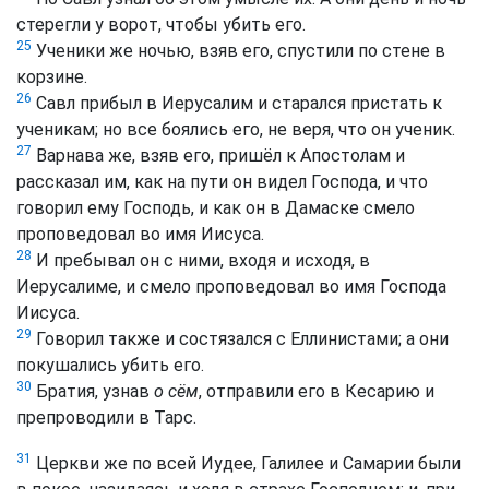
стерегли у ворот, чтобы убить его.
25
Ученики же ночью, взяв его, спустили по стене в
корзине.
26
Савл прибыл в Иерусалим и старался пристать к
ученикам; но все боялись его, не веря, что он ученик.
27
Варнава же, взяв его, пришёл к Апостолам и
рассказал им, как на пути он видел Господа, и что
говорил ему Господь, и как он в Дамаске смело
проповедовал во имя Иисуса.
28
И пребывал он с ними, входя и исходя, в
Иерусалиме, и смело проповедовал во имя Господа
Иисуса.
29
Говорил также и состязался с Еллинистами; а они
покушались убить его.
30
Братия, узнав
о сём
, отправили его в Кесарию и
препроводили в Тарс.
31
Церкви же по всей Иудее, Галилее и Самарии были