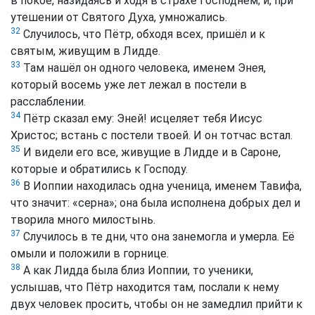
в покое, назидаясь и ходя в страхе Господнем; и, при
утешении от Святого Духа, умножались.
32
Случилось, что Пётр, обходя всех, пришёл и к
святым, живущим в Лидде.
33
Там нашёл он одного человека, именем Энея,
который восемь уже лет лежал в постели в
расслаблении.
34
Пётр сказал ему: Эней! исцеляет тебя Иисус
Христос; встань с постели твоей. И он тотчас встал.
35
И видели его все, живущие в Лидде и в Сароне,
которые и обратились к Господу.
36
В Иоппии находилась одна ученица, именем Тавифа,
что значит: «серна»; она была исполнена добрых дел и
творила много милостынь.
37
Случилось в те дни, что она занемогла и умерла. Её
омыли и положили в горнице.
38
А как Лидда была близ Иоппии, то ученики,
услышав, что Пётр находится там, послали к нему
двух человек просить, чтобы он не замедлил прийти к