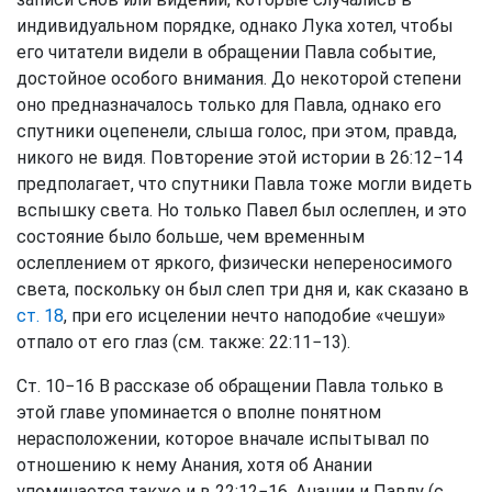
индивидуальном порядке, однако Лука хотел, чтобы
его читатели видели в обращении Павла событие,
достойное особого внимания. До некоторой степени
оно предназначалось только для Павла, однако его
спутники оцепенели, слыша голос, при этом, правда,
никого не видя. Повторение этой истории в 26:12−14
предполагает, что спутники Павла тоже могли видеть
вспышку света. Но только Павел был ослеплен, и это
состояние было больше, чем временным
ослеплением от яркого, физически непереносимого
света, поскольку он был слеп три дня и, как сказано в
ст. 18
, при его исцелении нечто наподобие «чешуи»
отпало от его глаз (см. также: 22:11−13).
Ст. 10−16 В рассказе об обращении Павла только в
этой главе упоминается о вполне понятном
нерасположении, которое вначале испытывал по
отношению к нему Анания, хотя об Анании
упоминается также и в 22:12−16. Анании и Павлу (с