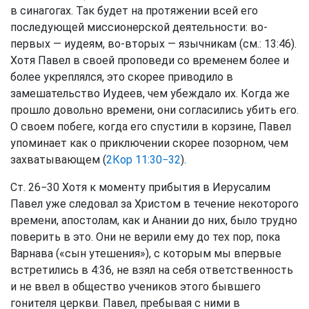
в синагогах. Так будет на протяжении всей его
последующей миссионерской деятельности: во-
первых — иудеям, во-вторых — язычникам (см.: 13:46).
Хотя Павел в своей проповеди со временем более и
более укреплялся, это скорее приводило в
замешательство Иудеев, чем убеждало их. Когда же
прошло довольно времени, они согласились убить его.
О своем побеге, когда его спустили в корзине, Павел
упоминает как о приключении скорее позорном, чем
захватывающем (
2Кор 11:30−32
).
Ст. 26−30 Хотя к моменту прибытия в Иерусалим
Павел уже следовал за Христом в течение некоторого
времени, апостолам, как и Анании до них, было трудно
поверить в это. Они не верили ему до тех пор, пока
Варнава («сын утешения»), с которым мы впервые
встретились в 4:36, не взял на себя ответственность
и не ввел в общество учеников этого бывшего
гонителя церкви. Павел, пребывая с ними в