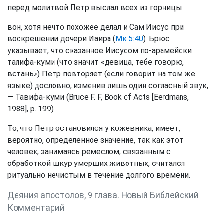
перед молитвой Петр выслал всех из горницы
вон, хотя нечто похожее делал и Сам Иисус при
воскрешении дочери Иаира (
Мк 5:40
). Брюс
указывает, что сказанное Иисусом по-арамейски
талифа-куми (что значит «девица, тебе говорю,
встань») Петр повторяет (если говорит на том же
языке) дословно, изменив лишь один согласный звук,
— Тавифа-куми (Bruce F. F, Book of Acts [Eerdmans,
1988], p. 199).
To, что Петр остановился у кожевника, имеет,
вероятно, определенное значение, так как этот
человек, занимаясь ремеслом, связанным с
обработкой шкур умерших животных, считался
ритуально нечистым в течение долгого времени.
Деяния апостолов, 9 глава. Новый Библейский
Комментарий