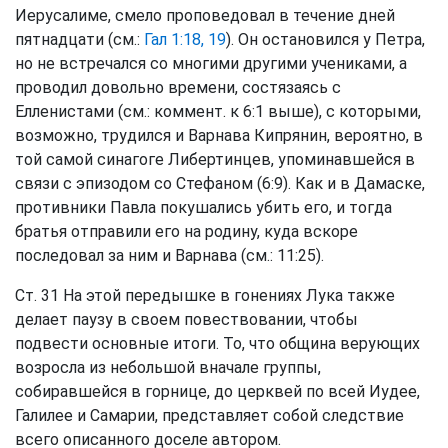
Иерусалиме, смело проповедовал в течение дней
пятнадцати (см.:
Гал 1:18, 19
). Он остановился у Петра,
но не встречался со многими другими учениками, а
проводил довольно времени, состязаясь с
Елленистами (см.: коммент. к 6:1 выше), с которыми,
возможно, трудился и Варнава Кипрянин, вероятно, в
той самой синагоге Либертинцев, упоминавшейся в
связи с эпизодом со Стефаном (6:9). Как и в Дамаске,
противники Павла покушались убить его, и тогда
братья отправили его на родину, куда вскоре
последовал за ним и Варнава (см.: 11:25).
Ст. 31 На этой передышке в гонениях Лука также
делает паузу в своем повествовании, чтобы
подвести основные итоги. То, что община верующих
возросла из небольшой вначале группы,
собиравшейся в горнице, до церквей по всей Иудее,
Галилее и Самарии, представляет собой следствие
всего описанного доселе автором.