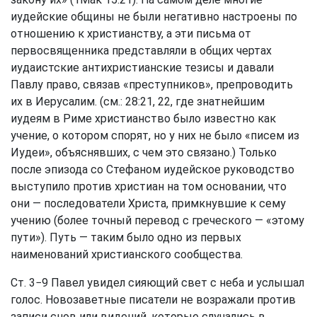
иудейские общины не были негативно настроены по
отношению к христианству, а эти письма от
первосвященника представляли в общих чертах
иудаистские антихристианские тезисы и давали
Павлу право, связав «преступников», препроводить
их в Иерусалим. (см.: 28:21, 22, где знатнейшим
иудеям в Риме христианство было известно как
учение, о котором спорят, но у них не было «писем из
Иудеи», объяснявших, с чем это связано.) Только
после эпизода со Стефаном иудейское руководство
выступило против христиан на том основании, что
они — последователи Христа, примкнувшие к сему
учению (более точный перевод с греческого — «этому
пути»). Путь — таким было одно из первых
наименований христианского сообщества.
Ст. 3−9 Павел увидел сияющий свет с неба и услышал
голос. Новозаветные писатели не возражали против
записи снов или видений, которые случались в