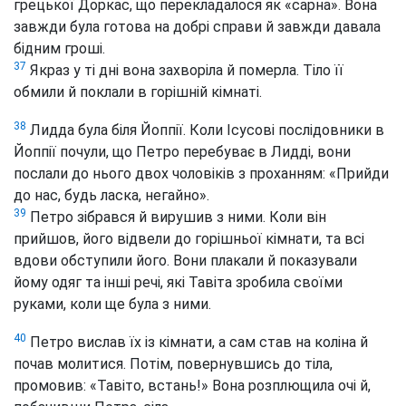
грецької Доркас, що перекладалося як «сарна». Вона
завжди була готова на добрі справи й завжди давала
бідним гроші.
37
Якраз у ті дні вона захворіла й померла. Тіло її
обмили й поклали в горішній кімнаті.
38
Лидда була біля Йоппії. Коли Ісусові послідовники в
Йоппії почули, що Петро перебуває в Лидді, вони
послали до нього двох чоловіків з проханням: «Прийди
до нас, будь ласка, негайно».
39
Петро зібрався й вирушив з ними. Коли він
прийшов, його відвели до горішньої кімнати, та всі
вдови обступили його. Вони плакали й показували
йому одяг та інші речі, які Тавіта зробила своїми
руками, коли ще була з ними.
40
Петро вислав їх із кімнати, а сам став на коліна й
почав молитися. Потім, повернувшись до тіла,
промовив: «Тавіто, встань!» Вона розплющила очі й,