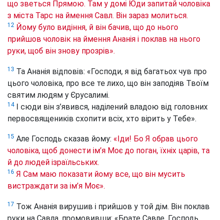
що зветься Прямою. Там у домі Юди
запитай чоловіка
з міста Тарс на ймення Савл. Він зараз молиться.
12
Йому було видіння, й він бачив, що до нього
прийшов чоловік на ймення Ананія і поклав на нього
руки, щоб він знову прозрів».
13
Та Ананія відповів: «Господи, я від багатьох чув про
цього чоловіка, про все те лихо, що він заподіяв Твоїм
святим людям у Єрусалимі.
14
І сюди він з’явився, наділений владою від головних
первосвящеників схопити всіх, хто вірить у Тебе
».
15
Але Господь сказав йому:
«Іди! Бо Я обрав цього
чоловіка, щоб донести ім’я Моє до поган, їхніх царів, та
й до людей ізраїльських.
16
Я Сам маю показати йому все, що він мусить
вистраждати за ім’я Моє».
17
Тож Ананія вирушив і прийшов у той дім. Він поклав
руки на Савла, промовивши: «Брате Савле, Господь