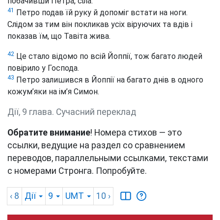
побачивши Петра, сіла.
41
Петро подав їй руку й допоміг встати на ноги.
Слідом за тим він покликав усіх віруючих та вдів і
показав їм, що Тавіта жива.
42
Це стало відомо по всій Йоппії, тож багато людей
повірило у Господа.
43
Петро залишився в Йоппії на багато днів в одного
кожум’яки на ім’я Симон.
Дії, 9 глава. Сучасний переклад
Обратите внимание
! Номера стихов — это
ссылки, ведущие на раздел со сравнением
переводов, параллельными ссылками, текстами
с номерами Стронга. Попробуйте.
‹ 8
Дії
9
UMT
10
›