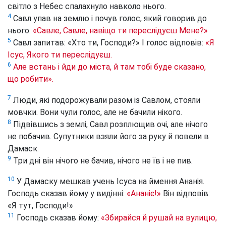
світло з Небес спалахнуло навколо нього.
4
Савл упав на землю і почув голос, який говорив до
нього:
«Савле, Савле, навіщо ти переслідуєш Мене?»
5
Савл запитав: «Хто ти, Господи?» І голос відповів:
«Я
Ісус, Якого ти переслідуєш.
6
Але встань і йди до міста, й там тобі буде сказано,
що робити».
7
Люди, які подорожували разом із Савлом, стояли
мовчки. Вони чули голос, але не бачили нікого.
8
Підвівшись з землі, Савл розплющив очі, але нічого
не побачив. Супутники взяли його за руку й повели в
Дамаск.
9
Три дні він нічого не бачив, нічого не їв і не пив.
10
У Дамаску мешкав учень Ісуса на ймення Ананія.
Господь сказав йому у видінні:
«Ананіє!»
Він відповів:
«Я тут, Господи!»
11
Господь сказав йому:
«Збирайся й рушай на вулицю,