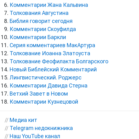
Комментарии Жана Кальвина
Толкования Августина
Библия говорит сегодня
Комментарии Скоуфилда
Комментарии Баркли
Серия комментариев МакАртура
Толкование Иоанна Златоуста
Толкование Феофилакта Болгарского
Новый Библейский Комментарий
Лингвистический. Роджерс
Комментарии Давида Стерна
Ветхий Завет в Новом
Комментарии Кузнецовой
//
Медиа кит
//
Telegram недокнижника
//
Наш YouTube канал