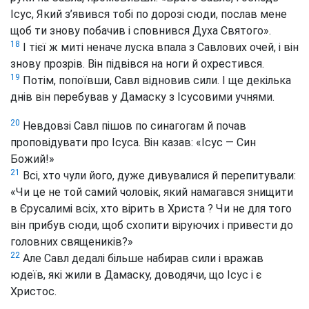
Ісус, Який з’явився тобі по дорозі сюди, послав мене
щоб ти знову побачив і сповнився Духа Святого».
18
І тієї ж миті неначе луска впала з Савлових очей, і він
знову прозрів. Він підвівся на ноги й охрестився.
19
Потім, попоївши, Савл відновив сили. І ще декілька
днів він перебував у Дамаску з Ісусовими учнями.
20
Невдовзі Савл пішов по синагогам й почав
проповідувати про Ісуса. Він казав: «Ісус — Син
Божий!»
21
Всі, хто чули його, дуже дивувалися й перепитували:
«Чи це не той самий чоловік, який намагався знищити
в Єрусалимі всіх, хто вірить в Христа
? Чи не для того
він прибув сюди, щоб схопити віруючих і привести до
головних священиків?»
22
Але Савл дедалі більше набирав сили і вражав
юдеїв, які жили в Дамаску, доводячи, що Ісус і є
Христос.