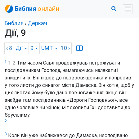
Библия
онлайн
Библия
›
Деркач
Дії, 9
‹ 8
Дії
9
UMT
10
›
1
1-2
Тим часом Савл продовжував погрожувати
послідовникам Господа, намагаючись налякати і
знищити їх. Він пішов до первосвященика й попросив
у того листи до синагог міста Дамаска. Він хотів, щоб у
цих листах йому було дано повноваження: якщо він
знайде там послідовників «Дороги Господньої», все
одно чоловіків чи жінок, міг схопити їх і доставити до
Єрусалиму.
2
3
Коли він уже наближався до Дамаска, несподівано