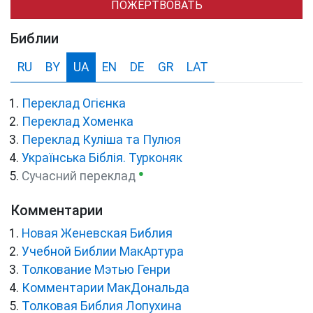
ПОЖЕРТВОВАТЬ
Библии
RU
BY
UA
EN
DE
GR
LAT
Переклад Огієнка
Переклад Хоменка
Переклад Куліша та Пулюя
Українська Біблія. Турконяк
●
Сучасний переклад
Комментарии
Новая Женевская Библия
Учебной Библии МакАртура
Толкование Мэтью Генри
Комментарии МакДональда
Толковая Библия Лопухина