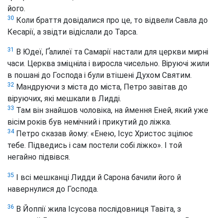
його.
30
Коли браття довідалися про це, то відвели Савла до
Кесарії, а звідти відіслали до Тарса.
31
В Юдеї, Ґалилеї та Самарії настали для церкви мирні
часи. Церква зміцніла і виросла чисельно. Віруючі жили
в пошані до Господа і були втішені Духом Святим.
32
Мандруючи з міста до міста, Петро завітав до
віруючих,
які мешкали в Лидді.
33
Там він знайшов чоловіка, на ймення Еней, який уже
вісім років був немічний і прикутий до ліжка.
34
Петро сказав йому: «Енею, Ісус Христос зцілює
тебе. Підведись і сам постели собі ліжко». І той
негайно підвівся.
35
І всі мешканці Лидди й Сарона бачили його й
навернулися до Господа.
36
В Йоппії жила Ісусова послідовниця Тавіта, з