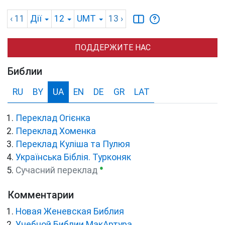
‹ 11
Дії
12
UMT
13
›
ПОДДЕРЖИТЕ НАС
Библии
RU
BY
UA
EN
DE
GR
LAT
Переклад Огієнка
Переклад Хоменка
Переклад Куліша та Пулюя
Українська Біблія. Турконяк
●
Сучасний переклад
Комментарии
Новая Женевская Библия
Учебной Библии МакАртура