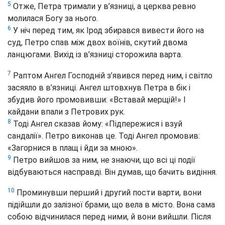
5
Отже, Петра тримали у в’язниці, а церква ревно
молилася Богу за нього.
6
У ніч перед тим, як Ірод збирався вивести його на
суд, Петро спав між двох воїнів, скутий двома
ланцюгами. Вихід із в’язниці сторожила варта.
7
Раптом Ангел Господній з’явився перед ним, і світло
засяяло в в’язниці. Ангел штовхнув Петра в бік і
збудив його промовивши: «Вставай мерщій!» І
кайдани впали з Петрових рук.
8
Тоді Ангел сказав йому: «Підпережися і взуй
сандалії». Петро виконав це. Тоді Ангел промовив:
«Загорнися в плащ і йди за мною».
9
Петро вийшов за ним, не знаючи, що всі ці події
відбуваються насправді. Він думав, що бачить видіння.
10
Проминувши перший і другий пости варти, вони
підійшли до залізної брами, що вела в місто. Вона сама
собою відчинилася перед ними, й вони вийшли. Після