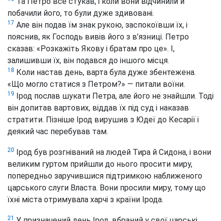
Та Петро все стукав, і коли вони відчинили й
побачили його, то були дуже здивовані.
17
Але він подав їм знак рукою, заспокоївши їх, і
пояснив, як Господь вивів його з в’язниці. Петро
сказав: «Розкажіть Якову і братам про це». І,
залишивши їх, він подався до іншого місця.
18
Коли настав день, варта була дуже збентежена.
«Що могло статися з Петром?» — питали воїни.
19
Ірод послав шукати Петра, але його не знайшли. Тоді
він допитав вартових, віддав їх під суд і наказав
стратити. Пізніше Ірод вирушив з Юдеї до Кесарії і
деякий час перебував там.
20
Ірод був розгніваний на людей Тира й Сидона, і вони
великим гуртом прийшли до нього просити миру,
попередньо заручившися підтримкою наближеного
царського слуги Власта. Вони просили миру, тому що
їхні міста отримувала харчі з країни Ірода.
21
У призначений день Ірод, вбраний у свої царські