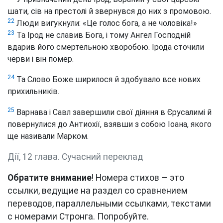
шати, сів на престолі й звернувся до них з промовою.
22
Люди вигукнули: «Це голос бога, а не чоловіка!»
23
Та Ірод не славив Бога, і тому Ангел Господній
вдарив його смертельною хворобою. Ірода сточили
черви і він помер.
24
Та Слово Боже ширилося й здобувало все нових
прихильників.
25
Варнава і Савл завершили свої діяння в Єрусалимі й
повернулися до Антиохії, взявши з собою Іоана, якого
ще називали Марком.
Дії, 12 глава. Сучасний переклад
Обратите внимание
! Номера стихов — это
ссылки, ведущие на раздел со сравнением
переводов, параллельными ссылками, текстами
с номерами Стронга. Попробуйте.