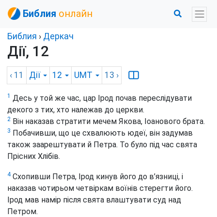
Библия
онлайн
Библия
›
Деркач
Дії, 12
‹ 11
Дії
12
UMT
13
›
1
Десь у той же час, цар Ірод почав переслідувати
декого з тих, хто належав до церкви.
2
Він наказав стратити мечем Якова, Іоанового брата.
3
Побачивши, що це схвалюють юдеї, він задумав
також заарештувати й Петра. То було під час свята
Прісних Хлібів.
4
Схопивши Петра, Ірод кинув його до в’язниці, і
наказав чотирьом четвіркам воїнів стерегти його.
Ірод мав намір після свята влаштувати суд над
Петром.