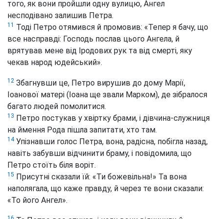
того, як вони пройшли одну вулицю, Ангел
несподівано залишив Петра.
11
Тоді Петро отямився й промовив: «Тепер я бачу, що
все насправді: Господь послав цього Ангела, й
врятував мене від Іродових рук та від смерті, яку
чекав народ юдейський».
12
Збагнувши це, Петро вирушив до дому Марії,
Іоанової матері (Іоана ще звали Марком), де зібралося
багато людей помолитися.
13
Петро постукав у хвіртку брами, і дівчина-служниця
на ймення Рода пішла запитати, хто там.
14
Упізнавши голос Петра, вона, радісна, побігла назад,
навіть забувши відчинити браму, і повідомила, що
Петро стоїть біля воріт.
15
Присутні сказали їй: «Ти божевільна!» Та вона
наполягала, що каже правду, й через те вони сказали:
«То його Ангел».
16