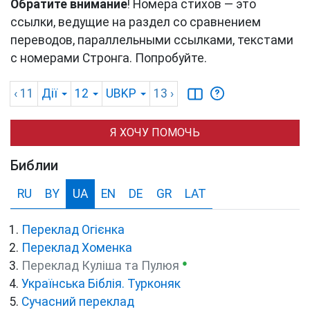
Обратите внимание
! Номера стихов — это
ссылки, ведущие на раздел со сравнением
переводов, параллельными ссылками, текстами
с номерами Стронга. Попробуйте.
‹ 11
Дії
12
UBKP
13
›
Я ХОЧУ ПОМОЧЬ
Библии
RU
BY
UA
EN
DE
GR
LAT
Переклад Огієнка
Переклад Хоменка
●
Переклад Куліша та Пулюя
Українська Біблія. Турконяк
Сучасний переклад