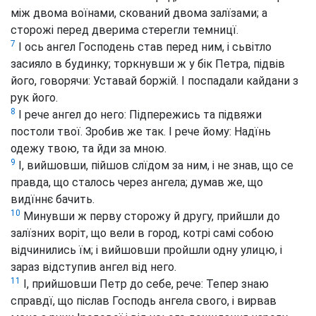
між двома воїнами, скований двома залїзами; а
сторожі перед дверима стерегли темницї.
7
І ось ангел Господень став перед ним, і сьвітло
засияло в будинку; торкнувши ж у бік Петра, підвів
його, говорячи: Уставай боржій. І поспадали кайдани з
рук його.
8
І рече ангел до него: Підпережись та підвяжи
постоли твої. Зробив же так. І рече йому: Надїнь
одежу твою, та йди за мною.
9
І, вийшовши, пійшов слїдом за ним, і не знав, що се
правда, що сталось через ангела; думав же, що
видїннє бачить.
10
Минувши ж перву сторожу й другу, прийшли до
залїзних воріт, що вели в город, котрі самі собою
відчинились їм; і вийшовши пройшли одну улицю, і
зараз відступив ангел від него.
11
І, прийшовши Петр до себе, рече: Тепер знаю
справдї, що післав Господь ангела свого, і вирвав