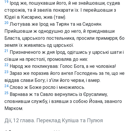
19
Ірод же, пошукавши його, й не знайшовши, судив
сторожів, та й звелїв покарати їх. І перейшовши з
Юдеї в Кисарию, жив (там).
20
Лютував же Ірод на Тирян та на Сидонян.
Прийшовши ж однодушно до него, й приєднавши
Бласта, царського постельника, просили примирря; бо
земля їх живилась од царської.
21
Призначеного ж дня Ірод, одігшись у царські шати і
сївши на престолї, промовляв до них:
22
Народ же покликував: Голос Бога, а не чоловіка!
23
Зараз же поразив його ангел Господень за те, що не
віддав слави Богу; і з'їли його черви, і вмер.
24
Слово ж Боже росло і множилось.
25
Варнава ж та Савло вернулись із Єрусалиму,
сповнивши службу, і взявши з собою Йоана, званого
Марком.
Дії, 12 глава. Переклад Куліша та Пулюя