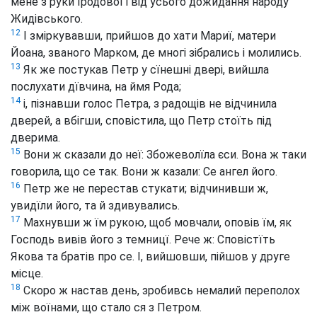
мене з руки Іродової і від усього дожидання народу
Жидівського.
12
І зміркувавши, прийшов до хати Мариї, матери
Йоана, званого Марком, де многі зібрались і молились.
13
Як же постукав Петр у сїнешні двері, вийшла
послухати дївчина, на ймя Рода;
14
і, пізнавши голос Петра, з радощів не відчинила
дверей, а вбігши, сповістила, що Петр стоїть під
дверима.
15
Вони ж сказали до неї: Збожеволїла єси. Вона ж таки
говорила, що се так. Вони ж казали: Се ангел його.
16
Петр же не перестав стукати; відчинивши ж,
увидїли його, та й здивувались.
17
Махнувши ж їм рукою, щоб мовчали, оповів їм, як
Господь вивів його з темницї. Рече ж: Сповістїть
Якова та братів про се. І, вийшовши, пійшов у друге
місце.
18
Скоро ж настав день, зробивсь немалий переполох
між воїнами, що стало ся з Петром.