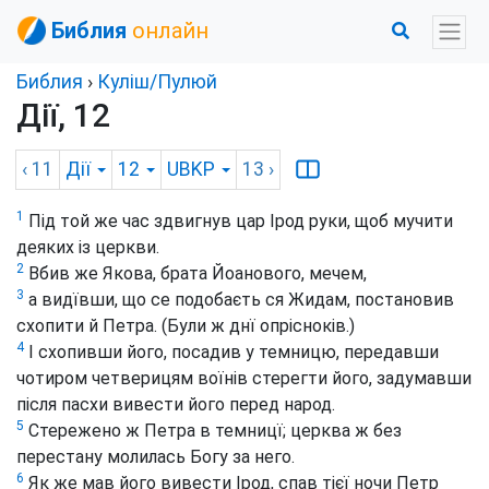
Библия
онлайн
Библия
›
Куліш/Пулюй
Дії, 12
‹ 11
Дії
12
UBKP
13
›
1
Під той же час здвигнув цар Ірод руки, щоб мучити
деяких із церкви.
2
Вбив же Якова, брата Йоанового, мечем,
3
а видївши, що се подобаєть ся Жидам, постановив
схопити й Петра. (Були ж днї опрісноків.)
4
І схопивши його, посадив у темницю, передавши
чотиром четверицям воїнів стерегти його, задумавши
після пасхи вивести його перед народ.
5
Стережено ж Петра в темницї; церква ж без
перестану молилась Богу за него.
6
Як же мав його вивести Ірод, спав тієї ночи Петр