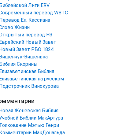
Библейской Лиги ERV
Cовременный перевод WBTC
Перевод Еп. Кассиана
Слово Жизни
Открытый перевод НЗ
Еврейский Новый Завет
Новый Завет РБО 1824
Вишенчук-Вишенька
Библия Скорины
Елизаветинская Библия
Елизаветинская на русском
Подстрочник Винокурова
омментарии
Новая Женевская Библия
Учебной Библии МакАртура
Толкование Мэтью Генри
Комментарии МакДональда