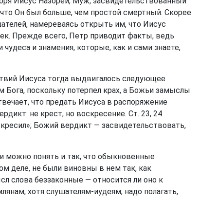
воря Иисус Назорей, Муж, засвидетельствованный
, что Он был больше, чем простой смертный. Скорее
шателей, намереваясь открыть им, что Иисус
ек. Прежде всего, Петр приводит факты, ведь
и чудеса и знамения, которые, как и сами знаете,
ствий Иисуса тогда выдвигалось следующее
м Бога, поскольку потерпел крах, а Божьи замыслы
твечает, что предать Иисуса в распоряжение
дикт: не крест, но воскресение. Ст. 23, 24
скресил»; Божий вердикт — засвидетельствовать,
или можно понять и так, что обыкновенные
м деле, не были виновны в нем так, как
сл слова беззаконные — относится ли оно к
лянам, хотя слушателям-иудеям, надо полагать,