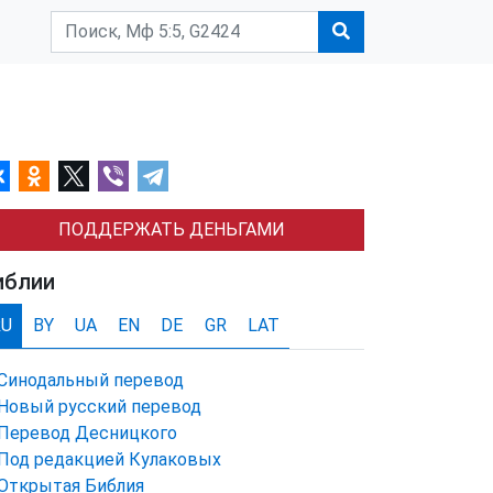
ПОДДЕРЖАТЬ ДЕНЬГАМИ
иблии
RU
BY
UA
EN
DE
GR
LAT
Синодальный перевод
Новый русский перевод
Перевод Десницкого
Под редакцией Кулаковых
Открытая Библия