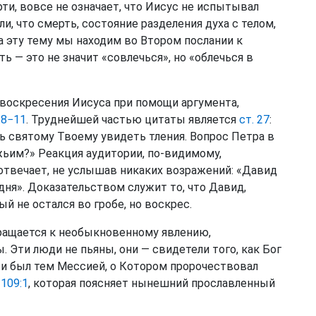
ти, вовсе не означает, что Иисус не испытывал
и, что смерть, состояние разделения духа с телом,
а эту тему мы находим во Втором послании к
ь — это не значит «совлечься», но «облечься в
 воскресения Иисуса при помощи аргумента,
:8−11
. Труднейшей частью цитаты является
ст. 27
:
ь святому Твоему увидеть тления. Вопрос Петра в
ьим?» Реакция аудитории, по-видимому,
 отвечает, не услышав никаких возражений: «Давид
о дня». Доказательством служит то, что Давид,
й не остался во гробе, но воскрес.
обращается к необыкновенному явлению,
 Эти люди не пьяны, они — свидетели того, как Бог
с и был тем Мессией, о Котором пророчествовал
109:1
, которая поясняет нынешний прославленный