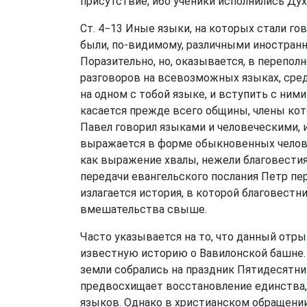
присутствие, ибо ученики исполнились Дух
Ст. 4−13 Иные языки, на которых стали го
были, по-видимому, различными иностран
Поразительно, но, оказывается, в перепо
разговоров на всевозможных языках, сре
на одном с тобой языке, и вступить с ним
касается прежде всего общины, члены котор
Павел говорил языками и человеческими, и
выражается в форме обыкновенных челове
как выражение хвалы, нежели благовестия 
передачи евангельского послания Петр пер
излагается история, в которой благовест
вмешательства свыше.
Часто указывается на то, что данный отр
известную историю о Вавилонской башне. 
земли собрались на праздник Пятидесятни
предвосхищает восстановление единства,
языков. Однако в христианском обращении