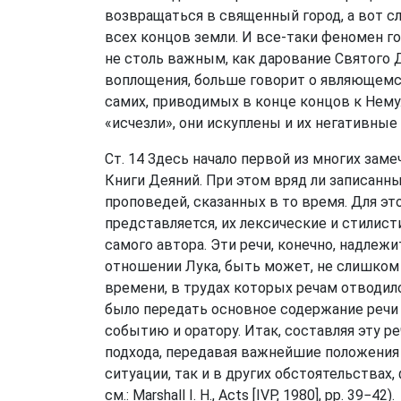
возвращаться в священный город, а вот с
всех концов земли. И все-таки феномен го
не столь важным, как дарование Святого Д
воплощения, больше говорит о являющемся
самих, приводимых в конце концов к Нему
«исчезли», они искуплены и их негативны
Ст. 14 Здесь начало первой из многих зам
Книги Деяний. При этом вряд ли записанн
проповедей, сказанных в то время. Для эт
представляется, их лексические и стилис
самого автора. Эти речи, конечно, надлеж
отношении Лука, быть может, не слишком 
времени, в трудах которых речам отводил
было передать основное содержание речи 
событию и оратору. Итак, составляя эту р
подхода, передавая важнейшие положения 
ситуации, так и в других обстоятельствах
см.: Marshall I. H., Acts [IVP, 1980], pp. 39−42).