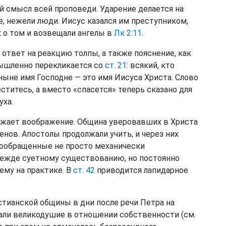
й смысл всей проповеди. Ударение делается на
е, нежели люди. Иисус казался им преступником,
к о том и возвещали ангелы в
Лк 2:11
.
 ответ на реакцию толпы, а также пояснение, как
мышленно перекликается со
ст. 21
: всякий, кто
 ныне имя Господне — это имя Иисуса Христа. Слово
ститесь, а вместо «спасется» теперь сказано для
уха.
ажает воображение. Община уверовавших в Христа
енов. Апостолы продолжали учить, и через них
вообращенные не просто механически
режде суетному существованию, но постоянно
ему на практике. В
ст. 42
приводится лапидарное
тианской общины в дни после речи Петра на
ли великодушие в отношении собственности (см.