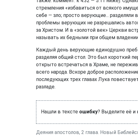
также: коммент. к 4:32 — 5:11 ниже). Одна
стремления «избавиться от всякого имуще
себе — зло; просто верующие... разделяли
проблемы верующих не разрешались автом
за Христом. И в «золотой век» Церкви вс
называть их бедными при общем владении 
Каждый день верующие единодушно пребыв
разделяя общий стол. Это был короткий п
открыто встречаться в Храме, не пережива
всего народа. Вскоре доброе расположение
последующих трех главах Лука повествуе
разладе.
Нашли в тексте
ошибку
? Выделите её и
Деяния апостолов, 2 глава. Новый Библей