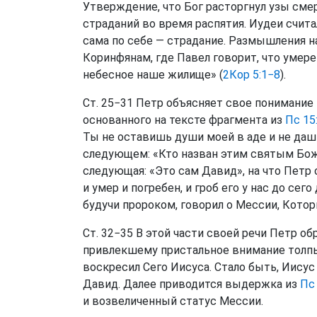
Утверждение, что Бог расторгнул узы смер
страданий во время распятия. Иудеи считал
сама по себе — страдание. Размышления н
Коринфянам, где Павел говорит, что умерет
небесное наше жилище» (
2Кор 5:1−8
).
Ст. 25−31 Петр объясняет свое понимание
основанного на тексте фрагмента из
Пс 15
Ты не оставишь души моей в аде и не даш
следующем: «Кто назван этим святым Бож
следующая: «Это сам Давид», на что Петр
и умер и погребен, и гроб его у нас до сег
будучи пророком, говорил о Мессии, Которы
Ст. 32−35 В этой части своей речи Петр 
привлекшему пристальное внимание толпы.
воскресил Сего Иисуса. Стало быть, Иису
Давид. Далее приводится выдержка из
Пс 
и возвеличенный статус Мессии.