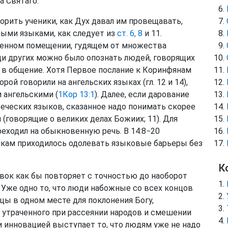
а Святаго.
ворить ученики, как Дух давал им провещавать,
ными языками, как следует из
ст. 6, 8
и 11.
лненном помещении, гудящем от множества
ди других можно было опознать людей, говорящих
и в общение. Хотя Первое послание к Коринфянам
ой говорили на ангельских языках (гл. 12 и 14),
 ангельскими (
1Кор 13:1
). Далее, если дарование
ческих языков, сказанное надо понимать скорее
(говорящие о великих делах Божиих; 11). Для
еходил на обыкновенную речь. В 14:8−20
никам приходилось одолевать языковые барьеры без
К
ывок как бы повторяет с точностью до наоборот
Уже одно то, что люди набожные со всех концов
цы в одном месте для поклонения Богу,
 утраченного при рассеянии народов и смешении
 инновацией выступает то, что людям уже не надо