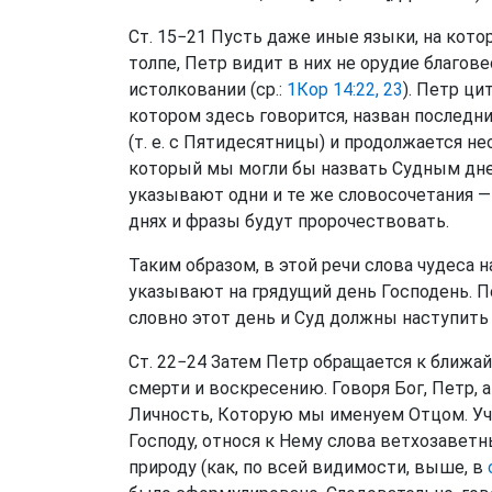
Ст. 15−21 Пусть даже иные языки, на кот
толпе, Петр видит в них не орудие благов
истолковании (ср.:
1Кор 14:22, 23
). Петр ци
котором здесь говорится, назван последним
(т. е. с Пятидесятницы) и продолжается нео
который мы могли бы назвать Судным днем
указывают одни и те же словосочетания —
днях и фразы будут пророчествовать.
Таким образом, в этой речи слова чудеса н
указывают на грядущий день Господень. П
словно этот день и Суд должны наступит
Ст. 22−24 Затем Петр обращается к ближа
смерти и воскресению. Говоря Бог, Петр, 
Личность, Которую мы именуем Отцом. Уче
Господу, относя к Нему слова ветхозаве
природу (как, по всей видимости, выше, в