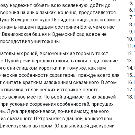
лову надлежит объять всю вселенную, дойти до
ворения на иных языках, конечно, представляется
уха. В сущности, чудо Пятидесятницы, как и самого
 нам в нашем падшем состоянии Боге, чем о нас
. Вавилонская башня и Эдемский сад вовсе не
е последствия уничтожены.
ечательных речей, включенных автором в текст
ые Лукой речи передают слово в слово содержание
ого они слишком коротки и к тому же, как нам
тические особенности характерны прежде всего для
ит считать кратким изложением сказанного. В этом
отличался от языческих историков своего
ось важное место. По всей видимости, их задачей
при условии сохранения особенностей, присущих
ечь, Лука придерживался, по-видимому, данного
из сказанного Петром как в данной, конкретной
, фиксируемых автором. (О дальнейшей дискуссии