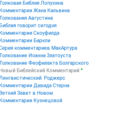
Толковая Библия Лопухина
Комментарии Жана Кальвина
Толкования Августина
Библия говорит сегодня
Комментарии Скоуфилда
Комментарии Баркли
Серия комментариев МакАртура
Толкование Иоанна Златоуста
Толкование Феофилакта Болгарского
●
Новый Библейский Комментарий
Лингвистический. Роджерс
Комментарии Давида Стерна
Ветхий Завет в Новом
Комментарии Кузнецовой