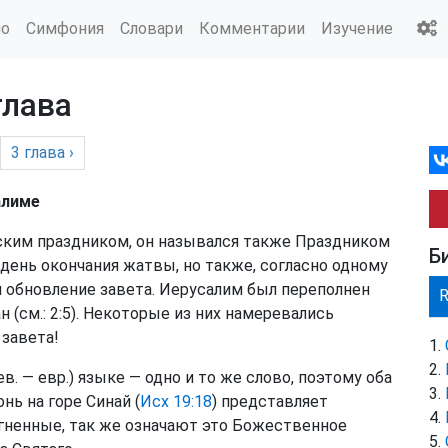
ио
Симфония
Словари
Комментарии
Изучение
глава
3
глава
›
алиме
ким праздником, он назывался также Праздником
Б
 день окончания жатвы, но также, согласно одному
и обновление завета. Иерусалим был переполнен
(см.: 2:5). Некоторые из них намеревались
завета!
ев. — евр.) языке — одно и то же слово, поэтому оба
гонь на горе Синай (
Исх 19:18
) представляет
огненные, так же означают это Божественное