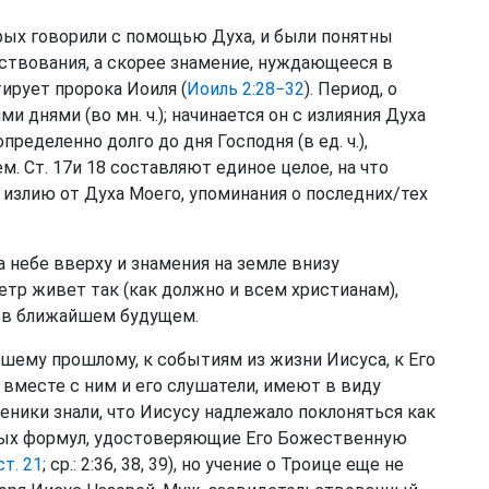
орых говорили с помощью Духа, и были понятны
ествования, а скорее знамение, нуждающееся в
тирует пророка Иоиля (
Иоиль 2:28−32
). Период, о
и днями (во мн. ч.); начинается он с излияния Духа
пределенно долго до дня Господня (в ед. ч.),
. Ст. 17и 18 составляют единое целое, на что
 излию от Духа Моего, упоминания о последних/тех
а небе вверху и знамения на земле внизу
етр живет так (как должно и всем христианам),
ь в ближайшем будущем.
йшему прошлому, к событиям из жизни Иисуса, к Его
а вместе с ним и его слушатели, имеют в виду
ники знали, что Иисусу надлежало поклоняться как
тных формул, удостоверяющие Его Божественную
ст. 21
; ср.: 2:36, 38, 39), но учение о Троице еще не