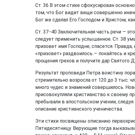
Ст. 36 В этом стихе сфокусирован основно
том, что Бог видит вещи совершенно инач
Бог же сделал Его Господом и Христом, ка
Ст. 37−40 Заключительная часть речи — это
следует применить услышанное. Ст. 38 у
призовет имя Господне, спасется. Правда,
«призовет» раздвоилось — покайтесь и кре
прощения грехов и получите дар Святого Д
Результат проповеди Петра воистину пор
стремительно возросла от 120 до 3 тыс. чл
много чудес и знамений совершилось. Но
присовокупляли христианство к своему п
пребывали в апостольском учении, следуя 
описание христианского ученичества.
Эти стихи посвящены описанию первохрис
Пятидесятницу. Верующие тогда выказыва