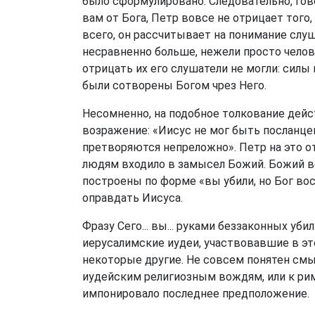
было сформулировано. Следовательно, го
вам от Бога, Петр вовсе не отрицает того
всего, он рассчитывает на понимание слу
несравненно больше, нежели просто челов
отрицать их его слушатели не могли: силы 
были сотворены Богом чрез Него.
Несомненно, на подобное толкование дей
возражение: «Иисус не мог быть посланце
претворяются непреложно». Петр на это о
людям входило в замысел Божий. Божий вер
построены по форме «вы убили, но Бог во
оправдать Иисуса.
Фразу Сего... вы... руками беззаконных уб
иерусалимские иудеи, участвовавшие в это
некоторые другие. Не совсем понятен смы
иудейским религиозным вождям, или к рим
импонировало последнее предположение.