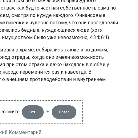
ко при этом не отмечалось безрассудного
ства», как будто частная собственность сама по
 всем, смотря по нужде каждого. Финансовые
атически и чудесно потому, что они последовали
тречались бедные, нуждающиеся люди (хотя
имуществом было уже невозможно; 4:34; 6:1).
али в храме, собирались также и по домам,
ериод отрады, когда они имели возможность
я при этом страха и даже находясь в любви у
 народа переменится раз и навсегда. В
т о внешнем противодействии и внутреннем
 нажмите:
+
Ctrl
Enter
ский Комментарий