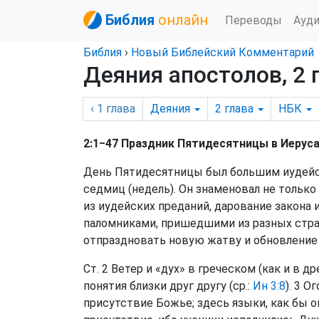
Библия
онлайн
Переводы
Ауд
Библия
›
Новый Библейский Комментарий
Деяния апостолов, 2 
‹ 1
глава
Деяния
2
глава
НБК
2:1−47 Праздник Пятидесятницы в Иерус
День Пятидесятницы был большим иудейс
седмиц (недель). Он знаменовал не только
из иудейских преданий, дарование закона 
паломниками, пришедшими из разных стран 
отпраздновать новую жатву и обновление 
Ст. 2 Ветер и «дух» в греческом (как и в др
понятия близки друг другу (ср.:
Ин 3:8
). 3 О
присутствие Божье; здесь языки, как бы 