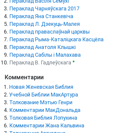
Пераклад Васіля Сёмухі
Пераклад Чарняўскага 2017
Пераклад Яна Станкевіча
Пераклад Л. Дзекуць-Малея
Пераклад праваслаўнай царквы
Пераклад Рыма-Каталіцкага Касцёла
Пераклад Анатоля Клышкi
Пераклад Сабілы і Малахава
●
Пераклад В. Гадлеўскага
Комментарии
Новая Женевская Библия
Учебной Библии МакАртура
Толкование Мэтью Генри
Комментарии МакДональда
Толковая Библия Лопухина
Комментарии Жана Кальвина