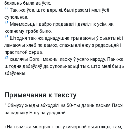
баязьнь была ва ўсіх.
44
Так-жа ўсе, што верылі, былі разам і мелі ўсё
супольнае.
45
Маемасьць і дабро прадавалі і дзялілі іх усім, як
кожнаму трэба было.
46
Штодня так-жа аднадушна трываючы ў сьвятыні; і
ламаючы хлеб па дамох, спажывлі ежу з радасьцяй і
прастатой сэрца,
47
хвалячы Бога і маючы ласку ў усяго народу. Пан-жа
штодня дабаўляў да супольнасьці тых, што мелі быць
збаўлены.
Примечания к тексту
1
Сёмуху жыды абходзілі на 50-ты дзень пасьля Пасхі
на падзяку Богу за ўраджай.
«На тым-жа месцы» г. зн. у вячэрнай сьвятліцы, там,