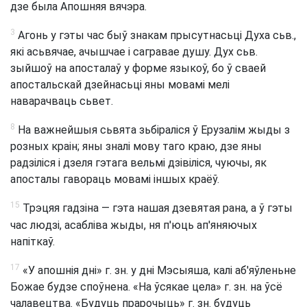
дзе была Апошняя вячэра.
3
Агонь у гэты час быў знакам прысутнасьці Духа сьв.,
які асьвячае, ачышчае і сагравае душу. Дух сьв.
зыйшоў на апосталаў у форме языкоў, бо ў сваей
апостальскай дзейнасьці яны мовамі мелі
наварачваць сьвет.
8
На важнейшыя сьвята зьбіраліся ў Ерузалім жыды з
розных краін; яны зналі мову таго краю, дзе яны
радзіліся і дзеля гэтага вельмі дзівіліся, чуючы, як
апосталы гавораць мовамі іншых краёў.
15
Трэцяя гадзіна — гэта нашая дзевятая рана, а ў гэты
час людзі, асабліва жыды, ня п'юць ап'яняючых
напіткаў.
17
«У апошнія дні» г. зн. у дні Мэсыяша, калі аб'яўленьне
Божае будзе споўнена. «На ўсякае цела» г. зн. на ўсё
чалавецтва. «Будуць прарочыць» г. зн. будуць