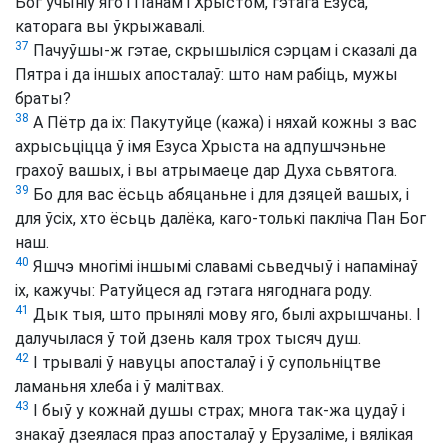
Бог учыніў яго і Панам і Хрыстом, гэтага Езуса,
каторага вы ўкрыжавалі.
37
Пачуўшы-ж гэтае, скрышыліся сэрцам і сказалі да
Пятра і да іншых апосталаў: што нам рабіць, мужы
браты?
38
А Пётр да іх: Пакутуйце (кажа) і няхай кожны з вас
ахрысьціцца ў імя Езуса Хрыста на адпушчэньне
грахоў вашых, і вы атрымаеце дар Духа сьвятога.
39
Бо для вас ёсьць абяцаньне і для дзяцей вашых, і
для ўсіх, хто ёсьць далёка, каго-толькі пакліча Пан Бог
наш.
40
Яшчэ многімі іншымі славамі сьведчыў і напамінаў
іх, кажучы: Ратуйцеся ад гэтага нягоднага роду.
41
Дык тыя, што прынялі мову яго, былі ахрышчаны. І
далучылася ў той дзень каля трох тысяч душ.
42
І трывалі ў навуцы апосталаў і ў супольніцтве
ламаньня хлеба і ў малітвах.
43
І быў у кожнай душы страх; многа так-жа цудаў і
знакаў дзеялася праз апосталаў у Ерузаліме, і вялікая