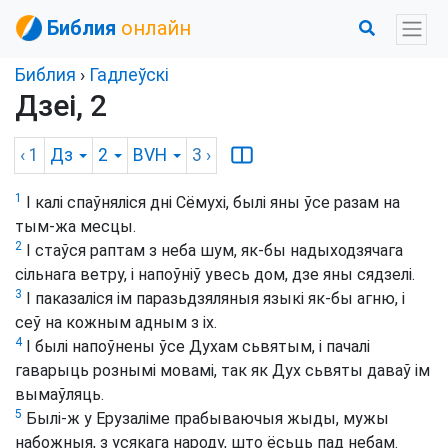
Библия
онлайн
Библия
›
Гадлеўскі
Дзеі, 2
‹ 1
Дз
2
BVH
3
›
1
І калі спаўняліся дні Сёмухі, былі яны ўсе разам на
тым-жа месцы.
2
І стаўся раптам з неба шум, як-бы надыходзячага
сільнага ветру, і напоўніў увесь дом, дзе яны сядзелі.
3
І паказаліся ім паразьдзяляныя языкі як-бы агню, і
сеў на кожным адным з іх.
4
І былі напоўнены ўсе Духам сьвятым, і пачалі
гаварыць рознымі мовамі, так як Дух сьвяты даваў ім
вымаўляць.
5
Былі-ж у Ерузаліме прабываючыя жыды, мужы
набожныя, з усякага народу, што ёсьць пад небам.