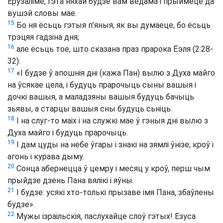
Ерузаліме, гэта няхай будзе вам ведама і прыймеце да
вушэй словы мае.
15
Бо ня ёсьць гэтыя п’яныя, як вы думаеце, бо ёсьць
трэцяя гадзіна дня;
16
але ёсьць тое, што сказана праз прарока Ёэля (2:28-
32):
17
«І будзе ў апошнія дні (кажа Пан) вылю з Духа майго
на ўсякае цела, і будуць прарочыць сыны вашыя і
дочкі вашыя, а маладзяны вашыя будуць бачыць
зьявы, а старцы вашыя сны будуць сьніць.
18
І на слуг-то маіх і на служкі мае ў гэныя дні вылю з
Духа майго і будуць прарочыць.
19
І дам цуды на небе ўгары і знакі на зямлі ўнізе; кроў і
агонь і курава дыму.
20
Сонца абернецца ў цемру і месяц у кроў, перш чым
прыйдзе дзень Пана вялікі і яўны.
21
І будзе: усякі хто-толькі прызаве імя Пана, збаўлены
будзе».
22
Мужы ізраільскія, паслухайце слоў гэтых! Езуса