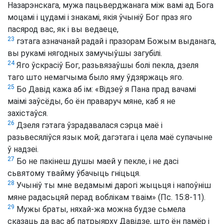
Назарэнскага, мужа пацьверджанага між вамі ад Бога
моцамі і цудамі і знакамі, якія ўчыніў Бог праз яго
пасярод вас, як і вы ведаеце,
23
гэтага азначанай радай і празорам Божым выданага,
вы рукамі нягодных замучыўшы загубілі.
24
Яго ўскрасіў Бог, разьвязаўшы болі пекла, дзеля
таго што немагчыма было яму ўдзяржаць яго.
25
Бо Давід кажа аб ім: «Відзеў я Пана прад вачамі
маімі заўсёды, бо ён праваруч мяне, каб я не
захістаўся.
26
Дзеля гэтага ўзрадавалася сэрца маё і
разьвесяліўся язык мой; дагэтага і цела маё супачыне
ў надзеі.
27
Бо не пакінеш душы маей у пекле, і не дасі
сьвятому твайму ўбачыць гніцьця.
28
Учыніў ты мне ведамымі дарогі жыцьця і напоўніш
мяне радасьцяй перад воблікам тваім» (Пс. 15:8-11).
29
Мужы браты, няхай-жа можна будзе сьмела
сказаць да вас аб патрыярху Давідзе, што ён памёр і