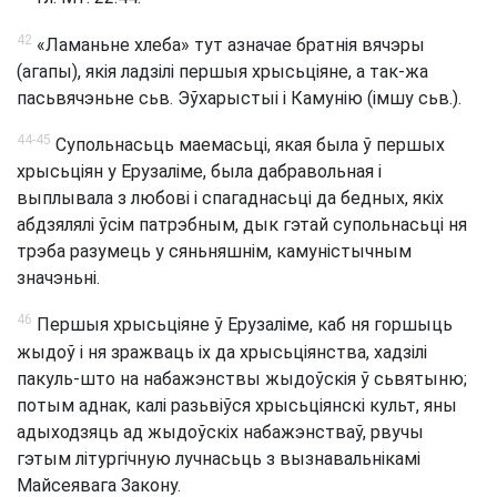
42
«Ламаньне хлеба» тут азначае братнія вячэры
(агапы), якія ладзілі першыя хрысьціяне, а так-жа
пасьвячэньне сьв. Эўхарыстыі і Камунію (імшу сьв.).
44-45
Супольнасьць маемасьці, якая была ў першых
хрысьціян у Ерузаліме, была дабравольная і
выплывала з любові і спагаднасьці да бедных, якіх
абдзялялі ўсім патрэбным, дык гэтай супольнасьці ня
трэба разумець у сяньняшнім, камуністычным
значэньні.
46
Першыя хрысьціяне ў Ерузаліме, каб ня горшыць
жыдоў і ня зражваць іх да хрысьціянства, хадзілі
пакуль-што на набажэнствы жыдоўскія ў сьвятыню;
потым аднак, калі разьвіўся хрысьціянскі культ, яны
адыходзяць ад жыдоўскіх набажэнстваў, рвучы
гэтым літургічную лучнасьць з вызнавальнікамі
Майсеявага Закону.