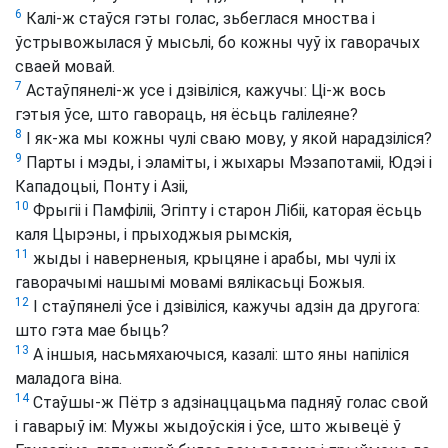
6
Калі-ж стаўся гэты голас, зьбеглася мноства і
ўстрывожылася ў мысьлі, бо кожны чуў іх гаворачых
сваей мовай.
7
Астаўпянелі-ж усе і дзівіліся, кажучы: Ці-ж вось
гэтыя ўсе, што гавораць, ня ёсьць галілеяне?
8
І як-жа мы кожны чулі сваю мову, у якой нарадзіліся?
9
Парты і мэды, і эламіты, і жыхары Мэзапотаміі, Юдэі і
Кападоцыі, Понту і Азіі,
10
Фрыгіі і Памфіліі, Эгіпту і старон Лібіі, каторая ёсьць
каля Цырэны, і прыходжыя рымскія,
11
жыды і наверненыя, крыцяне і арабы, мы чулі іх
гаворачымі нашымі мовамі вялікасьці Божыя.
12
І стаўпянелі ўсе і дзівіліся, кажучы адзін да другога:
што гэта мае быць?
13
А іншыя, насьмяхаючыся, казалі: што яны напіліся
маладога віна.
14
Стаўшы-ж Пётр з адзінаццацьма падняў голас свой
і гаварыў ім: Мужы жыдоўскія і ўсе, што жывецё ў