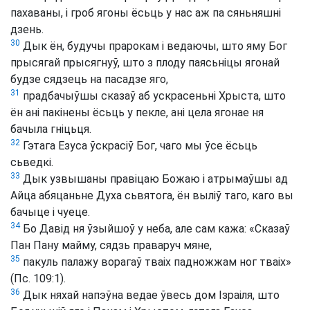
пахаваны, і гроб ягоны ёсьць у нас аж па сяньняшні
дзень.
30
Дык ён, будучы прарокам і ведаючы, што яму Бог
прысягай прысягнуў, што з плоду паясьніцы ягонай
будзе сядзець на пасадзе яго,
31
прадбачыўшы сказаў аб ускрасеньні Хрыста, што
ён ані пакінены ёсьць у пекле, ані цела ягонае ня
бачыла гніцьця.
32
Гэтага Езуса ўскрасіў Бог, чаго мы ўсе ёсьць
сьведкі.
33
Дык узвышаны правіцаю Божаю і атрымаўшы ад
Айца абяцаньне Духа сьвятога, ён выліў таго, каго вы
бачыце і чуеце.
34
Бо Давід ня ўзыйшоў у неба, але сам кажа: «Сказаў
Пан Пану майму, сядзь праваруч мяне,
35
пакуль палажу ворагаў тваіх падножжам ног тваіх»
(Пс. 109:1).
36
Дык няхай напэўна ведае ўвесь дом Ізраіля, што