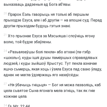
выказваць дадзеныя ад Бога аб'явы.
20
Прарок Ёэль гаворыць ня толькі аб першым
прыходзе Езуса, але і аб другім — на апошні суд. Перад
другім прыходам будуць гэтыя знакі.
21
Хто прызнае Езуса за Мэсыяша і споўніць ягону
волю, той будзе збаўлены.
24
«Разьвязаўшы болі пекла» або атхані (па-гэбр.
«шэоль»), куды ішлі душы памёршых справядлівых
людзей, і куды зыйшоў Хрыстус. Тут пекла азначае
яшчэ сьмерць, якая хоць і ўзяла Езуса пад сваю ўладу,
аднак не магла ўдзяржаць яго назаўсёды.
27
«Ня ўбачыць гніцьця» — Бог ня можа пазволіць, каб
цела сьвятое Сына ягонага мела згніць, так як гніе
кожнае цела.
34
Гл. Мт. 22:44.