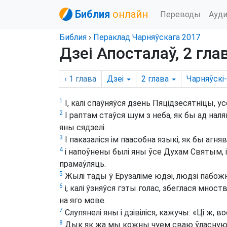
Библия
онлайн
Переводы
Ауд
Библия
›
Пераклад Чарняўскага 2017
Дзеі Апосталаў, 2 гла
‹ 1
глава
Дзеі
2
глава
Чарняўскі
1
І, калі спаўняўся дзень Пяцідзесятніцы, у
2
І раптам стаўся шум з неба, як бы ад наля
яны сядзелі.
3
І паказаліся ім паасобна языкі, як бы агнявы
4
і напоўнены былі яны ўсе Духам Святым, і
прамаўляць.
5
Жылі тады ў Ерузаліме юдэі, людзі пабожны
6
і, калі ўзняўся гэты голас, збеглася мноства
на яго мове.
7
Слупянелі яны і дзівіліся, кажучы: «Ці ж, 
8
Дык як жа мы кожны чуем сваю ўласную м