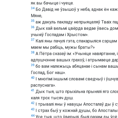
як вы бачыце і чуеце.
34
Бо Давід не ўзышоў у неба, аднак ён каж
Мяне,
35
аж дакуль пакладу непрыяцеляў Тваіх пад
36
Дык хай вельмі цвёрда ведае ўвесь дом І
учыніў Госпадам і Хрыстом».
37
Калі яны пачулі гэта, спакарыліся сэрца
маем мы рабіць, мужы браты?»
38
А Пётра сказаў ім: «Учыніце навяртанне, 
адпушчэнне вашых грахоў, і атрымаеце дар
39
бо вам належыць абяцанае і сынам вашым,
Госпад, Бог наш».
40
І многімі іншымі словамі сведчыў і ўшчув
распуснага».
41
Дык тыя, што прыхільна прынялі яго слов
каля трох тысяч душ.
42
І трывалі яны ў навуцы Апосталаў ды ў суп
43
І страх быў у кожнай душы, бо Апосталы ч
44
Усе тыя, што ўверылі, былі разам ды ўсё 