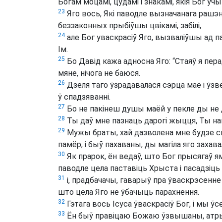
Богам моцамі, цудамі і знакамі, якія Бог учы
23
Яго вось, Які паводле вызначанага рашэ
беззаконных прыбіўшы цвікамі, забілі,
24
але Бог уваскрасіў Яго, вызваліўшы ад п
Ім.
25
Бо Давід кажа адносна Яго: “Стаяў я пер
мяне, нічога не баюся.
26
Дзеля таго ўзрадавалася сэрца маё і ўзве
ў спадзяванні.
27
Бо не пакінеш душы маёй у пекле ды не 
28
Ты даў мне пазнаць дарогі жыцця, Ты нап
29
Мужы браты, хай дазволена мне будзе ск
памёр, і быў пахаваны, ды магіла яго захав
30
Як прарок, ён ведаў, што Бог прысягаў я
паводле цела паставіць Хрыста і пасадзіць 
31
і, прадбачачы, гаварыў пра ўваскрэсенне
што цела Яго не ўбачыць парахнення.
32
Гэтага вось Ісуса ўваскрасіў Бог, і мы ўсе
33
Ён быў правіцаю Божаю ўзвышаны, атрым