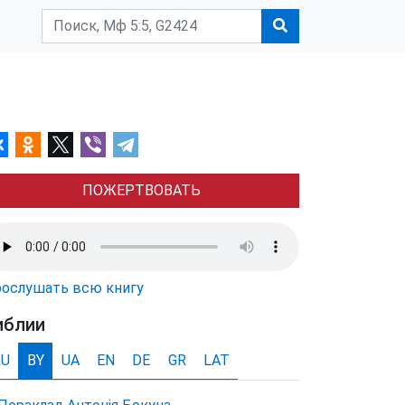
ПОЖЕРТВОВАТЬ
ослушать всю книгу
иблии
RU
BY
UA
EN
DE
GR
LAT