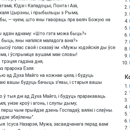
міі, Юдэі і Кападоцыі, Понта і Азіі,
што каля Цырэны, і прыбыльцы з Рыма,
абы, — чуем, што яны гавораць пра веліч Божую на
жучы адзін аднаму: «Што гэта можа быць?»
быць, яны напіліся маладога віна?»
сіў голас свой і сказаў ім: «Мужы юдэйскія ды ўсе
ама, і ўспрыміце вушамі мае словы!
 трэцяя гадзіна дня,
з прарока Ёэля:
лью ад Духа Майго на кожнае цела; і будуць
К
акі вашы будуць бачыць з’явы, і старыя вашы
ю ў тыя дні ад Духа Майго, і будуць праракаваць.
лі, унізе кроў і агонь, і слупы дыму;
, перш чым прыйдзе дзень Госпадаў, вялікі і слаўны.
будзе збаўлены”.
я: Ісуса Назарэя, Мужа, засведчанага перад вамі