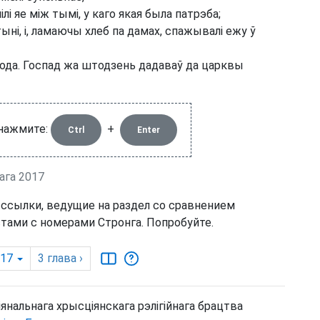
лі яе між тымі, у каго якая была патрэба;
ыні, і, ламаючы хлеб па дамах, спажывалі ежу ў
рода. Госпад жа штодзень дадаваў да царквы
 нажмите:
+
Ctrl
Enter
ага 2017
 ссылки, ведущие на раздел со сравнением
тами с номерами Стронга. Попробуйте.
-17
3
глава
›
янальнага хрысціянскага рэлігійнага брацтва