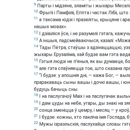
9
Парты і мідзяне, эламіты і жыхары Месапата
10
Фрыгіі і Памфіліі, Егіпта і частак Лібіі, 
11
а таксама юдэі і празеліты, крыцяне і ар
нашых мовах».
12
І дзівіліся ўсе, і не разумелі гэтага, ка
13
А іншыя, падсмейваючыся, казалі: «Можа 
14
Тады Пётра, стаўшы з адзінаццаццю, узвы
жыхары Ерузаліма, хай будзе вам гэта вед
15
Гэтыя людзі не п’яныя, як вы думаеце, бо
16
але гэта спаўняецца тое, што сказана пра
17
“І будзе: у апошнія дні, — кажа Бог, — вы
праракаваць сыны вашы і дочкі вашы, і юн
будуць бачыць сны.
18
І на паслугачоў Маіх і на паслугачак выль
19
І дам цуды на небе, угары, ды знакі на зям
20
сонца зменіцца ў цемру, і месяц — у кроў
21
І будзе: кожны, хто пакліча імя Госпада, 
22
Мужы ізраэльскія, паслухайце словы гэты