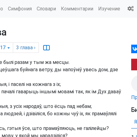
ио
Симфония
Словари
Комментарии
Изучение
ва
-17
3
глава
›
се былі разам у тым жа месцы.
цеўшага буйнага ветру, ды напоўніў увесь дом, дзе
я, і паселі на кожнага з іх;
 пачалі гаварыць іншымі мовамі так, як ім Дух даваў
Пр
я, з усіх народаў, што ёсць пад небам;
Б
 людзей, і дзівіліся, бо кожны чуў іх, як прамаўлялі
вось, гэтыя ўсе, што прамаўляюць, не галілейцы?
ову, у якой мы нарадзіліся?