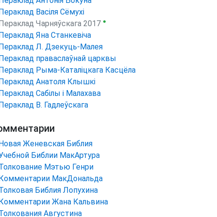
Пераклад Антонія Бокуна
Пераклад Васіля Сёмухі
●
Пераклад Чарняўскага 2017
Пераклад Яна Станкевіча
Пераклад Л. Дзекуць-Малея
Пераклад праваслаўнай царквы
Пераклад Рыма-Каталіцкага Касцёла
Пераклад Анатоля Клышкi
Пераклад Сабілы і Малахава
Пераклад В. Гадлеўскага
омментарии
Новая Женевская Библия
Учебной Библии МакАртура
Толкование Мэтью Генри
Комментарии МакДональда
Толковая Библия Лопухина
Комментарии Жана Кальвина
Толкования Августина