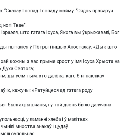
а: “Сказаў Госпад Госпаду майму: “Сядзь праваруч
 ногі Твае”.
зраэля, што гэтага Ісуса, Якога вы ўкрыжавалі, Бог
м ды пыталіся ў Пётры і іншых Апосталаў: «Дык што
і хай кожны з вас прыме хрост у імя Ісуса Хрыста на
 Духа Святога;
 ды ўсім тым, хто далёка, каго б ні паклікаў
аў іх, кажучы: «Ратуйцеся ад гэтага роду
ы, былі ахрышчаны; і ў той дзень было далучана
ольнасці, у ламанні хлеба і ў малітвах.
ынілі мноства знакаў і цудаў.
мелі супольнае,