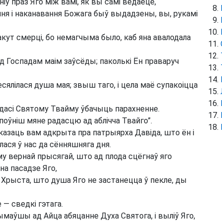
ніў праз Яго між вамі, як вы самі ведаеце,
ння і наканавання Божага быў выдадзены, вы, рукамі
акут смерці, бо немагчыма было, каб яна авалодала
ад Госпадам маім заўсёды; паколькі Ён праваруч
сялілася душа мая; звыш таго, і цела маё супакоіцца
дасі Святому Твайму ўбачыць парахненне.
оўніш мяне радасцю ад аблічча Твайго”.
азаць вам адкрыта пра патрыярха Давіда, што ён і
алася ў нас да сённяшняга дня.
му вернай прысягай, што ад плода сцёгнаў яго
на пасадзе Яго,
 Хрыста, што душа Яго не застанецца ў пекле, ды
 — сведкі гэтага.
аўшы ад Айца абяцанне Духа Святога, і выліў Яго,