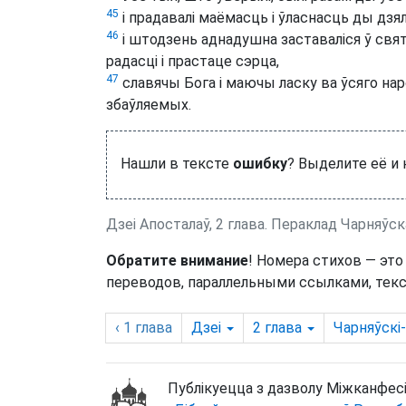
45
і прадавалі маёмасць і ўласнасць ды дзялі
46
і штодзень аднадушна заставаліся ў свят
радасці і прастаце сэрца,
47
славячы Бога і маючы ласку ва ўсяго на
збаўляемых.
Нашли в тексте
ошибку
? Выделите её и
Дзеі Апосталаў, 2 глава. Пераклад Чарняўск
Обратите внимание
! Номера стихов — это
переводов, параллельными ссылками, текс
‹ 1
глава
Дзеі
2
глава
Чарняўскі
Публікуецца з дазволу Міжканфесі