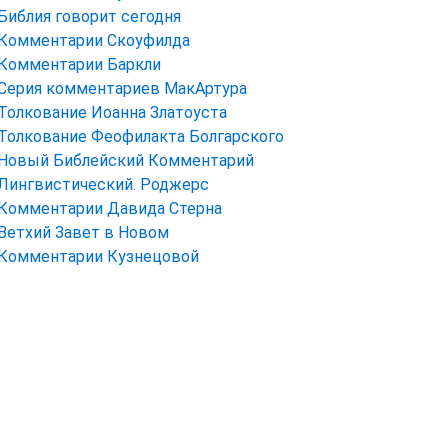
Библия говорит сегодня
Комментарии Скоуфилда
Комментарии Баркли
Серия комментариев МакАртура
Толкование Иоанна Златоуста
Толкование Феофилакта Болгарского
Новый Библейский Комментарий
Лингвистический. Роджерс
Комментарии Давида Стерна
Ветхий Завет в Новом
Комментарии Кузнецовой