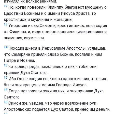
изумлял их волхвованиями.
12
Но, когда поверили Филиппу, благовествующему о
Царствии Божием и о имени Иисуса Христа, то
крестились и мужчины и женщины.
13
Уверовал и сам Симон и, крестившись, не отходил
от Филиппа; и, видя совершающиеся великие силы и
знамения, изумлялся.
14
Находившиеся в Иерусалиме Апостолы, услышав,
что Самаряне приняли слово Божие, послали к ним
Петра и Иоанна,
15
которые, придя, помолились о них, чтобы они
приняли Духа Святого.
16
Ибо Он не сходил ещё ни на одного из них, а только
были они крещены во имя Господа Иисуса.
17
Тогда возложили руки на них, и они приняли Духа
Святого.
18
Симон же, увидев, что через возложение рук
Апостольских подаётся Дух Святой, принёс им деньги,