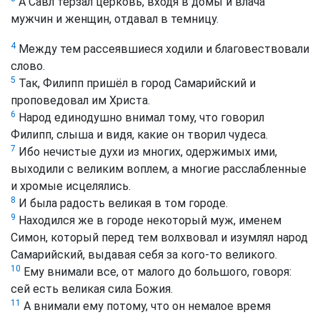
А Савл терзал церковь, входя в домы и влача
мужчин и женщин, отдавал в темницу.
4
Между тем рассеявшиеся ходили и благовествовали
слово.
5
Так, Филипп пришёл в город Самарийский и
проповедовал им Христа.
6
Народ единодушно внимал тому, что говорил
Филипп, слыша и видя, какие он творил чудеса.
7
Ибо нечистые духи из многих, одержимых ими,
выходили с великим воплем, а многие расслабленные
и хромые исцелялись.
8
И была радость великая в том городе.
9
Находился же в городе некоторый муж, именем
Симон, который перед тем волхвовал и изумлял народ
Самарийский, выдавая себя за кого-то великого.
10
Ему внимали все, от малого до большого, говоря:
сей есть великая сила Божия.
11
А внимали ему потому, что он немалое время