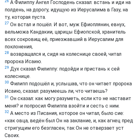
26
А Филиппу Ангел Господень сказал: встань и иди на
полдень, на дорогу, идущую из Иерусалима в Газу, на
ту, которая пуста.
27
Он встал и пошёл. И вот, муж Ефиоплянин, евнух,
вельможа Кандакии, царицы Ефиопской, хранитель
всех сокровищ её, приезжавший в Иерусалим для
поклонения,
28
возвращался и, сидя на колеснице своей, читал
пророка Исаию.
29
Дух сказал Филиппу: подойди и пристань к сей
колеснице.
30
Филипп подошёл и, услышав, что он читает пророка
Исаию, сказал: разумеешь ли, что читаешь?
31
Он сказал: как могу разуметь, если кто не наставит
меня? и попросил Филиппа взойти и сесть с ним.
32
А место из Писания, которое он читал, было сие:
«как овца, ведён был Он на заклание, и, как агнец пред
стригущим его безгласен, так Он не отверзает уст
Своих.