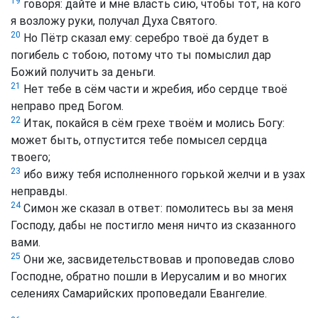
19
говоря: дайте и мне власть сию, чтобы тот, на кого
я возложу руки, получал Духа Святого.
20
Но Пётр сказал ему: серебро твоё да будет в
погибель с тобою, потому что ты помыслил дар
Божий получить за деньги.
21
Нет тебе в сём части и жребия, ибо сердце твоё
неправо пред Богом.
22
Итак, покайся в сём грехе твоём и молись Богу:
может быть, отпустится тебе помысел сердца
твоего;
23
ибо вижу тебя исполненного горькой желчи и в узах
неправды.
24
Симон же сказал в ответ: помолитесь вы за меня
Господу, дабы не постигло меня ничто из сказанного
вами.
25
Они же, засвидетельствовав и проповедав слово
Господне, обратно пошли в Иерусалим и во многих
селениях Самарийских проповедали Евангелие.