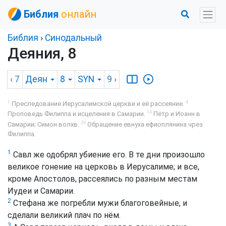
Библия
онлайн
Библия
›
Синодальный
Деяния, 8
‹ 7
Деян
8
SYN
9
›
1
4
Преследование Иерусалимской церкви и её рассеяние.
14
Проповедь Филиппа и исцеления в Самарии.
Пётр и Иоанн в
26
Самарии; Симон волхв.
Обращение евнуха ефиоплянина чрез
Филиппа.
1
Савл же одобрял убиение его. В те дни произошло
великое гонение на церковь в Иерусалиме; и все,
кроме Апостолов, рассеялись по разным местам
Иудеи и Самарии.
2
Стефана же погребли мужи благоговейные, и
сделали великий плач по нём.
3