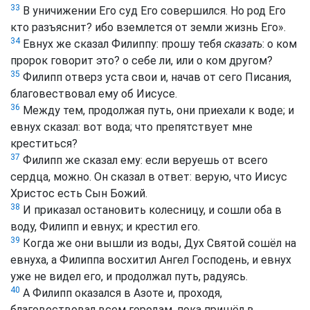
33
В уничижении Его суд Его совершился. Но род Его
кто разъяснит? ибо вземлется от земли жизнь Его».
34
Евнух же сказал Филиппу: прошу тебя
сказать
: о ком
пророк говорит это? о себе ли, или о ком другом?
35
Филипп отверз уста свои и, начав от сего Писания,
благовествовал ему об Иисусе.
36
Между тем, продолжая путь, они приехали к воде; и
евнух сказал: вот вода; что препятствует мне
креститься?
37
Филипп же сказал ему: если веруешь от всего
сердца, можно. Он сказал в ответ: верую, что Иисус
Христос есть Сын Божий.
38
И приказал остановить колесницу, и сошли оба в
воду, Филипп и евнух; и крестил его.
39
Когда же они вышли из воды, Дух Святой сошёл на
евнуха, а Филиппа восхитил Ангел Господень, и евнух
уже не видел его, и продолжал путь, радуясь.
40
А Филипп оказался в Азоте и, проходя,
благовествовал всем городам, пока пришёл в