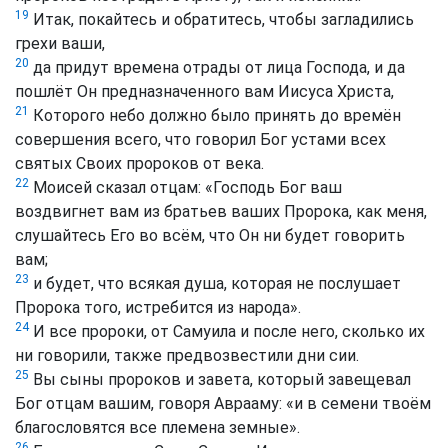
19
Итак, покайтесь и обратитесь, чтобы загладились
грехи ваши,
20
да придут времена отрады от лица Господа, и да
пошлёт Он предназначенного вам Иисуса Христа,
21
Которого небо должно было принять до времён
совершения всего, что говорил Бог устами всех
святых Своих пророков от века.
22
Моисей сказал отцам: «Господь Бог ваш
воздвигнет вам из братьев ваших Пророка, как меня,
слушайтесь Его во всём, что Он ни будет говорить
вам;
23
и будет, что всякая душа, которая не послушает
Пророка того, истребится из народа».
24
И все пророки, от Самуила и после него, сколько их
ни говорили, также предвозвестили дни сии.
25
Вы сыны пророков и завета, который завещевал
Бог отцам вашим, говоря Аврааму: «и в семени твоём
благословятся все племена земные».
26