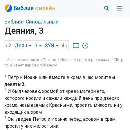
Библия
онлайн
Библия
›
Синодальный
Деяния, 3
‹ 2
Деян
3
SYN
4
›
1
12
Исцеление хромого Петром и Иоанном при дверях храма.
Пётр
призывает народ к покаянию.
1
Пётр и Иоанн шли вместе в храм в час молитвы
девятый.
2
И был человек, хромой от чрева матери его,
которого носили и сажали каждый день при дверях
храма, называемых Красными, просить милостыни у
входящих в храм.
3
Он, увидев Петра и Иоанна перед входом в храм,
просил у них милостыни.