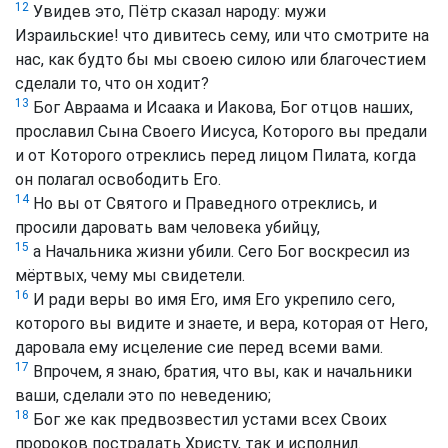
12
Увидев это, Пётр сказал народу: мужи
Израильские! что дивитесь сему, или что смотрите на
нас, как будто бы мы своею силою или благочестием
сделали то, что он ходит?
13
Бог Авраама и Исаака и Иакова, Бог отцов наших,
прославил Сына Своего Иисуса, Которого вы предали
и от Которого отреклись перед лицом Пилата, когда
он полагал освободить Его.
14
Но вы от Святого и Праведного отреклись, и
просили даровать вам человека убийцу,
15
а Начальника жизни убили. Сего Бог воскресил из
мёртвых, чему мы свидетели.
16
И ради веры во имя Его, имя Его укрепило сего,
которого вы видите и знаете, и вера, которая от Него,
даровала ему исцеление сие перед всеми вами.
17
Впрочем, я знаю, братия, что вы, как и начальники
ваши, сделали это по неведению;
18
Бог же как предвозвестил устами всех Своих
пророков пострадать Христу, так и исполнил.