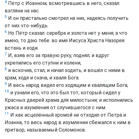
4
Пётр с Иоанном, всмотревшись в него, сказал:
взгляни на нас.
5
И он пристально смотрел на них, надеясь получить
от них что-нибудь.
6
Но Пётр сказал: серебра и золота нет у меня; а что
имею, то даю тебе: во имя Иисуса Христа Назорея
встань и ходи.
7
И, взяв его за правую руку, поднял; и вдруг
укрепились его ступни и колени,
8
и вскочив, стал, и начал ходить, и вошёл с ними в
храм, ходя и скача, и хваля Бога.
9
И весь народ видел его ходящим и хвалящим Бога;
10
и узнали его, что это был тот, который сидел у
Красных дверей храма для милостыни; и исполнились
ужаса и изумления от случившегося с ним.
11
И как исцелённый хромой не отходил от Петра и
Иоанна, то весь народ в изумлении сбежался к ним в
притвор, называемый Соломонов.