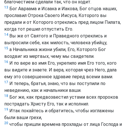
благочестием сделали так, что он ходит.
13
Бог Авраама и Исаака и Иакова, Бог отцов наших,
прославил Отрока Своего Иисуса, Которого вы
предали и от Которого отреклись пред лицом Пилата,
когда тот решил отпустить Его.
14
Вы же от Святого и Праведного отреклись и
выпросили себе, как милость, человека убийцу,
15
а Начальника жизни убили, Его, Которого Бог
воздвиг из мертвых, чему мы свидетели.
16
И по вере во имя Его, укрепило имя Его того, кого
вы видите и знаете. И вера, которая чрез Него, дала
ему это совершенное здравие перед всеми вами.
17
И теперь, братья, знаю, что вы поступили по
неведению, как и начальники ваши.
18
Бог же, как предвозвестил устами всех пророков
пострадать Христу Его, так и исполнил.
19
Итак покайтесь и обратитесь, чтобы изглажены
были ваши грехи,
20
чтобы пришли времена прохлады от лица Господа и