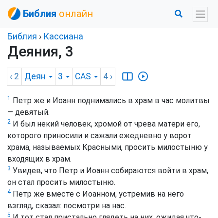
Библия
онлайн
Библия
›
Кассиана
Деяния, 3
‹ 2
Деян
3
CAS
4
›
1
Петр же и Иоанн поднимались в храм в час молитвы
— девятый.
2
И был некий человек, хромой от чрева матери его,
которого приносили и сажали ежедневно у ворот
храма, называемых Красными, просить милостыню у
входящих в храм.
3
Увидев, что Петр и Иоанн собираются войти в храм,
он стал просить милостыню.
4
Петр же вместе с Иоанном, устремив на него
взгляд, сказал: посмотри на нас.
5
И тот стал пристально глядеть на них, ожидая что-