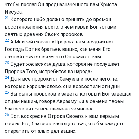
чтобы послал Он предназначенного вам Христа
Иисуса,
21
Которого небо должно принять до времен
восстановления всего, о чем изрек Бог устами
святых древних Своих пророков.
22
А Моисей сказал: «Пророка вам воздвигнет
Господь Бог из братьев ваших, как меня. Его
слушайтесь во всём, что Он скажет вам.
23
Будет же: всякая душа, которая не послушает
Пророка Того, истребится из народа».
24
Да и все пророки от Самуила и после него, те,
которые изрекли слово, они возвестили эти дни.
25
Вы сыны пророков и завета, который Бог завещал
отцам нашим, говоря Аврааму: «и в семени твоем
благословятся все племена земные».
26
Бог, воскресив Отрока Своего, к вам первым
послал Его, благословляющего вас, чтобы каждого
отвратить от злых дел ваших.