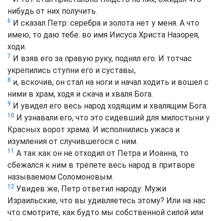
нибудь от них получить.
6
И сказал Петр: серебра и золота нет у меня. А что
имею, то даю тебе: во имя Иисуса Христа Назорея,
ходи.
7
И взяв его за правую руку, поднял его. И тотчас
укрепились ступни его и суставы,
8
и, вскочив, он стал на ноги и начал ходить и вошел с
ними в храм, ходя и скача и хваля Бога.
9
И увидел его весь народ ходящим и хвалящим Бога.
10
И узнавали его, что это сидевший для милостыни у
Красных ворот храма. И исполнились ужаса и
изумления от случившегося с ним.
11
А так как он не отходил от Петра и Иоанна, то
сбежался к ним в трепете весь народ в притворе
называемом Соломоновым.
12
Увидев же, Петр ответил народу: Мужи
Израильские, что вы удивляетесь этому? Или на нас
что смотрите, как будто мы собственной силой или