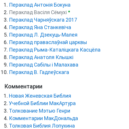
Пераклад Антонія Бокуна
●
Пераклад Васіля Сёмухі
Пераклад Чарняўскага 2017
Пераклад Яна Станкевіча
Пераклад Л. Дзекуць-Малея
Пераклад праваслаўнай царквы
Пераклад Рыма-Каталіцкага Касцёла
Пераклад Анатоля Клышкi
Пераклад Сабілы і Малахава
Пераклад В. Гадлеўскага
Комментарии
Новая Женевская Библия
Учебной Библии МакАртура
Толкование Мэтью Генри
Комментарии МакДональда
Толковая Библия Лопухина