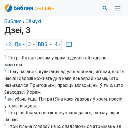
Библия
онлайн
Библия
›
Сёмухі
Дзеі, 3
‹ 2
Дз
3
BBS
4
›
1
Пётр і Ян ішлі разам у храм а дзявятай гадзіне
малітвы.
2
І быў чалавек, кульгавы ад улоньня маці ягонай, якога
насілі і садзілі кожнага дня каля дзьвярэй храма, што
называліся Прыгожымі, прасіць міласьціны ў тых, што
ўваходзілі ў храм;
3
ён, убачыўшы Пятра і Яна каля ўваходу ў храм, прасіў
у іх міласьціны.
4
Пётр зь Янам, прыгледзеўшыся да яго, сказаў: зірні
на нас.
5
І той пільна глядзеў на іх, спадзяючыся атрымаць ад