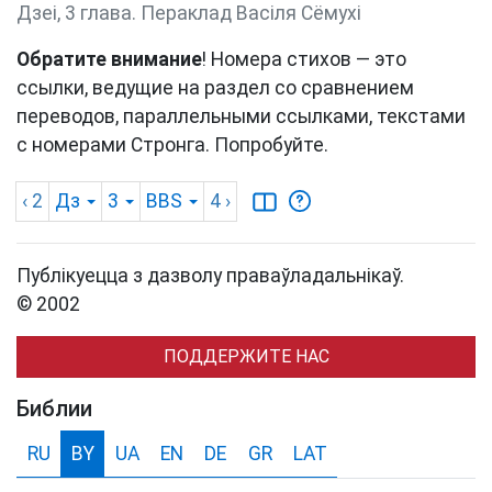
Дзеі, 3 глава. Пераклад Васіля Сёмухі
Обратите внимание
! Номера стихов — это
ссылки, ведущие на раздел со сравнением
переводов, параллельными ссылками, текстами
с номерами Стронга. Попробуйте.
‹ 2
Дз
3
BBS
4
›
Публікуецца з дазволу праваўладальнікаў.
© 2002
ПОДДЕРЖИТЕ НАС
Библии
RU
BY
UA
EN
DE
GR
LAT