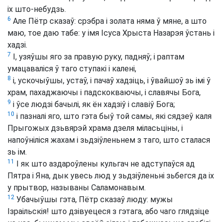
іх што-небудзь.
6
Але Пётр сказаў: срэбра і золата няма ў мяне, а што
маю, тое даю табе: у імя Ісуса Хрыста Назарэя ўстань і
хадзі.
7
І, узяўшы яго за правую руку, падняў; і раптам
умацаваліся ў таго ступакі і калені,
8
і, ускочыўшы, устаў, і пачаў хадзіць, і ўвайшоў зь імі ў
храм, пахаджаючы і падскокваючы, і славячы Бога,
9
і ўсе людзі бачылі, як ён хадзіў і славіў Бога;
10
і пазналі яго, што гэта быў той самы, які сядзеў каля
Прыгожых дзьвярэй храма дзеля міласьціны, і
напоўніліся жахам і зьдзіўленьнем з таго, што сталася
зь ім.
11
І як што аздароўлены кульгач не адступаўся ад
Пятра і Яна, дык увесь люд у зьдзіўленьні зьбегся да іх
у прытвор, называны Саламонавым.
12
Убачыўшы гэта, Пётр сказаў люду: мужы
Ізраільскія! што дзівуецеся з гэтага, або чаго глядзіце