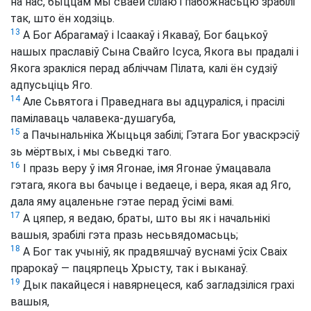
на нас, быццам мы сваёй сілаю і пабожнасьцю зрабілі
так, што ён ходзіць.
13
А Бог Абрагамаў і Ісаакаў і Якаваў, Бог бацькоў
нашых праславіў Сына Свайго Ісуса, Якога вы прадалі і
Якога зракліся перад абліччам Пілата, калі ён судзіў
адпусьціць Яго.
14
Але Сьвятога і Праведнага вы адцураліся, і прасілі
памілаваць чалавека-душагуба,
15
а Пачынальніка Жыцьця забілі; Гэтага Бог уваскрэсіў
зь мёртвых, і мы сьведкі таго.
16
І празь веру ў імя Ягонае, імя Ягонае ўмацавала
гэтага, якога вы бачыце і ведаеце, і вера, якая ад Яго,
дала яму ацаленьне гэтае перад ўсімі вамі.
17
А цяпер, я ведаю, браты, што вы як і начальнікі
вашыя, зрабілі гэта празь несьвядомасьць;
18
А Бог так учыніў, як прадвяшчаў вуснамі ўсіх Сваіх
прарокаў — пацярпець Хрысту, так і выканаў.
19
Дык пакайцеся і навярнецеся, каб загладзіліся грахі
вашыя,