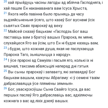
20
хай прыйдуць часіны лагоды ад аблічча Гасподняга, і
хай пашле Ён наканаванага вам Ісуса Хрыста,
21
Якога неба павінна было прыняць да часу
зьдзяйсьненьня ўсяго, што казаў Бог вуснамі ўсіх
сьвятых Сваіх прарокаў ад веку.
22
Майсей сказаў бацькам: «Гасподзь Бог ваш
паставіць вам з братоў вашых Прарока, як мяне;
слухайцеся Яго ва ўсім, што Ён ні будзе казаць вам;
23
і будзе, што кожная душа, якая не паслухаецца
Прарока Таго, зьнішчыцца з народу».
24
І ўсе прарокі ад Самуіла і пасьля яго, колькі іх ні
вяшчалі, таксама абвясьцілі наперад дні гэтыя.
25
Вы сыны прарокаў і запавету, які запавядаў Бог
бацькам вашым, кажучы Абрагаму: «і ў семені тваім
дабраславяцца ўсе плямёны зямныя».
26
Бог, уваскрэсіўшы Сына Свайго Ісуса, да вас
першых паслаў Яго дабраславіць вас, адхіляючы
кожнага з вас ад ліхіх дзеяў вашых.