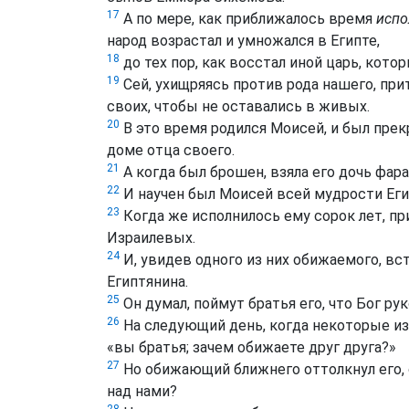
17
А по мере, как приближалось время
испо
народ возрастал и умножался в Египте,
18
до тех пор, как восстал иной царь, кото
19
Сей, ухищряясь против рода нашего, при
своих, чтобы не оставались в живых.
20
В это время родился Моисей, и был прек
доме отца своего.
21
А когда был брошен, взяла его дочь фарао
22
И научен был Моисей всей мудрости Егип
23
Когда же исполнилось ему сорок лет, пр
Израилевых.
24
И, увидев одного из них обижаемого, вс
Египтянина.
25
Он думал, поймут братья его, что Бог рук
26
На следующий день, когда некоторые из н
«вы братья; зачем обижаете друг друга?»
27
Но обижающий ближнего оттолкнул его, 
над нами?
28