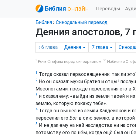
Библия
онлайн
Переводы
Ауд
Библия
›
Синодальный перевод
Деяния апостолов, 7 
‹ 6
глава
Деяния
7
глава
Синода
1
54
Речь Стефана перед синедрионом.
Избиение Стефа
1
Тогда сказал первосвященник: так ли это
2
Но он сказал: мужи братия и отцы! послу
Месопотамии, прежде переселения его в Х
3
и сказал ему: «выйди из земли твоей и из
землю, которую покажу тебе».
4
Тогда он вышел из земли Халдейской и пос
переселил его
Бог
в сию землю, в которой
5
И не дал ему на ней наследства ни на сто
потомству его по нём, когда ещё был он б