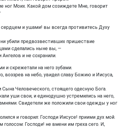
е ног Моих. Какой дом созиждете Мне, говорит
?
сердцем и ушами! вы всегда противитесь Духу
 Они убили предвозвестивших пришествие
цами сделались ныне вы, —
 Ангелов и не сохранили.
и и скрежетали на него зубами.
о, воззрев на небо, увидел славу Божию и Иисуса,
 и Сына Человеческого, стоящего одесную Бога.
кали уши свои, и единодушно устремились на него,
 камнями. Свидетели же положили свои одежды у ног
лился и говорил: Господи Иисусе! приими дух мой.
 голосом: Господи! не вмени им греха сего. И,