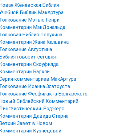
Новая Женевская Библия
Учебной Библии МакАртура
Толкование Мэтью Генри
Комментарии МакДональда
Толковая Библия Лопухина
Комментарии Жана Кальвина
Толкования Августина
Библия говорит сегодня
Комментарии Скоуфилда
Комментарии Баркли
Серия комментариев МакАртура
Толкование Иоанна Златоуста
Толкование Феофилакта Болгарского
Новый Библейский Комментарий
Лингвистический. Роджерс
Комментарии Давида Стерна
Ветхий Завет в Новом
Комментарии Кузнецовой