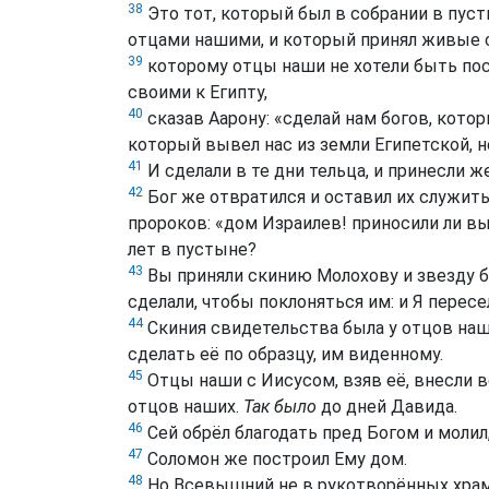
38
Это тот, который был в собрании в пуст
отцами нашими, и который принял живые с
39
которому отцы наши не хотели быть пос
своими к Египту,
40
сказав Аарону: «сделай нам богов, кото
который вывел нас из земли Египетской, не
41
И сделали в те дни тельца, и принесли ж
42
Бог же отвратился и оставил их служить
пророков: «дом Израилев! приносили ли в
лет в пустыне?
43
Вы приняли скинию Молохову и звезду б
сделали, чтобы поклоняться им: и Я пересе
44
Скиния свидетельства была у отцов на
сделать её по образцу, им виденному.
45
Отцы наши с Иисусом, взяв её, внесли в
отцов наших.
Так было
до дней Давида.
46
Сей обрёл благодать пред Богом и молил
47
Соломон же построил Ему дом.
48
Но Всевышний не в рукотворённых храма