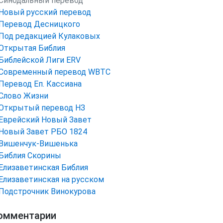
Синодальный перевод
Новый русский перевод
Перевод Десницкого
Под редакцией Кулаковых
Открытая Библия
Библейской Лиги ERV
Cовременный перевод WBTC
Перевод Еп. Кассиана
Слово Жизни
Открытый перевод НЗ
Еврейский Новый Завет
Новый Завет РБО 1824
Вишенчук-Вишенька
Библия Скорины
Елизаветинская Библия
Елизаветинская на русском
Подстрочник Винокурова
омментарии