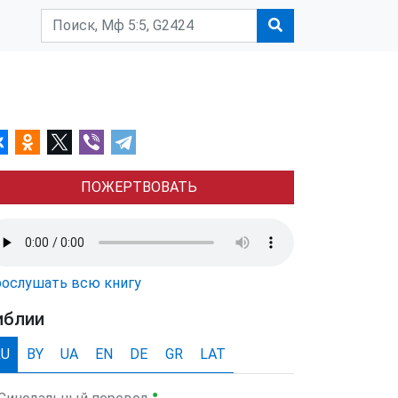
ПОЖЕРТВОВАТЬ
ослушать всю книгу
иблии
RU
BY
UA
EN
DE
GR
LAT
●