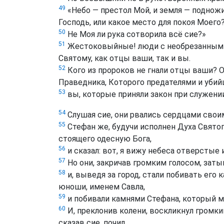
49
«Небо — престол Мой, и земля — подножи
Господь, или какое место для покоя Моего
50
Не Моя ли рука сотворила всё сие?»
51
Жестоковыйные! люди с необрезанным 
Святому, как отцы ваши, так и вы.
52
Кого из пророков не гнали отцы ваши?
Праведника, Которого предателями и убий
53
вы, которые приняли закон при служении
54
Слушая сие, они рвались сердцами своим
55
Стефан же, будучи исполнен Духа Святог
стоящего одесную Бога,
56
и сказал: вот, я вижу небеса отверстые
57
Но они, закричав громким голосом, заты
58
и, выведя за город, стали побивать его
юноши, именем Савла,
59
и побивали камнями Стефана, который мо
60
И, преклонив колени, воскликнул громким
сказав сие, почил.