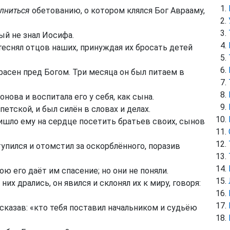
лниться
обетованию, о котором клялся Бог Аврааму,
рый не знал Иосифа.
теснял отцов наших, принуждая их бросать детей
расен пред Богом. Три месяца он был питаем в
нова и воспитала его у себя, как сына.
етской, и был силён в словах и делах.
ишло ему на сердце посетить братьев своих, сынов
тупился и отомстил за оскорблённого, поразив
ою его даёт им спасение; но они не поняли.
их дрались, он явился и склонял их к миру, говоря:
сказав: «кто тебя поставил начальником и судьёю