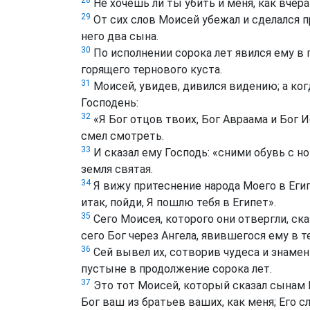
Не хочешь ли ты убить и меня, как вчера
29
От сих слов Моисей убежал и сделался 
него два сына.
30
По исполнении сорока лет явился ему в 
горящего тернового куста.
31
Моисей, увидев, дивился видению; а ког
Господень:
32
«Я Бог отцов твоих, Бог Авраама и Бог И
смел смотреть.
33
И сказал ему Господь: «сними обувь с но
земля святая.
34
Я вижу притеснение народа Моего в Египт
итак, пойди, Я пошлю тебя в Египет».
35
Сего Моисея, которого они отвергли, ска
сего Бог через Ангела, явившегося ему в 
36
Сей вывел их, сотворив чудеса и знамени
пустыне в продолжение сорока лет.
37
Это тот Моисей, который сказал сынам
Бог ваш из братьев ваших, как меня; Его с