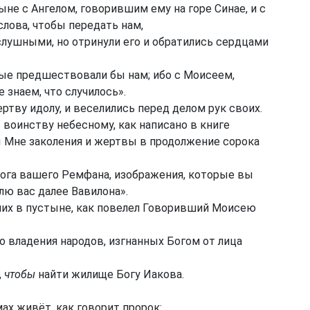
ыне с Ангелом, говорившим ему на горе Синае, и с
лова, чтобы передать нам,
лушными, но отринули его и обратились сердцами
рые предшествовали бы нам; ибо с Моисеем,
 знаем, что случилось».
ертву идолу, и веселились перед делом рук своих.
 воинству небесному, как написано в книге
ы Мне заколения и жертвы в продолжение сорока
ога вашего Ремфана, изображения, которые вы
лю вас далее Вавилона».
ших в пустыне, как повелел Говоривший Моисею
о владения народов, изгнанных Богом от лица
,
чтобы
найти жилище Богу Иакова.
х живёт, как говорит пророк: