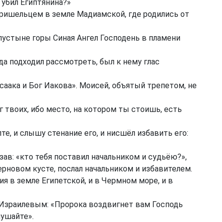
 убил Египтянина?»
пришельцем в земле Мадиамской, где родились от
пустыне горы Синая Ангел Господень в пламени
да подходил рассмотреть, был к нему глас
саака и Бог Иакова». Моисей, объятый трепетом, не
г твоих, ибо место, на котором ты стоишь, есть
е, и слышу стенание его, и нисшёл избавить его:
зав: «кто тебя поставил начальником и судьёю?»,
терновом кусте, послал начальником и избавителем.
я в земле Египетской, и в Чермном море, и в
 Израилевым: «Пророка воздвигнет вам Господь
лушайте».