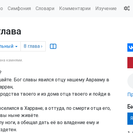
ио
Симфония
Словари
Комментарии
Изучение
глава
льный
8
глава
›
на камнями.
?
шайте. Бог славы явился отцу нашему Аврааму в
арран,
 родства твоего и из дома отца твоего и пойди в
Пр
Б
елился в Харране; а оттуда, по смерти отца его,
 вы ныне живёте.
пу ноги, а обещал дать её во владение ему и
ездетен.