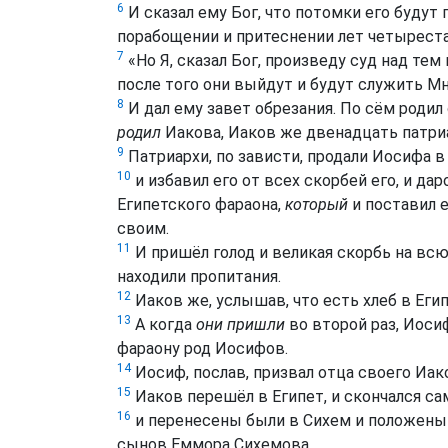
6
И сказал ему Бог, что потомки его будут
порабощении и притеснении лет четыреста
7
«Но Я, сказал Бог, произведу суд над тем
после того они выйдут и будут служить Мн
8
И дал ему завет обрезания. По сём родил 
родил
Иакова, Иаков же двенадцать патри
9
Патриархи, по зависти, продали Иосифа в 
10
и избавил его от всех скорбей его, и да
Египетского фараона,
который
и поставил 
своим.
11
И пришёл голод и великая скорбь на вс
находили пропитания.
12
Иаков же, услышав, что есть хлеб в Егип
13
А когда
они пришли
во второй раз, Иоси
фараону род Иосифов.
14
Иосиф, послав, призвал отца своего Иак
15
Иаков перешёл в Египет, и скончался са
16
и перенесены были в Сихем и положены 
сынов Еммора Сихемова.