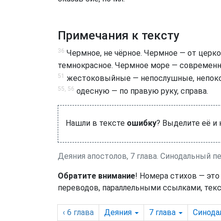
Примечания к тексту
36
Чермное, не чёрное. Чермное — от церко
темнокрасное. Чермное море — современн
51
жестоковыйные — непослушные, непокор
55, 56
одесную — по правую руку, справа.
Нашли в тексте
ошибку
? Выделите её и
Деяния апостолов, 7 глава. Синодальный п
Обратите внимание
! Номера стихов — это
переводов, параллельными ссылками, текс
‹ 6
глава
Деяния
7
глава
Синода