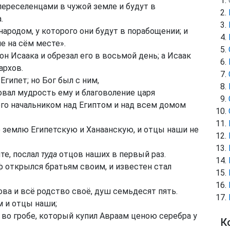
 переселенцами в чужой земле и будут в
.
 народом, у которого они будут в порабощении; и
е на сём месте».
он Исаака и обрезал его в восьмой день; а Исаак
архов.
Египет; но Бог был с ним,
ровал мудрость ему и благоволение царя
его начальником над Египтом и над всем домом
ю землю Египетскую и Ханаанскую, и отцы наши не
те, послал
туда
отцов наших в первый раз.
ф открылся братьям своим, и известен стал
ова и всё родство своё, душ семьдесят пять.
м и отцы наши;
во гробе, который купил Авраам ценою серебра у
К