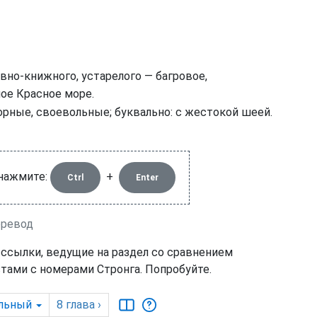
вно-книжного, устарелого — багровое,
ое Красное море.
ные, своевольные; буквально: с жестокой шеей.
 нажмите:
+
Ctrl
Enter
еревод
 ссылки, ведущие на раздел со сравнением
тами с номерами Стронга. Попробуйте.
льный
8
глава
›