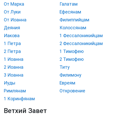
От Марка
Галатам
От Луки
Ефесянам
От Иоанна
Филиппийцам
Деяния
Колоссянам
Иакова
1 Фессалоникийцам
1 Петра
2 Фессалоникийцам
2 Петра
1 Тимофею
1 Иоанна
2 Тимофею
2 Иоанна
Титу
3 Иоанна
Филимону
Иуды
Евреям
Римлянам
Откровение
1 Коринфянам
Ветхий Завет