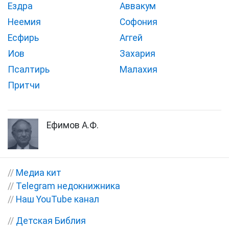
Ездра
Аввакум
Неемия
Софония
Есфирь
Аггей
Иов
Захария
Псалтирь
Малахия
Притчи
Ефимов А.Ф.
//
Медиа кит
//
Telegram недокнижника
//
Наш YouTube канал
//
Детская Библия