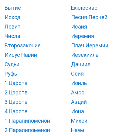
Бытие
Екклесиаст
Исход
Песня Песней
Левит
Исаия
Числа
Иеремия
Второзаконие
Плач Иеремии
Иисус Навин
Иезекииль
Судьи
Даниил
Руфь
Осия
1 Царств
Иоиль
2 Царств
Амос
3 Царств
Авдий
4 Царств
Иона
1 Паралипоменон
Михей
2 Паралипоменон
Наум