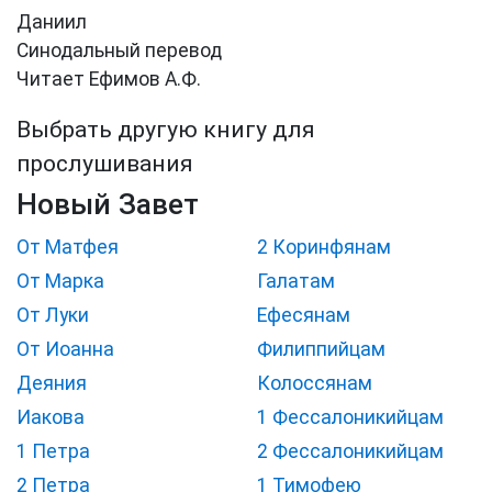
Даниил
Синодальный перевод
Читает Ефимов А.Ф.
Выбрать другую книгу для
прослушивания
Новый Завет
От Матфея
2 Коринфянам
От Марка
Галатам
От Луки
Ефесянам
От Иоанна
Филиппийцам
Деяния
Колоссянам
Иакова
1 Фессалоникийцам
1 Петра
2 Фессалоникийцам
2 Петра
1 Тимофею