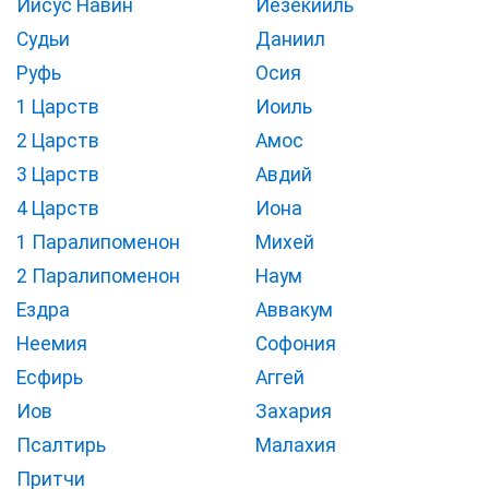
Иисус Навин
Иезекииль
Судьи
Даниил
Руфь
Осия
1 Царств
Иоиль
2 Царств
Амос
3 Царств
Авдий
4 Царств
Иона
1 Паралипоменон
Михей
2 Паралипоменон
Наум
Ездра
Аввакум
Неемия
Софония
Есфирь
Аггей
Иов
Захария
Псалтирь
Малахия
Притчи