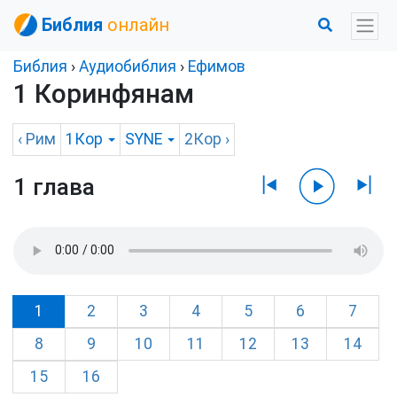
Библия
онлайн
Библия
›
Аудиобиблия
›
Ефимов
1 Коринфянам
‹
Рим
1Кор
SYNE
2Кор
›
1 глава
1
2
3
4
5
6
7
8
9
10
11
12
13
14
15
16