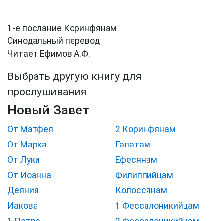
1-е послание Коринфянам
Синодальный перевод
Читает Ефимов А.Ф.
Выбрать другую книгу для
прослушивания
Новый Завет
От Матфея
2 Коринфянам
От Марка
Галатам
От Луки
Ефесянам
От Иоанна
Филиппийцам
Деяния
Колоссянам
Иакова
1 Фессалоникийцам
1 Петра
2 Фессалоникийцам