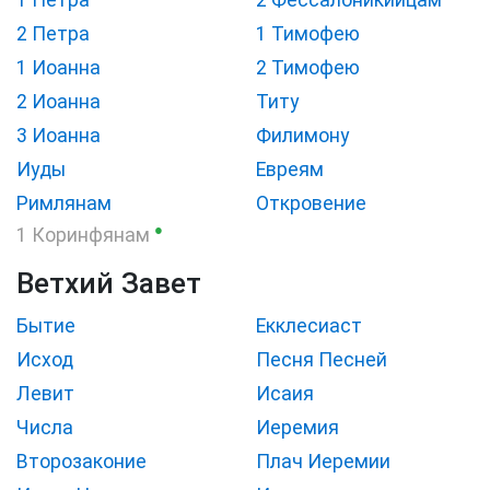
2 Петра
1 Тимофею
1 Иоанна
2 Тимофею
2 Иоанна
Титу
3 Иоанна
Филимону
Иуды
Евреям
Римлянам
Откровение
●
1 Коринфянам
Ветхий Завет
Бытие
Екклесиаст
Исход
Песня Песней
Левит
Исаия
Числа
Иеремия
Второзаконие
Плач Иеремии