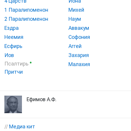
4 Царств
Иона
1 Паралипоменон
Михей
2 Паралипоменон
Наум
Ездра
Аввакум
Неемия
Софония
Есфирь
Аггей
Иов
Захария
●
Псалтирь
Малахия
Притчи
Ефимов А.Ф.
//
Медиа кит