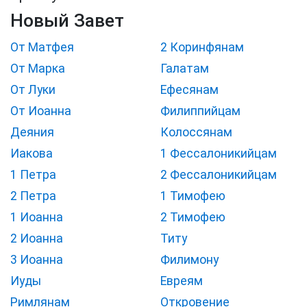
Новый Завет
От Матфея
2 Коринфянам
От Марка
Галатам
От Луки
Ефесянам
От Иоанна
Филиппийцам
Деяния
Колоссянам
Иакова
1 Фессалоникийцам
1 Петра
2 Фессалоникийцам
2 Петра
1 Тимофею
1 Иоанна
2 Тимофею
2 Иоанна
Титу
3 Иоанна
Филимону
Иуды
Евреям
Римлянам
Откровение