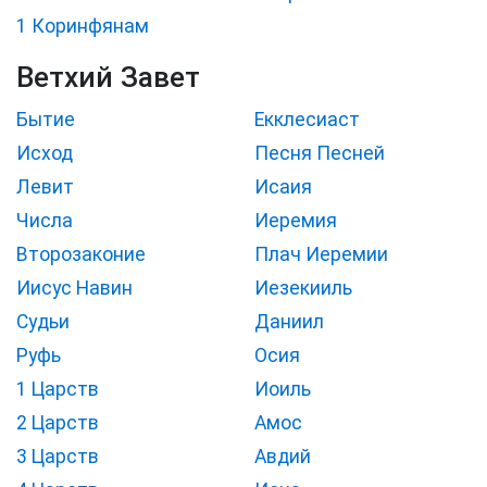
1 Коринфянам
Ветхий Завет
Бытие
Екклесиаст
Исход
Песня Песней
Левит
Исаия
Числа
Иеремия
Второзаконие
Плач Иеремии
Иисус Навин
Иезекииль
Судьи
Даниил
Руфь
Осия
1 Царств
Иоиль
2 Царств
Амос
3 Царств
Авдий