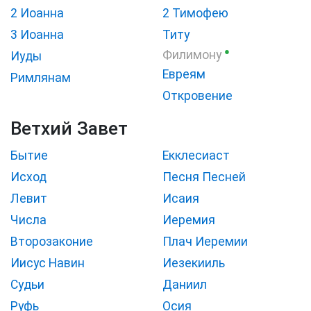
2 Иоанна
2 Тимофею
3 Иоанна
Титу
●
Филимону
Иуды
Евреям
Римлянам
Откровение
Ветхий Завет
Бытие
Екклесиаст
Исход
Песня Песней
Левит
Исаия
Числа
Иеремия
Второзаконие
Плач Иеремии
Иисус Навин
Иезекииль
Судьи
Даниил
Руфь
Осия