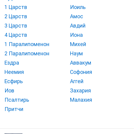
1 Царств
Иоиль
2 Царств
Амос
3 Царств
Авдий
4 Царств
Иона
1 Паралипоменон
Михей
2 Паралипоменон
Наум
Ездра
Аввакум
Неемия
Софония
Есфирь
Аггей
Иов
Захария
Псалтирь
Малахия
Притчи