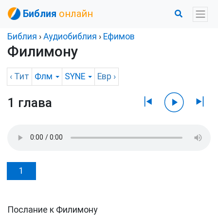
Библия
онлайн
Библия
›
Аудиобиблия
›
Ефимов
Филимону
‹
Тит
Флм
SYNE
Евр
›
1 глава
1
Послание к Филимону