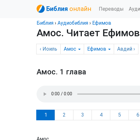
Библия
онлайн
Переводы
Ауд
Библия
›
Аудиобиблия
›
Ефимов
Амос
. Читает Ефимов
‹
Иоиль
Амос
Ефимов
Авдий
›
Амос.
1 глава
1
2
3
4
5
6
Амос