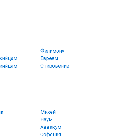
Филимону
икийцам
Евреям
икийцам
Откровение
ии
Михей
Наум
Аввакум
Софония