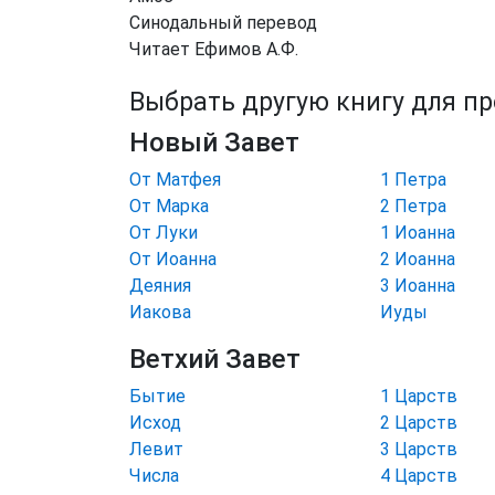
Синодальный перевод
Читает Ефимов А.Ф.
Выбрать другую книгу для п
Новый Завет
От Матфея
1 Петра
От Марка
2 Петра
От Луки
1 Иоанна
От Иоанна
2 Иоанна
Деяния
3 Иоанна
Иакова
Иуды
Ветхий Завет
Бытие
1 Царств
Исход
2 Царств
Левит
3 Царств
Числа
4 Царств