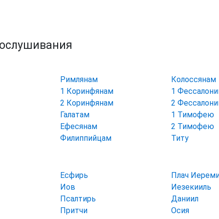
рослушивания
Римлянам
Колоссянам
1 Коринфянам
1 Фессалон
2 Коринфянам
2 Фессалон
Галатам
1 Тимофею
Ефесянам
2 Тимофею
Филиппийцам
Титу
Есфирь
Плач Иерем
Иов
Иезекииль
Псалтирь
Даниил
Притчи
Осия