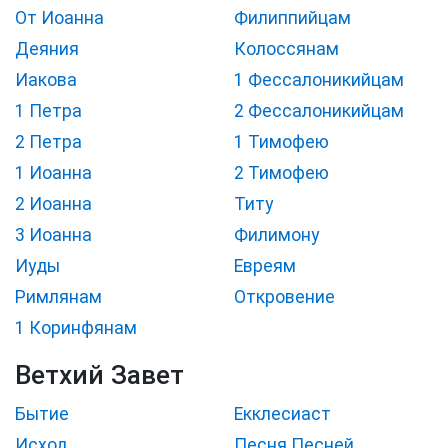
От Иоанна
Филиппийцам
Деяния
Колоссянам
Иакова
1 Фессалоникийцам
1 Петра
2 Фессалоникийцам
2 Петра
1 Тимофею
1 Иоанна
2 Тимофею
2 Иоанна
Титу
3 Иоанна
Филимону
Иуды
Евреям
Римлянам
Откровение
1 Коринфянам
Ветхий Завет
Бытие
Екклесиаст
Исход
Песня Песней