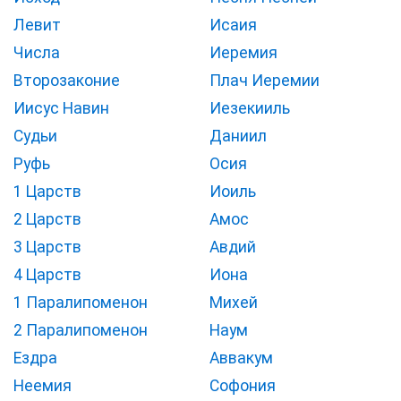
Левит
Исаия
Числа
Иеремия
Второзаконие
Плач Иеремии
Иисус Навин
Иезекииль
Судьи
Даниил
Руфь
Осия
1 Царств
Иоиль
2 Царств
Амос
3 Царств
Авдий
4 Царств
Иона
1 Паралипоменон
Михей
2 Паралипоменон
Наум
Ездра
Аввакум
Неемия
Софония