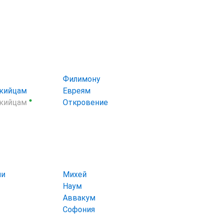
Филимону
икийцам
Евреям
●
икийцам
Откровение
ии
Михей
Наум
Аввакум
Софония