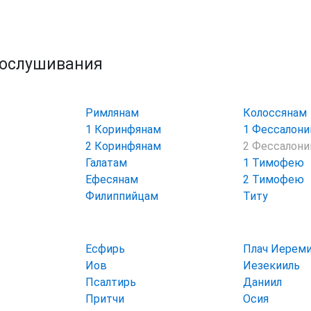
рослушивания
Римлянам
Колоссянам
1 Коринфянам
1 Фессалон
2 Коринфянам
2 Фессалон
Галатам
1 Тимофею
Ефесянам
2 Тимофею
Филиппийцам
Титу
Есфирь
Плач Иерем
Иов
Иезекииль
Псалтирь
Даниил
Притчи
Осия