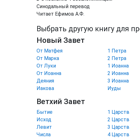
Синодальный перевод
Читает Ефимов А.Ф.
Выбрать другую книгу для п
Новый Завет
От Матфея
1 Петра
От Марка
2 Петра
От Луки
1 Иоанна
От Иоанна
2 Иоанна
Деяния
3 Иоанна
Иакова
Иуды
Ветхий Завет
Бытие
1 Царств
Исход
2 Царств
Левит
3 Царств
Числа
4 Царств