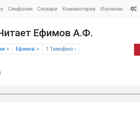
ио
Симфония
Словари
Комментарии
Изучение
 Читает Ефимов А.Ф.
ам
Ефимов
1 Тимофею
›
а