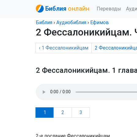
Библия
онлайн
Переводы
Ауд
Библия
›
Аудиобиблия
›
Ефимов
2 Фессалоникийцам
.
‹
1 Фессалоникийцам
2 Фессалоникийц
2 Фессалоникийцам.
1 глав
1
2
3
2-е послание Фессалоникийцам